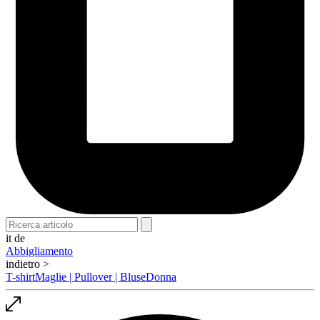
it
de
Abbigliamento
indietro >
T-shirt
Maglie | Pullover | Bluse
Donna