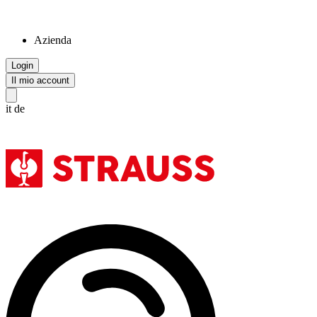
Azienda
Login
Il mio account
it
de