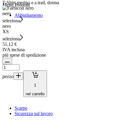
T-Shirt merino e.s.trail, donna
Menu
Prodotti
nero
Abbigliamento
seleziona
nero
XS
seleziona
51,12 €
IVA inclusa
più spese di spedizione
pezzo
1
nel carrello
Scarpe
Sicurezza sul lavoro