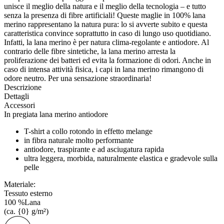
unisce il meglio della natura e il meglio della tecnologia – e tutto
senza la presenza di fibre artificiali! Queste maglie in 100% lana
merino rappresentano la natura pura: lo si avverte subito e questa
caratteristica convince soprattutto in caso di lungo uso quotidiano.
Infatti, la lana merino è per natura clima-regolante e antiodore. Al
contrario delle fibre sintetiche, la lana merino arresta la
proliferazione dei batteri ed evita la formazione di odori. Anche in
caso di intensa attività fisica, i capi in lana merino rimangono di
odore neutro. Per una sensazione straordinaria!
Descrizione
Dettagli
Accessori
In pregiata lana merino antiodore
T-shirt a collo rotondo in effetto melange
in fibra naturale molto performante
antiodore, traspirante e ad asciugatura rapida
ultra leggera, morbida, naturalmente elastica e gradevole sulla
pelle
Materiale:
Tessuto esterno
100
%
Lana
(ca. {0} g/m²)