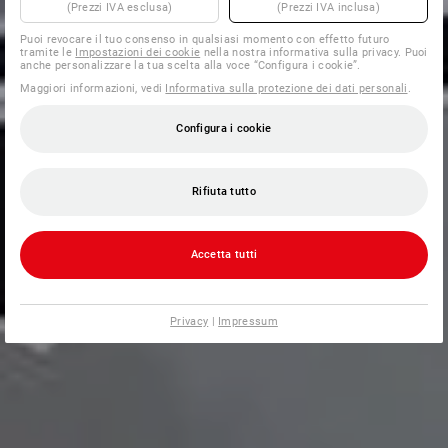
(Prezzi IVA esclusa)
(Prezzi IVA inclusa)
Puoi revocare il tuo consenso in qualsiasi momento con effetto futuro
tramite le
Impostazioni dei cookie
nella nostra informativa sulla privacy. Puoi
anche personalizzare la tua scelta alla voce “Configura i cookie”.
Maggiori informazioni, vedi
Informativa sulla protezione dei dati personali
.
Configura i cookie
Rifiuta tutto
Accetta tutti
Privacy
|
Impressum