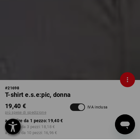
#
21698
T-shirt e.s.e:pic, donna
19,40 €
IVA inclusa
più spese di spedizione
a partire da 1 pezzo:
19,40 €
a partire da 3 pezzi:
18,18 €
a partire da 10 pezzi:
16,96 €