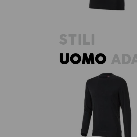
STILI
UOMO
ADA
e.s. longsleeve cotton stretch