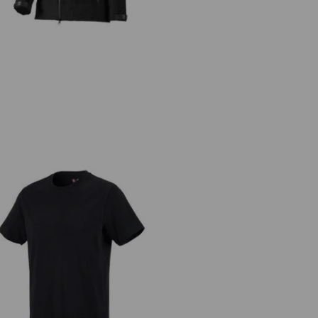
e.s. t-shirt cotton