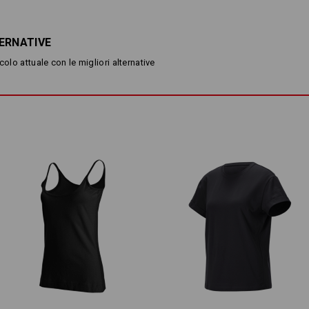
vestibilità slim
jersey fine stretch
scollo rotondo
ERNATIVE
Materiale:
colo attuale con le migliori alternative
Tessuto esterno
95
%
Cotone
/
5
%
Manutenzione:
Lavaggio in lavatrice a 40 ℃
Asciugare nell’asciugabiancher
in modo delicato
Non lavare a secco
Personalizzazione:
Progetta tu