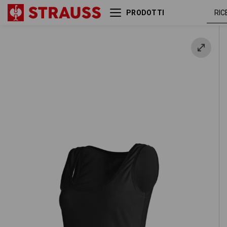
PRODOTTI
e.s. Tank-Top cotton stretch,
ner
donna