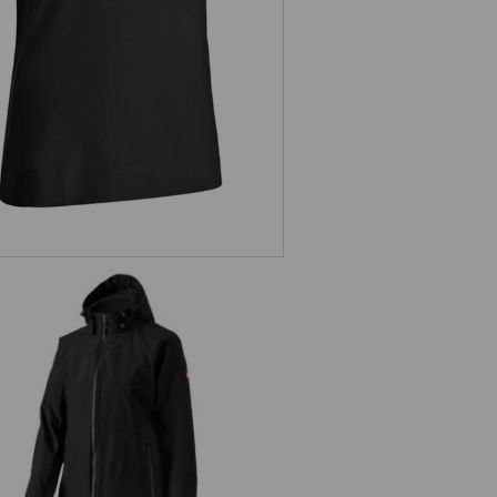
s. giacca funzionale 3 in 1, donna