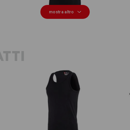
mostra altro
TTI
e.s. Athletic-Shirt cotton