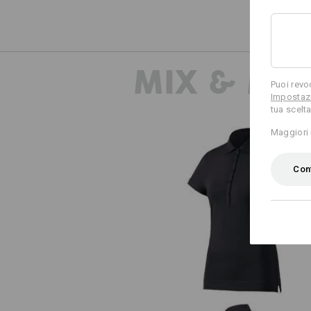
MIX & MA
Puoi revo
Impostazi
tua scelta
Maggiori 
Conf
e.s. polo cotton stretch, donna