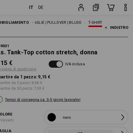
IT
DE
pezzo
BBIGLIAMENTO
DONNA
MAGLIE | PULLOVER | BLUSE
T-SHIRT
<   
INDIETRO
89031
.s. Tank-Top cotton stretch, donna
,15 €
IVA inclusa
ù spese di spedizione
partire da 1 pezzo:
9,15 €
partire da 5 pezzi:
8,66 €
partire da 30 pezzi:
7,93 €
Tempi di consegna ca. 3-5 giorni lavorativi
OLORE
nero
 Varianti
AGLIA