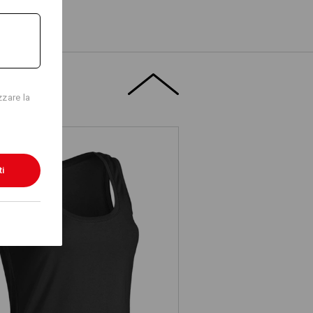
zzare la
ti
s. Tank-Top cotton stretch, donna