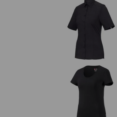
Blusa Business e.s.comfort, a ma
corta
e.s. t-shirt cotton stretch, donn