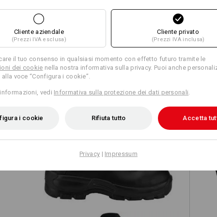
Cliente aziendale
Cliente privato
(Prezzi IVA esclusa)
(Prezzi IVA inclusa)
TCH
care il tuo consenso in qualsiasi momento con effetto futuro tramite le
oni dei cookie
nella nostra informativa sulla privacy. Puoi anche personali
 alla voce “Configura i cookie”.
informazioni, vedi
Informativa sulla protezione dei dati personali
.
igura i cookie
Rifiuta tutto
Accetta tut
S3 stivali antinfortunistici Augsburg
Privacy
|
Impressum
e.