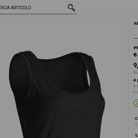
IVA inclusa
9,15 €
XS
o
più spese di spedizione
A
#
e
9
pi
a 
a 
a 
C
3
T