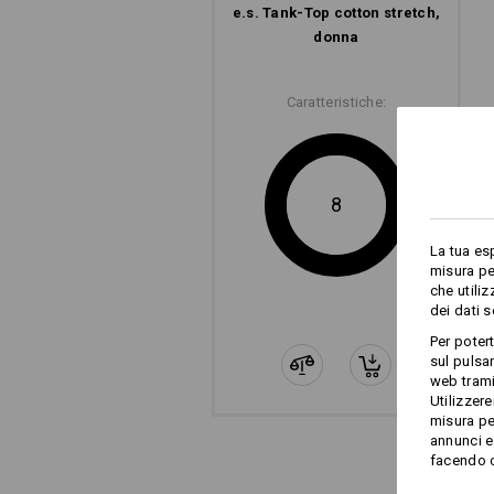
e.s. Tank-Top cotton stretch,
donna
Caratteristiche:
8
La tua es
misura pe
che utili
dei dati 
Per poter
sul pulsan
web trami
Utilizzere
misura pe
annunci e 
facendo cl