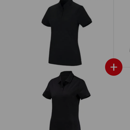
nica
e.s. polo cotton Mandarin, donna
+
a
e.s. polo cotton, donna
e.