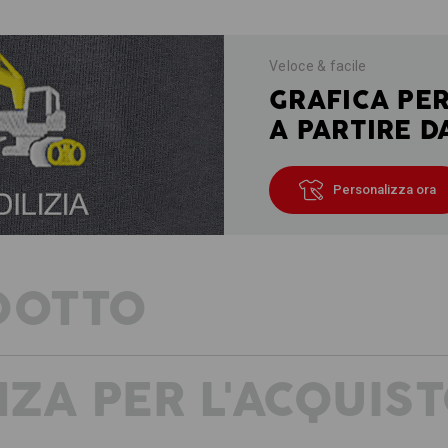
Veloce & facile
GRAFICA PE
A PARTIRE D
Personalizza ora
DOTTO
ZA PER L'ACQUIS
DESCRIZIONE
con spalline larghe