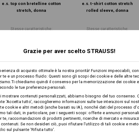
e.s. top con bretelline cotton
e.s. t-shirt cotton stretch
stretch, donna
rolled sleeve, donna
Stesse caratteristiche:
Stesse caratteristiche:
Grazie per aver scelto STRAUSS!
8
7
perienza di acquisto ottimale è la nostra priorità! Funzioni impeccabili, con
r te e un processo fluido: Questi sono gli scopi dei cookie e delle altre te
zziamo.Ti chiediamo quindi il consenso per la memorizzazione dei cookie e 
+2 altre caratteristiche
secondo le tue preferenze personali.
ti mostrare contenuti personalizzati, abbiamo bisogno del tuo consenso. 
te 'Accetta tutto', raccoglieremo informazioni sulle tue interazioni sul nost
te cookie e altri metodi (anche basati su IA), nonché dati del processo d'o
mo tali dati, in particolare, per i seguenti scopi: offerte e annunci personal
r te, raccomandazioni di prodotti pertinenti, ricerche di mercato e misuraz
contenuti. Se non desideri ciò, puoi rifiutare l'utilizzo di tali cookie e meto
ic sul pulsante 'Rifiuta tutto'.
Confronta tutti i dettagli