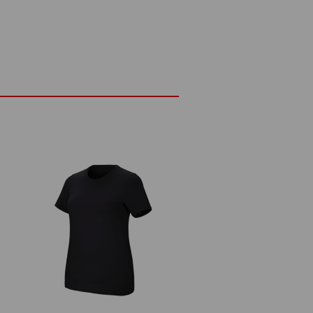
Elastan
(ca. 190 g/m²)
Non schiarire
ia
Stirare a freddo
Logoservice