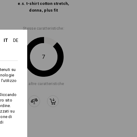
e.s. t-shirt cotton stretch,
donna, plus fit
Stesse caratteristiche:
IT
DE
7
tenuti su
cnologie
l'utilizzo
+2 altre caratteristiche
Cliccando
ro sito
rdine.
izzati su
ione di
di