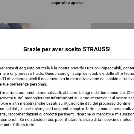
coperchio aperto
Grazie per aver scelto STRAUSS!
erienza di acquisto ottimale è la nostra priorità! Funzioni impeccabili, conte
 te e un processo fluido: Questi sono gli scopi dei cookie e delle altre tecn
o.Ti chiediamo quindi il consenso per la memorizzazione dei cookie e l'utilizz
e tue preferenze personali.
ti mostrare contenuti personalizzati, abbiamo bisogno del tuo consenso. Cli
Accetta tutto', raccoglieremo informazioni sulle tue interazioni sul nostro si
okie e altri metodi (anche basati su IA), nonché dati del processo d'ordine.
x mini
e STRAUSSbox small
Scanalature a T per adattament
mo tali dati, in particolare, per i seguenti scopi: offerte e annunci personalizz
 te, raccomandazioni di prodotti pertinenti, ricerche di mercato e misurazion
contenuti. Se non desideri ciò, puoi rifiutare l'utilizzo di tali cookie e metod
lsante 'Rifiuta tutto'.