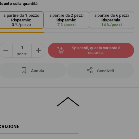
Sconto sulla quantità
a partire da 1 pezzo
a partire da 2 pezzi
a partire da 6 pezzi
Risparmio:
Risparmio:
Risparmio:
0
%/
pezzo
7
%/
pezzi
14
%/
pezzi
Spiacenti, questa variante è
esaurita.
pezzo
Annota
Condividi
CRIZIONE