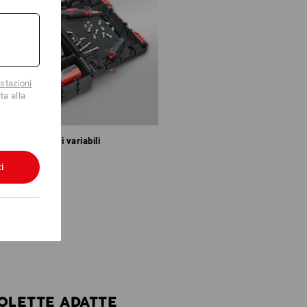
stazioni
ta alla
Divisori variabili
i
SOLETTE ADATTE