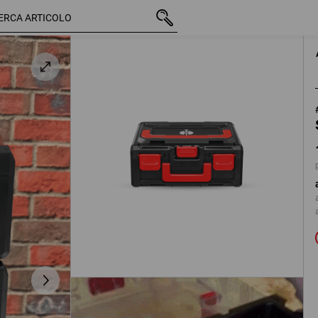
IVA inclusa
16,96 €
nero
più spese di spedizione