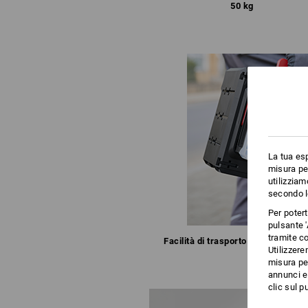
50 kg
La tua esp
misura per
utilizziam
secondo l
Per poter
pulsante '
tramite co
Facilità di trasporto di
STRAUSSbo
Utilizzere
misura per
annunci e 
clic sul pu