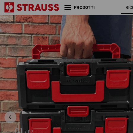
PRODOTTI
STRAUSSbox 125 small con
divisori
01
/
07