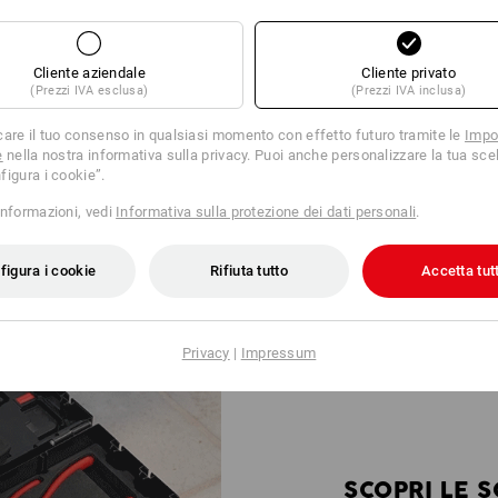
Cliente aziendale
Cliente privato
(Prezzi IVA esclusa)
(Prezzi IVA inclusa)
care il tuo consenso in qualsiasi momento con effetto futuro tramite le
Impo
e
nella nostra informativa sulla privacy. Puoi anche personalizzare la tua scel
figura i cookie”.
informazioni, vedi
Informativa sulla protezione dei dati personali
.
Contenuto riconoscibile immediatamente
grazie all’ABS trasparente
figura i cookie
Rifiuta tutto
Accetta tutt
Privacy
|
Impressum
SCOPRI LE 