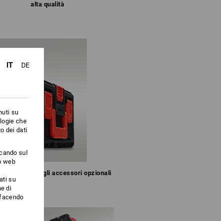
alta qualità
IT
DE
nuti su
ologie che
o dei dati
ccando sul
to web
o semplice degli accessori opzionali
ati su
e di
i facendo