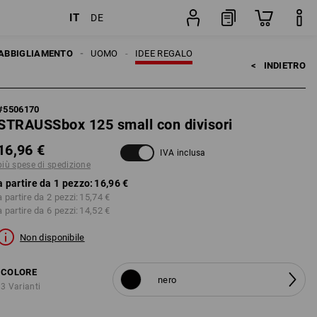
IT
DE
pezzo
ABBIGLIAMENTO
UOMO
IDEE REGALO
<   
INDIETRO
#
5506170
STRAUSSbox 125 small con divisori
16,96 €
IVA inclusa
più spese di spedizione
a partire da 1 pezzo:
16,96 €
a partire da 2 pezzi:
15,74 €
a partire da 6 pezzi:
14,52 €
Non disponibile
COLORE
nero
3 Varianti