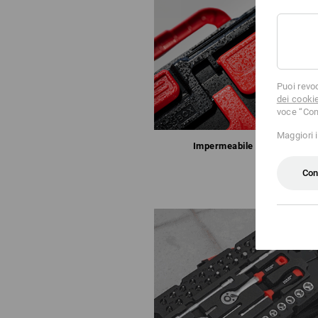
Puoi revo
dei cooki
voce “Con
Maggiori 
Impermeabile agli spruzzi
Con