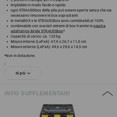
impilabile in modo facile e rapido
ogni STRAUSSbox della pila può essere aperta senza che sia
necessario rimuovere le box soprastanti
le metaBOX e le STRAUSSbox sono combinabili al 100%
combinabile con svariati sistemi di box tramite la
piastra
adattatrice ibrida STRAUSSbox
*
Capacità di carico: ca. 125 kg
Misure interne (LxPxA): 47,9 x 26,7 x 11,0 cm
Misure esterne (LxPxA): 49,6 x 29,6 x 14,5 cm
*Non in dotazione.
Fornitura senza contenuto.
di più
SET COSTITUITO DA:
1
x
STRAUSSbox 145 large N
INFO SUPPLEMENTARI
colore: nero
1
x
Chiusure STRAUSSbox
colore: verde mare