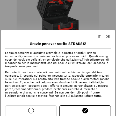
IT
DE
Grazie per aver scelto STRAUSS!
La tua esperienza di acquisto ottimale è la nostra priorità! Funzioni
impeccabili, contenuti su misura per te e un processo fluido: Questi sono gli
scopi dei cookie e delle altre tecnologie che utilizziamo.Ti chiediamo quindi
il consenso per la memorizzazione dei cookie e l'utilizzo dei dati secondo le
tue preferenze personali.
Per poterti mostrare contenuti personalizzati, abbiamo bisogno del tuo
consenso. Cliccando sul pulsante 'Accetta tutto', raccoglieremo informazioni
sulle tue interazioni sul nostro sito web tramite cookie e altri metodi (anche
Smontare mezza pila per prendere un determinato attrezzo
basati su IA), nonché dati del processo d'ordine. Utilizzeremo tali dati, in
particolare, per i seguenti scopi: offerte e annunci personalizzati su misura
non sarà mai più necessario - puoi aprire ognuna delle
per te, raccomandazioni di prodotti pertinenti, ricerche di mercato e
STRAUSSbox impilate in qualsiasi momento.
misurazione di annunci e contenuti. Se non desideri ciò, puoi rifiutare
l'utilizzo di tali cookie e metodi facendo clic sul pulsante 'Rifiuta tutto'.
SEMPRE UNA BUONA
CONNESSIONE