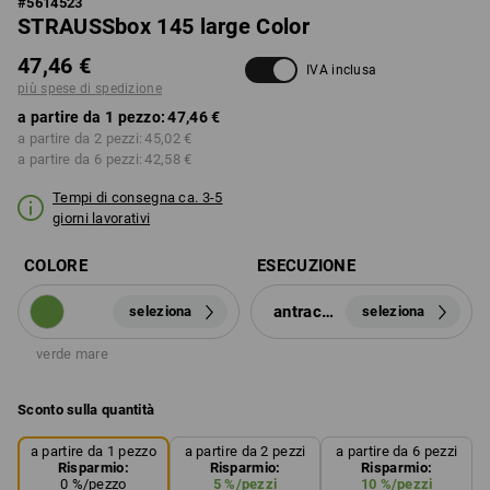
#
5614523
STRAUSSbox 145 large Color
47,46 €
IVA inclusa
più spese di spedizione
a partire da 1 pezzo:
47,46 €
a partire da 2 pezzi:
45,02 €
a partire da 6 pezzi:
42,58 €
Tempi di consegna ca. 3-5
giorni lavorativi
COLORE
ESECUZIONE
antracite
seleziona
seleziona
verde mare
Sconto sulla quantità
a partire da 1 pezzo
a partire da 2 pezzi
a partire da 6 pezzi
Risparmio:
Risparmio:
Risparmio:
0
%/
pezzo
5
%/
pezzi
10
%/
pezzi