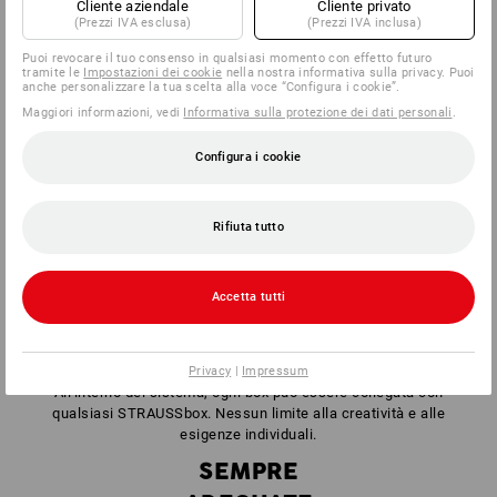
Cliente aziendale
Cliente privato
(Prezzi IVA esclusa)
(Prezzi IVA inclusa)
Puoi revocare il tuo consenso in qualsiasi momento con effetto futuro
tramite le
Impostazioni dei cookie
nella nostra informativa sulla privacy. Puoi
anche personalizzare la tua scelta alla voce “Configura i cookie”.
Maggiori informazioni, vedi
Informativa sulla protezione dei dati personali
.
Configura i cookie
Rifiuta tutto
Accetta tutti
Privacy
|
Impressum
All'interno del sistema, ogni box può essere collegata con
qualsiasi STRAUSSbox. Nessun limite alla creatività e alle
esigenze individuali.
SEMPRE