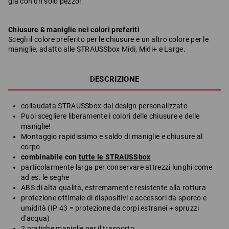
già con un solo pezzo!
Chiusure & maniglie nei colori preferiti
Scegli il colore preferito per le chiusure e un altro colore per le
maniglie, adatto alle STRAUSSbox Midi, Midi+ e Large.
DESCRIZIONE
collaudata STRAUSSbox dal design personalizzato
Puoi scegliere liberamente i colori delle chiusure e delle
maniglie!
Montaggio rapidissimo e saldo di maniglie e chiusure al
corpo
combinabile con
tutte le STRAUSSbox
particolarmente larga per conservare attrezzi lunghi come
ad es. le seghe
ABS di alta qualità, estremamente resistente alla rottura
protezione ottimale di dispositivi e accessori da sporco e
umidità (IP 43 = protezione da corpi estranei + spruzzi
d'acqua)
2 pratiche maniglie per il trasporto