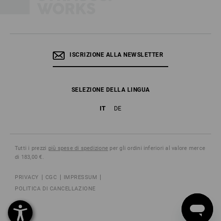
ISCRIZIONE ALLA NEWSLETTER
SELEZIONE DELLA LINGUA
IT
DE
Tutti i prezzi
più spese di spedizione
per gli ordini inferiori al valore merce
di 183,00 €.
PRIVACY
CGC
IMPRESSUM
POLITICA DI CANCELLAZIONE