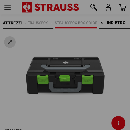
INDIETRO    >
ATTREZZI
LI
SISTEMA STRAUSSBOX
STRAUSSBOX BOX COLOR