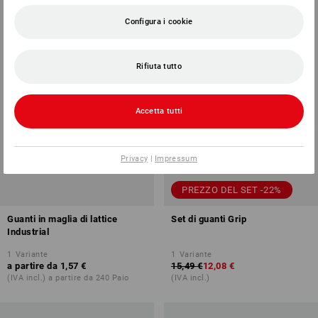
Configura i cookie
Rifiuta tutto
Accetta tutti
Privacy
|
Impressum
PREZZO DEL SET -22%
Guanti in maglia di lattice
Set di guanti Grip
Industrial
1
Variante
1
Variante
a partire da
1,57 €
15,49 €
12,08 €
(IVA incl.) a partire da 240 Paio
(IVA incl.)