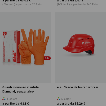
a partire da
45,02 €
a partire da
2,67 €
(IVA incl.) a partire da 12 Paio
(IVA incl.) a partire da 240 Paio
Guanti monouso in nitrile
e.s. Casco da lavoro worker
Diamond, senza talco
1
colore
5
colori
a partire da
4,62 €
a partire da
35,26 €