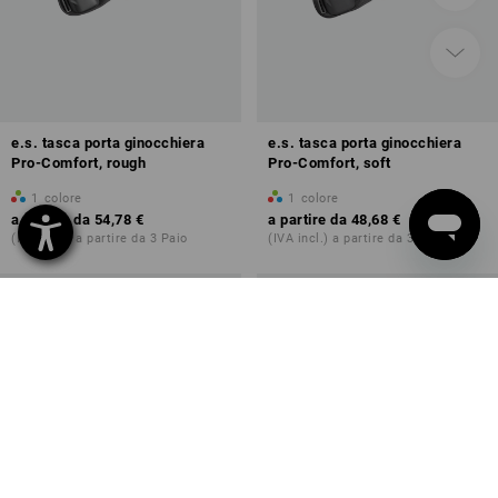
e.s. tasca porta ginocchiera
e.s. tasca porta ginocchiera
Pro-Comfort, rough
Pro-Comfort, soft
1
colore
1
colore
a partire da
54,78 €
a partire da
48,68 €
(IVA incl.) a partire da 3 Paio
(IVA incl.) a partire da 3 Paio