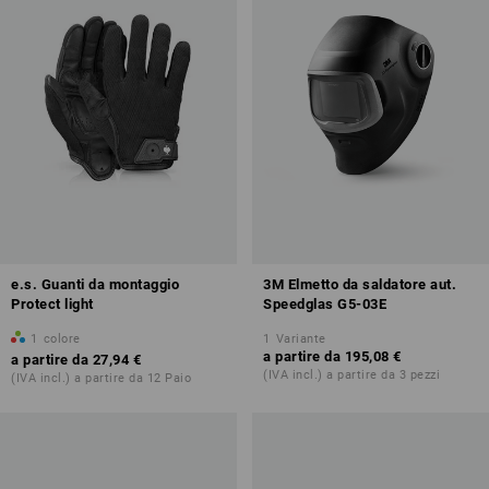
e.s. Guanti da montaggio
3M Elmetto da saldatore aut.
Protect light
Speedglas G5-03E
1
colore
1
Variante
a partire da
195,08 €
a partire da
27,94 €
(IVA incl.) a partire da 3 pezzi
(IVA incl.) a partire da 12 Paio