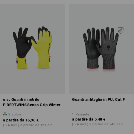
e.s. Guanti in nitrile
Guanti antitaglio in PU, Cut F
FIBERTWIN®Senso Grip Winter
2
colori
1
Variante
a partire da
5,48 €
a partire da
16,96 €
(IVA incl.) a partire da 240 Paio
(IVA incl.) a partire da 12 Paio