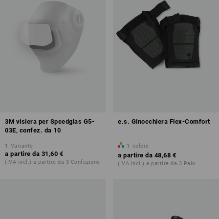
3M visiera per Speedglas G5-
e.s. Ginocchiera Flex-Comfort
03E, confez. da 10
1
Variante
1
colore
a partire da
31,60 €
a partire da
48,68 €
(IVA incl.) a partire da 3 Confezione
(IVA incl.) a partire da 3 Paio