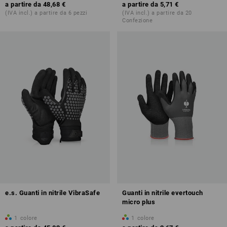
a partire da
48,68 €
a partire da
5,71 €
(IVA incl.) a partire da 6 pezzi
(IVA incl.) a partire da 20
Confezione
e.s. Guanti in nitrile VibraSafe
Guanti in nitrile evertouch
micro plus
1
colore
1
colore