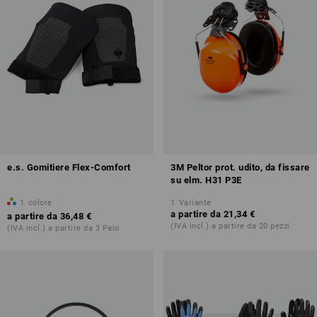
e.s. Gomitiere Flex-Comfort
3M Peltor prot. udito, da fissare
su elm. H31 P3E
1
colore
1
Variante
a partire da
21,34 €
a partire da
36,48 €
(IVA incl.) a partire da 20 pezzi
(IVA incl.) a partire da 3 Paio