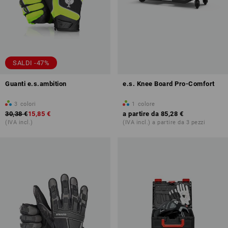
SALDI -47%
Guanti e.s.ambition
e.s. Knee Board Pro-Comfort
3
colori
1
colore
30,38 €
15,85 €
a partire da
85,28 €
(IVA incl.)
(IVA incl.) a partire da 3 pezzi