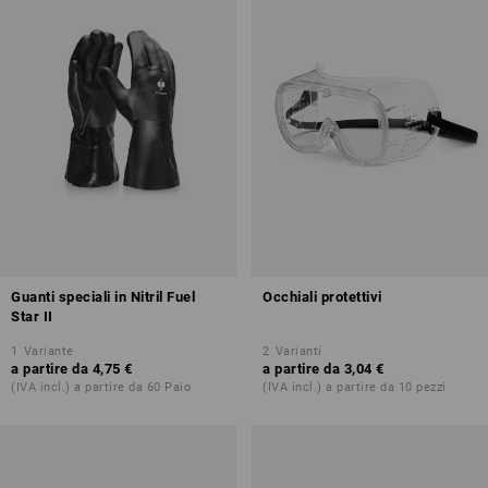
Guanti speciali in Nitril Fuel
Occhiali protettivi
Star II
1
Variante
2
Varianti
a partire da
4,75 €
a partire da
3,04 €
(IVA incl.) a partire da 60 Paio
(IVA incl.) a partire da 10 pezzi