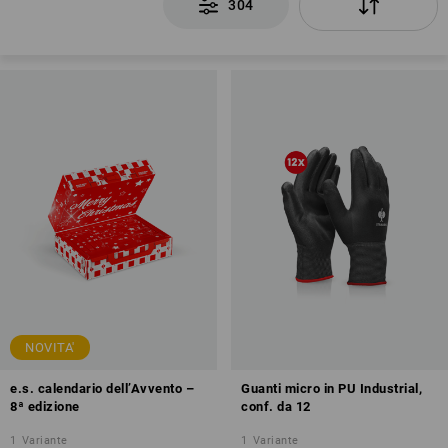
304
NOVITA'
e.s. calendario dell’Avvento –
Guanti micro in PU Industrial,
8ª edizione
conf. da 12
1
Variante
1
Variante