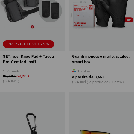
PREZZO DEL SET -26%
SET: e.s. Knee Pad + Tasca
Guanti monouso nitrile, s.talco,
Pro-Comfort, soft
smart box
1
Variante
1
colore
92,48 €
68,20 €
a partire da
3,65 €
(IVA incl.)
(IVA incl.) a partire da 6 Scatole