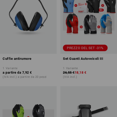
PREZZO DEL SET -31%
Cuffie antirumore
Set Guanti Autoveicoli III
1
Variante
1
Variante
a partire da
7,92 €
26,55 €
18,18 €
(IVA incl.) a partire da 20 pezzi
(IVA incl.)