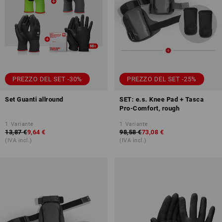
PREZZO DEL SET -30%
PREZZO DEL SET -25%
Set Guanti allround
SET: e.s. Knee Pad + Tasca
Pro-Comfort, rough
1
Variante
1
Variante
13,87 €
9,64 €
98,58 €
73,08 €
(IVA incl.)
(IVA incl.)