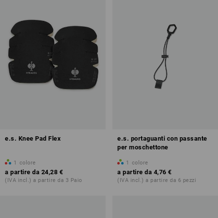
e.s. Knee Pad Flex
e.s. portaguanti con passante
per moschettone
1
colore
1
colore
a partire da
24,28 €
a partire da
4,76 €
(IVA incl.) a partire da 3 Paio
(IVA incl.) a partire da 6 pezzi