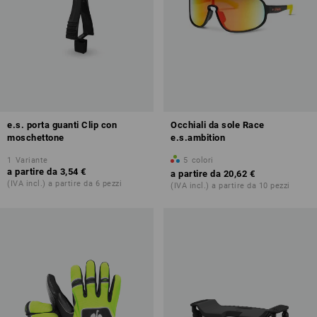
e.s. porta guanti Clip con
Occhiali da sole Race
moschettone
e.s.ambition
1
Variante
5
colori
a partire da
3,54 €
a partire da
20,62 €
(IVA incl.) a partire da 6 pezzi
(IVA incl.) a partire da 10 pezzi