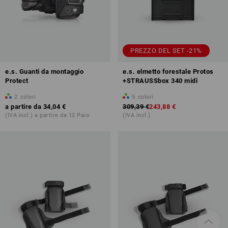
PREZZO DEL SET -21%
e.s. Guanti da montaggio
e.s. elmetto forestale Protos
Protect
+STRAUSSbox 340 midi
2
colori
5
colori
a partire da
34,04 €
309,39 €
243,88 €
(IVA incl.) a partire da 12 Paio
(IVA incl.)