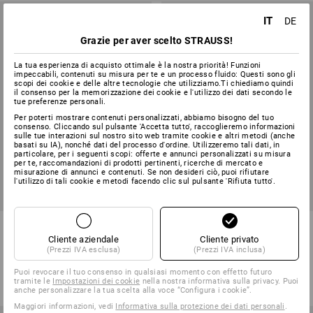
IT
DE
Grazie per aver scelto STRAUSS!
La tua esperienza di acquisto ottimale è la nostra priorità! Funzioni
impeccabili, contenuti su misura per te e un processo fluido: Questi sono gli
scopi dei cookie e delle altre tecnologie che utilizziamo.Ti chiediamo quindi
il consenso per la memorizzazione dei cookie e l'utilizzo dei dati secondo le
tue preferenze personali.
Per poterti mostrare contenuti personalizzati, abbiamo bisogno del tuo
consenso. Cliccando sul pulsante 'Accetta tutto', raccoglieremo informazioni
sulle tue interazioni sul nostro sito web tramite cookie e altri metodi (anche
basati su IA), nonché dati del processo d'ordine. Utilizzeremo tali dati, in
particolare, per i seguenti scopi: offerte e annunci personalizzati su misura
per te, raccomandazioni di prodotti pertinenti, ricerche di mercato e
misurazione di annunci e contenuti. Se non desideri ciò, puoi rifiutare
l'utilizzo di tali cookie e metodi facendo clic sul pulsante 'Rifiuta tutto'.
Guanti antitaglio in nitrile
Mentoniera per e.s. Casco da
evertouch Cut C
lavoro worker
Cliente aziendale
Cliente privato
(Prezzi IVA esclusa)
(Prezzi IVA inclusa)
1
colore
1
colore
a partire da
4,87 €
a partire da
5,98 €
Puoi revocare il tuo consenso in qualsiasi momento con effetto futuro
tramite le
Impostazioni dei cookie
nella nostra informativa sulla privacy. Puoi
(IVA incl.) a partire da 240 Paio
(IVA incl.) a partire da 10 pezzi
anche personalizzare la tua scelta alla voce “Configura i cookie”.
Maggiori informazioni, vedi
Informativa sulla protezione dei dati personali
.