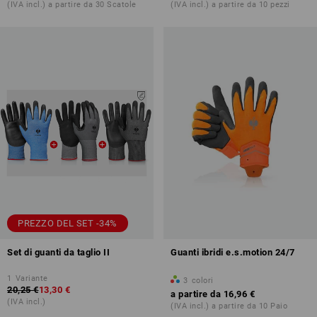
(IVA incl.) a partire da 30 Scatole
(IVA incl.) a partire da 10 pezzi
PREZZO DEL SET -34%
Set di guanti da taglio II
Guanti ibridi e.s.motion 24/7
1
Variante
3
colori
20,25 €
13,30 €
a partire da
16,96 €
(IVA incl.)
(IVA incl.) a partire da 10 Paio