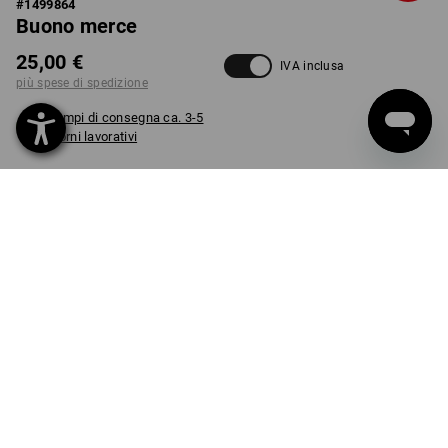
#
1499864
Buono merce
25,00 €
IVA inclusa
più spese di spedizione
Tempi di consegna ca. 3-5
giorni lavorativi
ESECUZIONE
25 Euro
seleziona
pezzo
INFO PRODOTTO
DESCRIZIONE