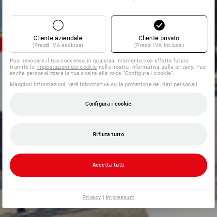
Cliente aziendale
Cliente privato
(Prezzi IVA esclusa)
(Prezzi IVA inclusa)
Puoi revocare il tuo consenso in qualsiasi momento con effetto futuro
tramite le
Impostazioni dei cookie
nella nostra informativa sulla privacy. Puoi
anche personalizzare la tua scelta alla voce “Configura i cookie”.
Maggiori informazioni, vedi
Informativa sulla protezione dei dati personali
.
Configura i cookie
Rifiuta tutto
Accetta tutti
Privacy
|
Impressum