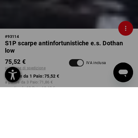
#
93114
S1P scarpe antinfortunistiche e.s. Dothan
low
75,52 €
IVA inclusa
più spese di spedizione
a partire da 1 Paio:
75,52 €
a partire da 3 Paio:
71,86 €
a partire da 10 Paio:
69,42 €
Tempi di consegna ca. 3-5
giorni lavorativi
COLORE
TAGLIA
41
seleziona
seleziona