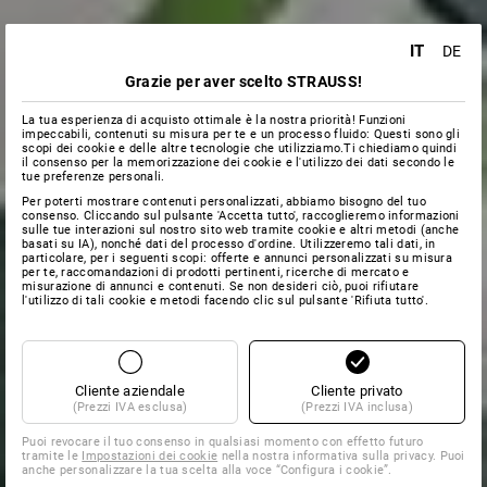
IT
DE
Grazie per aver scelto STRAUSS!
La tua esperienza di acquisto ottimale è la nostra priorità! Funzioni
impeccabili, contenuti su misura per te e un processo fluido: Questi sono gli
scopi dei cookie e delle altre tecnologie che utilizziamo.Ti chiediamo quindi
il consenso per la memorizzazione dei cookie e l'utilizzo dei dati secondo le
tue preferenze personali.
Per poterti mostrare contenuti personalizzati, abbiamo bisogno del tuo
consenso. Cliccando sul pulsante 'Accetta tutto', raccoglieremo informazioni
sulle tue interazioni sul nostro sito web tramite cookie e altri metodi (anche
basati su IA), nonché dati del processo d'ordine. Utilizzeremo tali dati, in
particolare, per i seguenti scopi: offerte e annunci personalizzati su misura
per te, raccomandazioni di prodotti pertinenti, ricerche di mercato e
misurazione di annunci e contenuti. Se non desideri ciò, puoi rifiutare
l'utilizzo di tali cookie e metodi facendo clic sul pulsante 'Rifiuta tutto'.
Cliente aziendale
Cliente privato
(Prezzi IVA esclusa)
(Prezzi IVA inclusa)
Puoi revocare il tuo consenso in qualsiasi momento con effetto futuro
tramite le
Impostazioni dei cookie
nella nostra informativa sulla privacy. Puoi
anche personalizzare la tua scelta alla voce “Configura i cookie”.