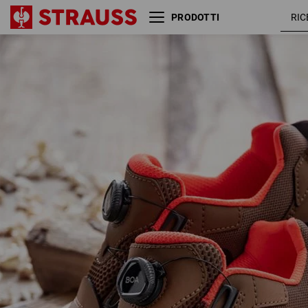
PRODOTTI
S1 scarpe
marrone
antinfortunistiche e.s.
deserto /
Nakuru low
rosso sole