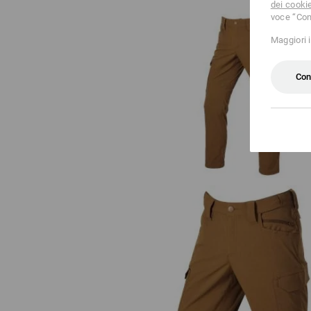
dei cooki
voce “Con
Maggiori 
Con
Pantaloni e.s.t:aktik light ripsto
Short e.s.t:aktik light ripstop