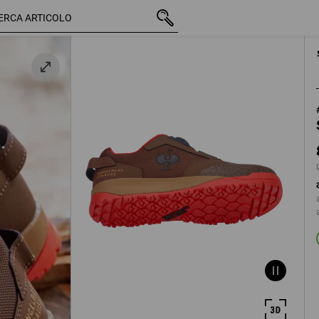
IVA inclusa
85,28 €
40
più spese di sped