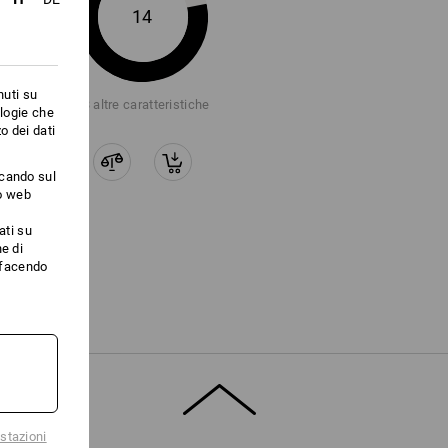
14
nuti su
+3 altre caratteristiche
ologie che
o dei dati
ccando sul
to web
ati su
e di
i facendo
stazioni