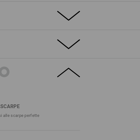
ntinfortunistiche e.s. Nakuru low
ok MTB straordinario. Il lavoro quotidiano
ountry su un terreno dissestato. Con il
ima sicurezza antiscivolo e grazie alla
TO
sensi di SR, le Nakuru traspiranti sfidano
®
BOA
Fit non solo dona alle scarpe un
e una tenuta stabile e comoda tutto il
otella assicura una calzabilità precisa,
ato sviluppato per una performance senza
ASCARPE
TTAGLI
ACCESSORI
i alle scarpe perfette
 S1
con puntale in acciaio
ile Bike
bilità precisa e regolabile