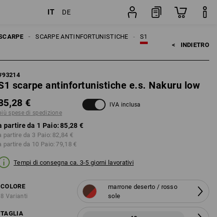
IT
DE
izione
Paio
SCARPE
SCARPE ANTINFORTUNISTICHE
S1
<   
INDIETRO
#
93214
S1 scarpe antinfortunistiche e.s. Nakuru low
85,28 €
IVA inclusa
più spese di spedizione
a partire da 1 Paio:
85,28 €
a partire da 3 Paio:
82,84 €
a partire da 10 Paio:
79,18 €
Tempi di consegna ca. 3-5 giorni lavorativi
COLORE
marrone deserto / rosso
sole
8 Varianti
TAGLIA