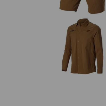
Camicia da lavoro e.s.t:aktik, a ma
lunga