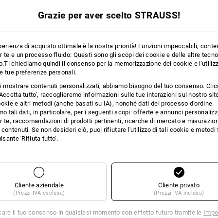
15
14
Grazie per aver scelto STRAUSS!
erienza di acquisto ottimale è la nostra priorità! Funzioni impeccabili, conte
+1 altra caratteristica
+12 altre caratteristiche
 te e un processo fluido: Questi sono gli scopi dei cookie e delle altre tecn
o.Ti chiediamo quindi il consenso per la memorizzazione dei cookie e l'utilizz
e tue preferenze personali.
ti mostrare contenuti personalizzati, abbiamo bisogno del tuo consenso. Cli
Accetta tutto', raccoglieremo informazioni sulle tue interazioni sul nostro si
okie e altri metodi (anche basati su IA), nonché dati del processo d'ordine.
mo tali dati, in particolare, per i seguenti scopi: offerte e annunci personalizz
 te, raccomandazioni di prodotti pertinenti, ricerche di mercato e misurazion
Confronta tutti i dettagli
contenuti. Se non desideri ciò, puoi rifiutare l'utilizzo di tali cookie e metod
lsante 'Rifiuta tutto'.
TCH
Cliente aziendale
Cliente privato
(Prezzi IVA esclusa)
(Prezzi IVA inclusa)
care il tuo consenso in qualsiasi momento con effetto futuro tramite le
Impo