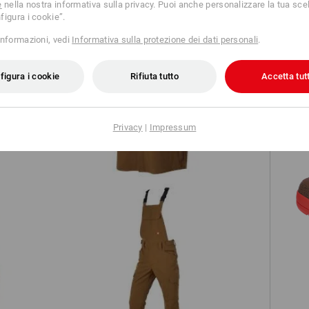
e
nella nostra informativa sulla privacy. Puoi anche personalizzare la tua scel
figura i cookie”.
informazioni, vedi
Informativa sulla protezione dei dati personali
.
figura i cookie
Rifiuta tutto
Accetta tutt
Camicia da lavoro e.s.t:aktik, a manica
p
corta
Privacy
|
Impressum
Salopette e.s.t:aktik light ripstop