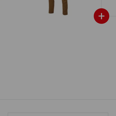
+
nica
mostra altro