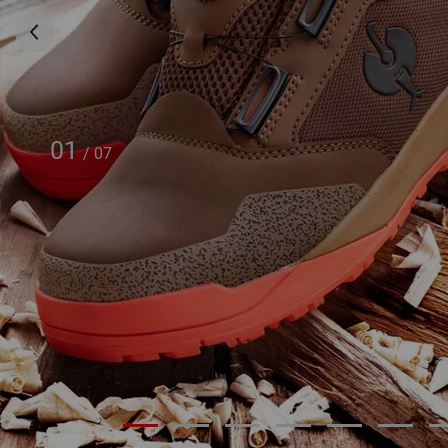
01
/
07