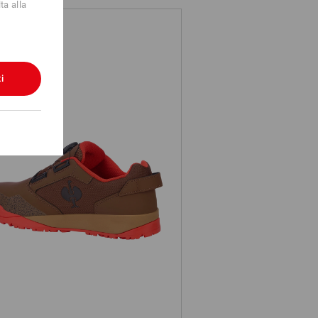
ta alla
i
S1 scarpe antinfortunistiche e.s.
Nakuru low