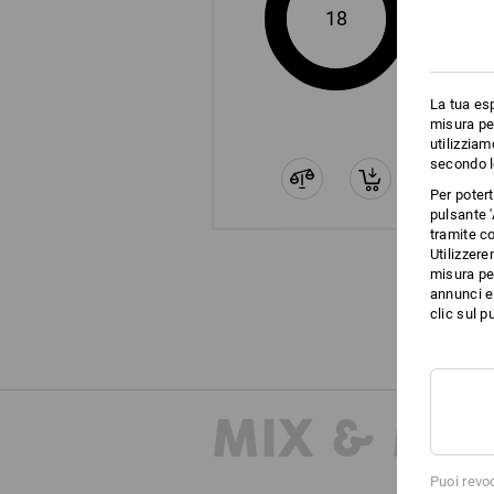
18
La tua esp
misura per
utilizziam
secondo l
Per poter
pulsante '
tramite co
Utilizzere
misura per
annunci e 
clic sul pu
MIX & MA
Puoi revo