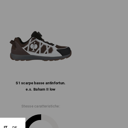
 con inserto in mesh
mbottitura
nforzo in microfibra sul tallone
a struttura chiusa della linguetta
anatomica ed estraibile
lo ai sensi di SR, antistatica, resistente
ino a circa 130 °C
lteriori informazioni.
S1 scarpe basse antinfortun.
e.s. Baham II low
Stesse caratteristiche:
IT
DE