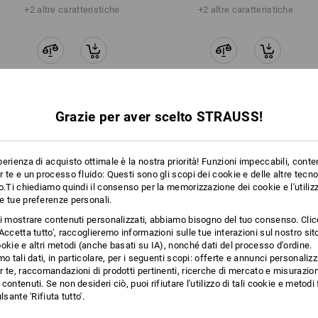
+2 altre caratteristiche
+2 altre caratteristiche
Grazie per aver scelto STRAUSS!
Confronta tutti i dettagli
erienza di acquisto ottimale è la nostra priorità! Funzioni impeccabili, conte
 te e un processo fluido: Questi sono gli scopi dei cookie e delle altre tecn
o.Ti chiediamo quindi il consenso per la memorizzazione dei cookie e l'utilizz
e tue preferenze personali.
TCH
ti mostrare contenuti personalizzati, abbiamo bisogno del tuo consenso. Cli
Accetta tutto', raccoglieremo informazioni sulle tue interazioni sul nostro si
okie e altri metodi (anche basati su IA), nonché dati del processo d'ordine.
mo tali dati, in particolare, per i seguenti scopi: offerte e annunci personalizz
 te, raccomandazioni di prodotti pertinenti, ricerche di mercato e misurazion
contenuti. Se non desideri ciò, puoi rifiutare l'utilizzo di tali cookie e metod
lsante 'Rifiuta tutto'.