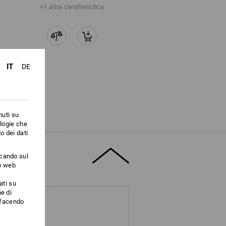
+1 altra caratteristica
IT
DE
nuti su
ologie che
o dei dati
ccando sul
to web
ati su
e di
i facendo