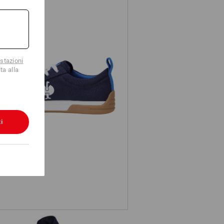
stazioni
ta alla
S1 scarpe antinfortunistiche e.s.
Yatala low
i