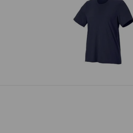
T-shirt e.s.industry, donna