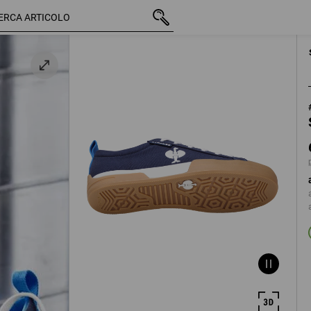
IVA inclusa
60,88 €
40
più spese di spedizi