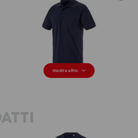
Polo in piqué e.s.industry
mostra altro
ATTI