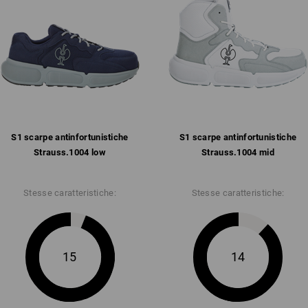
dotazione senza pelle
linguetta e collare comodament
fodera interna in mesh traspiran
soletta su tutta la superficie, e
suola in gomma/phylon antisd
sensi di SR, antistatica, resist
circa 150 °C
Peso: ca.
495
grammi nel numero
42
S1 scarpe antinfortunistiche
S1 scarpe antinfortunistiche
Strauss.​1004 low
Strauss.​1004 mid
Clicca sul tasto "Scheda tecnica" per u
Stesse caratteristiche:
Stesse caratteristiche:
Scheda tecnica
15
14