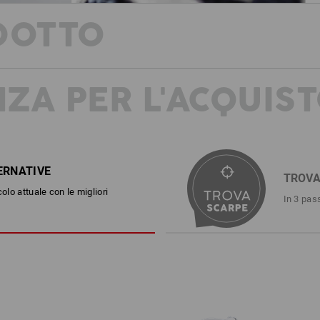
DOTTO
ZA PER L'ACQUIS
AFFRONTARE L'ESTATE CON SICUR
Queste scarpe sono davvero speciali! R
e.s. Yatala low combinano uno stile e
di bomba. Protezione dita dei piedi, pr
resistente ai carburanti: ecco il pacch
materiale in tela, anche la fodera int
ERNATIVE
imbottiture garantisce un comfort fre
TROV
colo attuale con le migliori
Il tutto racchiuso in un look casual 
In 3 pass
versione camouflage.
DESCRIZIONE
EN ISO 20345:2022 + A1:2024 S
scarpe antinfortunistiche sporti
materiale esterno e linguetta in