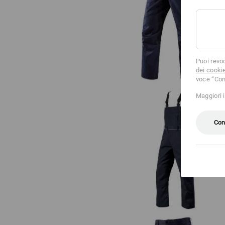
Pantaloni da servizio e.s.activ
Puoi revo
dei cooki
voce “Con
Maggiori 
Con
Salopette e.s.classic