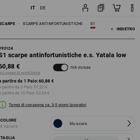
IT
DE
one
Paio
SCARPE
SCARPE ANTINFORTUNISTICHE
S1
<   
INDIETRO
#
93124
S1 scarpe antinfortunistiche e.s. Yatala low
60,88 €
IVA inclusa
più spese di spedizione
a partire da 1 Paio:
60,88 €
a partire da 3 Paio:
57,22 €
a partire da 10 Paio:
52,34 €
Tempi di consegna ca. 3-5 giorni lavorativi
COLORE
blu scuro
8 Varianti
TAGLIA