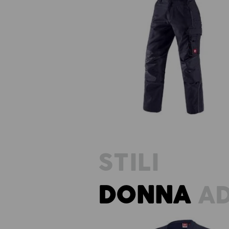
Pantaloni e.s.prestige
STILI
DONNA
AD