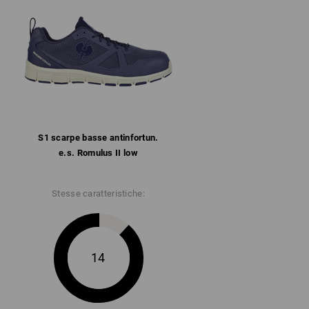
e imbottiti
te, con rinforzo in microfibra sul tallone
straibile
rucciolo con comoda ammortizzazione ai
ente al carburante (FO) e al calore fino a
S1 scarpe basse antinfortun.
e.s. Romulus II low
lteriori informazioni.
Stesse caratteristiche:
14