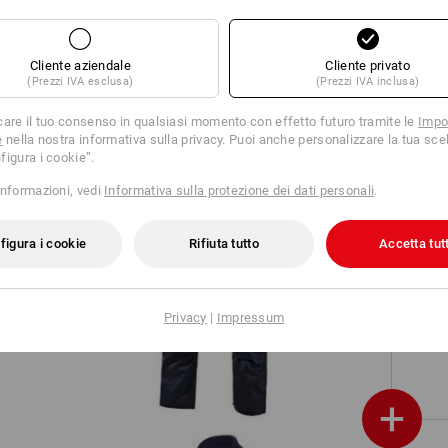
e
T-shirt e.s.industry
Cliente aziendale
Cliente privato
(Prezzi IVA esclusa)
(Prezzi IVA inclusa)
care il tuo consenso in qualsiasi momento con effetto futuro tramite le
Impo
e
nella nostra informativa sulla privacy. Puoi anche personalizzare la tua scel
figura i cookie”.
informazioni, vedi
Informativa sulla protezione dei dati personali
.
figura i cookie
Rifiuta tutto
Accetta tutt
Pantaloni e.s.classic
Privacy
|
Impressum
+