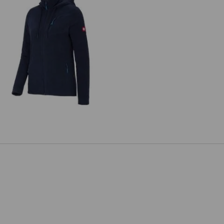
Giacca in pile con cappuccio
e.s.motion 2020,donna