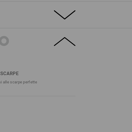
TO
EZZA E FRESCHEZZA
ealizzate in robusta tela traspirante, le
stivo alla moda con una sicurezza a prova
oprietà antiscivolo e suola antistatica e
etto completo di protezione S1. Oltre al
erna in rete traspirante con comode
sco.
ASCARPE
che non passa certo inosservato, anche nella
i alle scarpe perfette
DETTAGLI
1 con puntale in acciaio
ve in stile retrò fashion
 tela