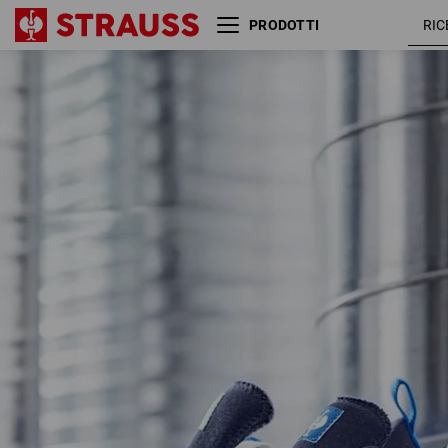
PRODOTTI
S1 scarpe antinfortunistiche
blu
e.s. Yatala low
scuro