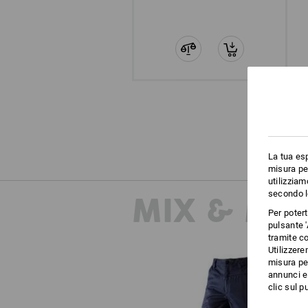
La tua esp
misura per
utilizziam
secondo l
MIX & MA
Per poter
pulsante '
tramite co
Utilizzere
misura per
annunci e 
clic sul pu