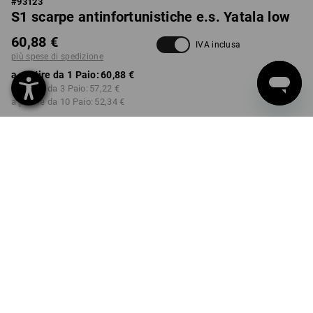
#
93123
S1 scarpe antinfortunistiche e.s. Yatala low
60,88 €
IVA inclusa
più spese di spedizione
a partire da 1 Paio:
60,88 €
a partire da 3 Paio:
57,22 €
a partire da 10 Paio:
52,34 €
Tempi di consegna ca. 3-5
giorni lavorativi
COLORE
TAGLIA
41
seleziona
seleziona
beige chiaro
Sconto sulla quantità
a partire da 1 Paio
a partire da 3 Paio
a partire da 10 Paio
Risparmio:
Risparmio:
Risparmio:
0
%/
Paio
6
%/
Paio
14
%/
Paio