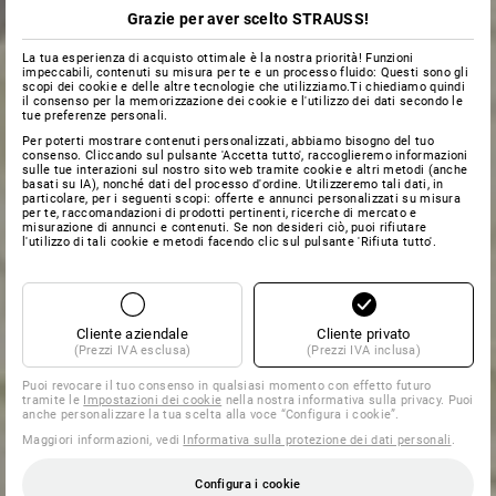
Grazie per aver scelto STRAUSS!
La tua esperienza di acquisto ottimale è la nostra priorità! Funzioni
impeccabili, contenuti su misura per te e un processo fluido: Questi sono gli
scopi dei cookie e delle altre tecnologie che utilizziamo.Ti chiediamo quindi
il consenso per la memorizzazione dei cookie e l'utilizzo dei dati secondo le
tue preferenze personali.
Per poterti mostrare contenuti personalizzati, abbiamo bisogno del tuo
consenso. Cliccando sul pulsante 'Accetta tutto', raccoglieremo informazioni
sulle tue interazioni sul nostro sito web tramite cookie e altri metodi (anche
basati su IA), nonché dati del processo d'ordine. Utilizzeremo tali dati, in
particolare, per i seguenti scopi: offerte e annunci personalizzati su misura
per te, raccomandazioni di prodotti pertinenti, ricerche di mercato e
misurazione di annunci e contenuti. Se non desideri ciò, puoi rifiutare
l'utilizzo di tali cookie e metodi facendo clic sul pulsante 'Rifiuta tutto'.
Cliente aziendale
Cliente privato
(Prezzi IVA esclusa)
(Prezzi IVA inclusa)
Puoi revocare il tuo consenso in qualsiasi momento con effetto futuro
tramite le
Impostazioni dei cookie
nella nostra informativa sulla privacy. Puoi
anche personalizzare la tua scelta alla voce “Configura i cookie”.
Maggiori informazioni, vedi
Informativa sulla protezione dei dati personali
.
Configura i cookie