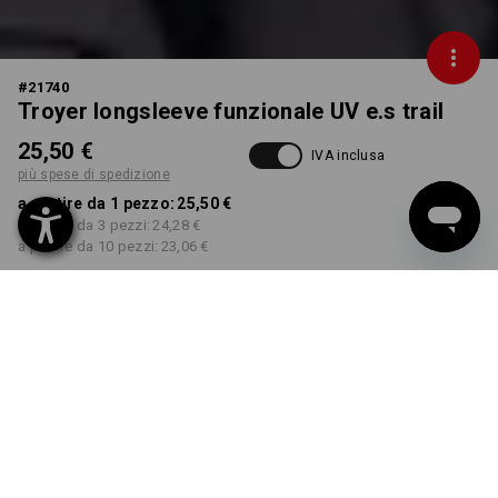
#
21740
Troyer longsleeve funzionale UV e.s trail
25,50 €
IVA inclusa
più spese di spedizione
a partire da 1 pezzo:
25,50 €
a partire da 3 pezzi:
24,28 €
a partire da 10 pezzi:
23,06 €
Tempi di consegna ca. 3-5
giorni lavorativi
COLORE
TAGLIA
S
seleziona
seleziona
nero