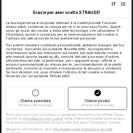
IT
DE
Grazie per aver scelto STRAUSS!
La tua esperienza di acquisto ottimale è la nostra priorità! Funzioni
impeccabili, contenuti su misura per te e un processo fluido: Questi
sono gli scopi dei cookie e delle altre tecnologie che utilizziamo.Ti
chiediamo quindi il consenso per la memorizzazione dei cookie e
l'utilizzo dei dati secondo le tue preferenze personali.
Per poterti mostrare contenuti personalizzati, abbiamo bisogno del tuo
consenso. Cliccando sul pulsante 'Accetta tutto', raccoglieremo
informazioni sulle tue interazioni sul nostro sito web tramite cookie e
altri metodi (anche basati su IA), nonché dati del processo d'ordine.
Utilizzeremo tali dati, in particolare, per i seguenti scopi: offerte e
annunci personalizzati su misura per te, raccomandazioni di prodotti
pertinenti, ricerche di mercato e misurazione di annunci e contenuti.
Se non desideri ciò, puoi rifiutare l'utilizzo di tali cookie e metodi
facendo clic sul pulsante 'Rifiuta tutto'.
Cliente aziendale
Cliente privato
(Prezzi IVA esclusa)
(Prezzi IVA inclusa)
Puoi revocare il tuo consenso in qualsiasi momento con effetto futuro
tramite le
Impostazioni dei cookie
nella nostra informativa sulla privacy.
Puoi anche personalizzare la tua scelta alla voce “Configura i cookie”.
Maggiori informazioni, vedi
Informativa sulla protezione dei dati