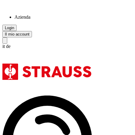
Azienda
Login
Il mio account
it
de