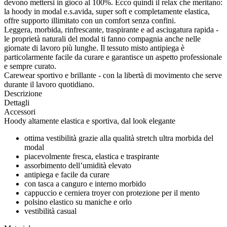
devono mettersi in gioco al 100%. Ecco quindi il relax che meritano:
la hoody in modal e.s.avida, super soft e completamente elastica,
offre supporto illimitato con un comfort senza confini.
Leggera, morbida, rinfrescante, traspirante e ad asciugatura rapida -
le proprietà naturali del modal ti fanno compagnia anche nelle
giornate di lavoro più lunghe. Il tessuto misto antipiega è
particolarmente facile da curare e garantisce un aspetto professionale
e sempre curato.
Carewear sportivo e brillante - con la libertà di movimento che serve
durante il lavoro quotidiano.
Descrizione
Dettagli
Accessori
Hoody altamente elastica e sportiva, dal look elegante
ottima vestibilità grazie alla qualità stretch ultra morbida del
modal
piacevolmente fresca, elastica e traspirante
assorbimento dell’umidità elevato
antipiega e facile da curare
con tasca a canguro e interno morbido
cappuccio e cerniera troyer con protezione per il mento
polsino elastico su maniche e orlo
vestibilità casual