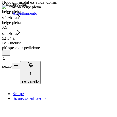
Hoody in modal e.s.avida, donna
Menu
Prodotti
beige pietra
Abbigliamento
seleziona
beige pietra
XS
seleziona
52,34 €
IVA inclusa
più spese di spedizione
pezzo
1
nel carrello
Scarpe
Sicurezza sul lavoro