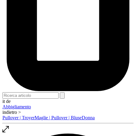
it
de
Abbigliamento
indietro >
Pullover | Troyer
Maglie | Pullover | Bluse
Donna