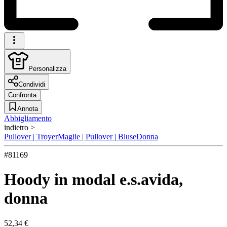
Personalizza
Condividi
Confronta
Annota
Abbigliamento
indietro >
Pullover | Troyer
Maglie | Pullover | Bluse
Donna
#
81169
Hoody in modal e.s.avida,
donna
52,34 €