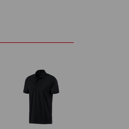
 e al comfort particolarmente leggero. La
 un aspetto elegante, ma garantisce anche
endo una buona circolazione dell'aria e un
 light: perfetto per prestazioni
ive!
DETTAGLI
leggero, morbido ed elegante
150 g/m²)
Non schiarire
ia
Stirare a freddo