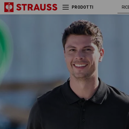
PRODOTTI
e.s. Polo in piqué cotton light
nero