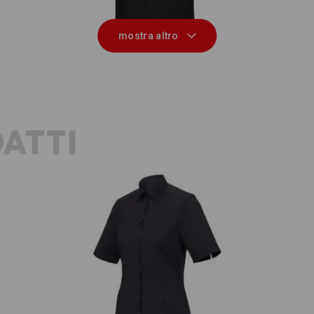
mostra altro
ATTI
Blusa Business e.s.comfort, a manica
e
corta