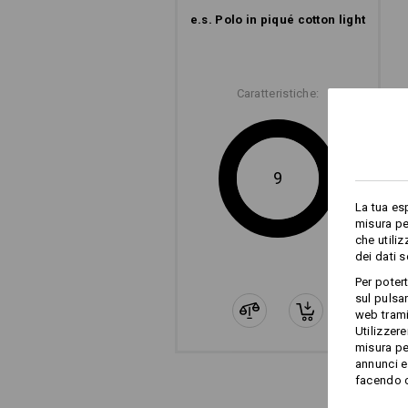
e.s. Polo in piqué cotton light
Caratteristiche:
9
La tua es
misura pe
che utili
dei dati 
Per poter
sul pulsan
web trami
Utilizzere
misura pe
annunci e 
facendo cl