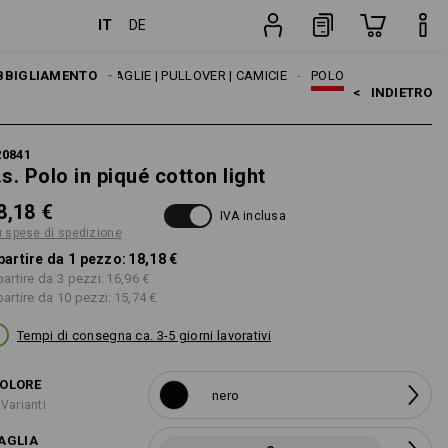
IT
DE
e
pezzo
BBIGLIAMENTO
UOMO
MAGLIE | PULLOVER | CAMICIE
POLO
<   
INDIETRO
20841
.s. Polo in piqué cotton light
8,18 €
IVA inclusa
ù spese di spedizione
partire da 1 pezzo:
18,18 €
partire da 3 pezzi:
16,96 €
partire da 10 pezzi:
15,74 €
Tempi di consegna ca. 3-5 giorni lavorativi
OLORE
nero
 Varianti
AGLIA