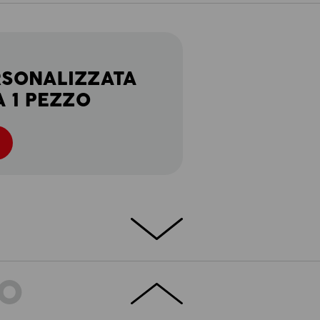
RSONALIZZATA
A 1 PEZZO
TO
UTO PIQUÉ - 100 % COTONE –
 comoda polo e.s. Piqué cotton light