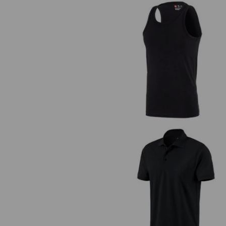
e.s. Athletic-Shirt cotton
e.s. polo cotton