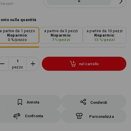
S
 Varianti
onto sulla quantità
a partire da 1 pezzo
a partire da 3 pezzi
a partire da 10 pezzi
Risparmio:
Risparmio:
Risparmio:
0
%/
pezzo
7
%/
pezzi
13
%/
pezzi
nel carrello
pezzo
Annota
Condividi
Confronta
Personalizza