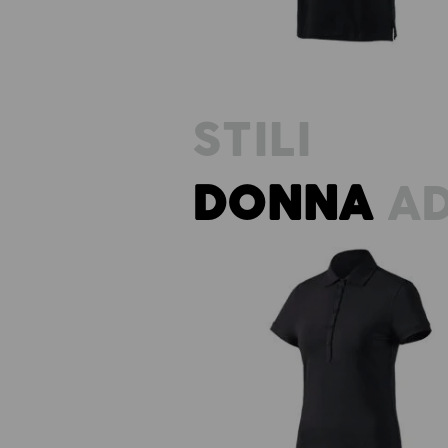
STILI
DONNA
AD
e.s. polo cotton stretch, donna