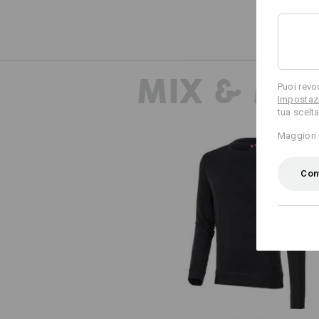
MIX & MA
Puoi revo
Impostazi
tua scelta
Maggiori 
Conf
e.s. longsleeve cotton stretch