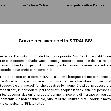
Non lavare a secco
e.s. polo cotton Deluxe Colour
e.s. polo cotton Deluxe
Stesse caratteristiche:
Stesse caratteristiche:
Personalizzazione:
Grazie per aver scelto STRAUSS!
Progetta tu
8
8
perienza di acquisto ottimale è la nostra priorità! Funzioni impeccabili, con
r te e un processo fluido: Questi sono gli scopi dei cookie e delle altre te
zziamo.Ti chiediamo quindi il consenso per la memorizzazione dei cookie e 
secondo le tue preferenze personali.
+2 altre caratteristiche
+2 altre caratteristiche
ti mostrare contenuti personalizzati, abbiamo bisogno del tuo consenso. 
te 'Accetta tutto', raccoglieremo informazioni sulle tue interazioni sul nost
te cookie e altri metodi (anche basati su IA), nonché dati del processo d'o
mo tali dati, in particolare, per i seguenti scopi: offerte e annunci personal
r te, raccomandazioni di prodotti pertinenti, ricerche di mercato e misuraz
contenuti. Se non desideri ciò, puoi rifiutare l'utilizzo di tali cookie e meto
ic sul pulsante 'Rifiuta tutto'.
Confronta tutti i dettagli