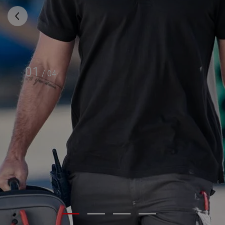
01
/
04