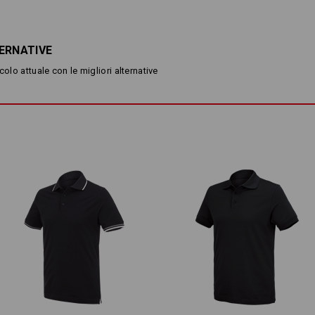
conquista grazie al suo peso ridotto
morbida struttura piqué non solo ha
un minor contatto con la pelle, favor
piacevole effetto rinfrescante.
ERNATIVE
Leggero, più leggero, Piqué Cotton
colo attuale con le migliori alternative
eccellenti con le temperature est
DESCRIZIONE
vestibilità normale
tessuto piqué piacevolmente 
in pregiato cotone
abbottonatura a 3 bottoni
Materiale:
Tessuto esterno
100
%
Cotone
(ca. 
Manutenzione:
Lavaggio in lavatrice a 40 ℃
Asciugare nell’asciugabiancher
in modo delicato