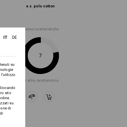
e.s. polo cotton
Stesse caratteristiche:
IT
DE
Logoservice
7
tenuti su
cnologie
l'utilizzo
+1 altra caratteristica
Cliccando
ro sito
rdine.
izzati su
ione di
di