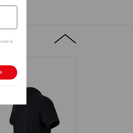
zzare la
ti
e.s. Polo in piqué cotton light