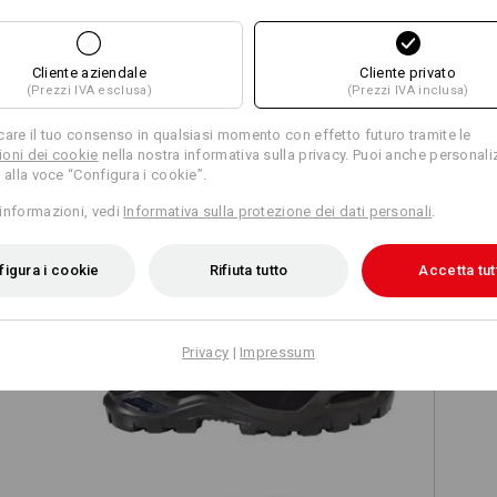
Cliente aziendale
Cliente privato
(Prezzi IVA esclusa)
(Prezzi IVA inclusa)
TCH
care il tuo consenso in qualsiasi momento con effetto futuro tramite le
oni dei cookie
nella nostra informativa sulla privacy. Puoi anche personali
 alla voce “Configura i cookie”.
informazioni, vedi
Informativa sulla protezione dei dati personali
.
igura i cookie
Rifiuta tutto
Accetta tut
S3 scarpe antinfortunistiche e.s.
Privacy
|
Impressum
Kastra II mid