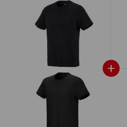
e.s. t-shirt cotton
+
e.s. t-shirt cotton stretch
e.s