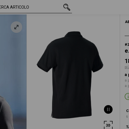
IVA inclusa
18,18 €
S
più spese di spedizion
A
#
e
1
pi
a 
a 
a 
C
6
T