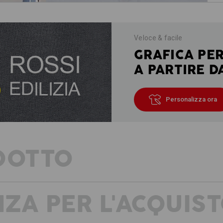
Veloce & facile
GRAFICA PE
A PARTIRE D
Personalizza ora
DOTTO
ZA PER L'ACQUIS
ULTRA LEGGERA – ELEGANTE TESS
VESTIBILITÀ NORMALE
Un classico sportivo in top forma: la