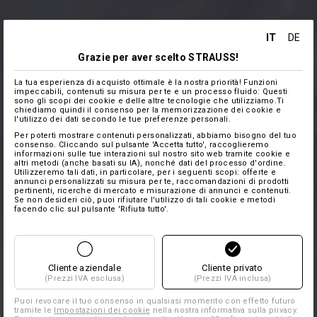
IT
DE
Grazie per aver scelto STRAUSS!
La tua esperienza di acquisto ottimale è la nostra priorità! Funzioni
impeccabili, contenuti su misura per te e un processo fluido: Questi
sono gli scopi dei cookie e delle altre tecnologie che utilizziamo.Ti
chiediamo quindi il consenso per la memorizzazione dei cookie e
l'utilizzo dei dati secondo le tue preferenze personali.
Per poterti mostrare contenuti personalizzati, abbiamo bisogno del tuo
consenso. Cliccando sul pulsante 'Accetta tutto', raccoglieremo
informazioni sulle tue interazioni sul nostro sito web tramite cookie e
altri metodi (anche basati su IA), nonché dati del processo d'ordine.
Utilizzeremo tali dati, in particolare, per i seguenti scopi: offerte e
annunci personalizzati su misura per te, raccomandazioni di prodotti
pertinenti, ricerche di mercato e misurazione di annunci e contenuti.
Se non desideri ciò, puoi rifiutare l'utilizzo di tali cookie e metodi
facendo clic sul pulsante 'Rifiuta tutto'.
Cliente aziendale
Cliente privato
(Prezzi IVA esclusa)
(Prezzi IVA inclusa)
Puoi revocare il tuo consenso in qualsiasi momento con effetto futuro
tramite le
Impostazioni dei cookie
nella nostra informativa sulla privacy.