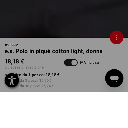
#
20992
e.s. Polo in piqué cotton light, donna
18,18 €
IVA inclusa
più spese di spedizione
a partire da 1 pezzo:
18,18 €
a partire da 3 pezzi:
16,96 €
a partire da 10 pezzi:
15,74 €
Tempi di consegna ca. 3-5
giorni lavorativi
COLORE
TAGLIA
S
seleziona
seleziona