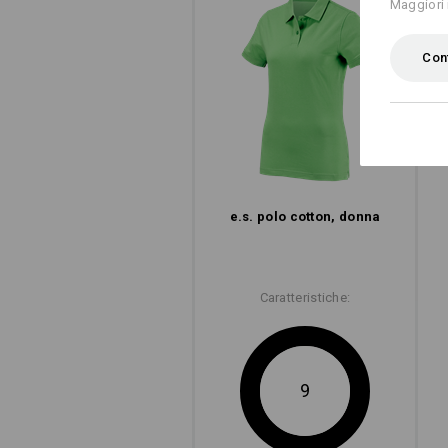
Maggiori 
Conf
e.s. polo cotton, donna
Caratteristiche:
9