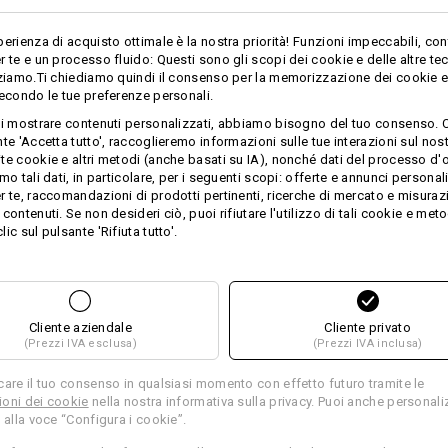
Progetta tu
perienza di acquisto ottimale è la nostra priorità! Funzioni impeccabili, con
r te e un processo fluido: Questi sono gli scopi dei cookie e delle altre te
zziamo.Ti chiediamo quindi il consenso per la memorizzazione dei cookie e 
secondo le tue preferenze personali.
ti mostrare contenuti personalizzati, abbiamo bisogno del tuo consenso. 
ZA PER L'ACQUIS
te 'Accetta tutto', raccoglieremo informazioni sulle tue interazioni sul nost
te cookie e altri metodi (anche basati su IA), nonché dati del processo d'o
mo tali dati, in particolare, per i seguenti scopi: offerte e annunci personal
r te, raccomandazioni di prodotti pertinenti, ricerche di mercato e misuraz
contenuti. Se non desideri ciò, puoi rifiutare l'utilizzo di tali cookie e meto
ic sul pulsante 'Rifiuta tutto'.
ERNATIVE
colo attuale con le migliori alternative
Cliente aziendale
Cliente privato
(Prezzi IVA esclusa)
(Prezzi IVA inclusa)
care il tuo consenso in qualsiasi momento con effetto futuro tramite le
oni dei cookie
nella nostra informativa sulla privacy. Puoi anche personali
 alla voce “Configura i cookie”.