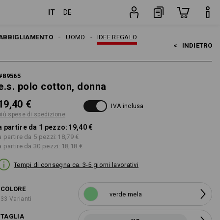
IT
DE
pezzo
ABBIGLIAMENTO
UOMO
IDEE REGALO
<   
INDIETRO
#
89565
e.s. polo cotton, donna
19,40 €
IVA inclusa
più spese di spedizione
a partire da 1 pezzo:
19,40 €
a partire da 5 pezzi:
18,79 €
a partire da 30 pezzi:
18,18 €
Tempi di consegna ca. 3-5 giorni lavorativi
COLORE
verde mela
33 Varianti
TAGLIA