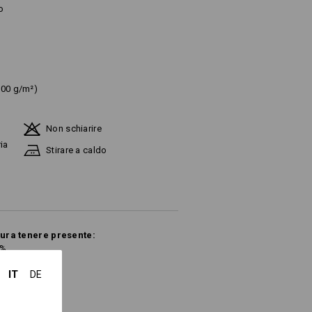
o
200 g/m²)
Non schiarire
ia
Stirare a caldo
sura tenere presente:
5%.
IT
DE