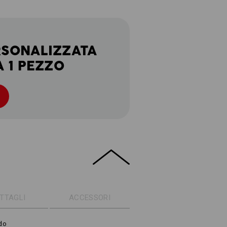
RSONALIZZATA
A 1 PEZZO
TTAGLI
ACCESSORI
do