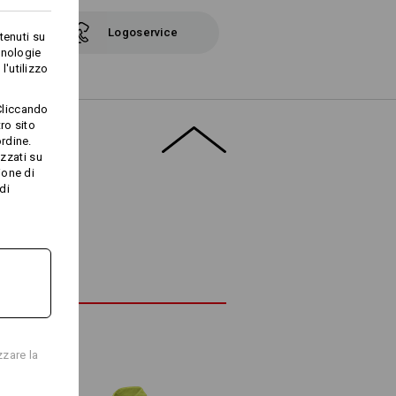
Logoservice
tenuti su
cnologie
l'utilizzo
Cliccando
TO
ro sito
rdine.
izzati su
ione di
di
zzare la