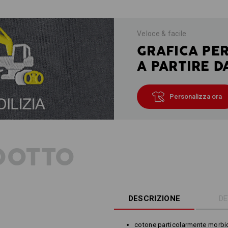
Veloce & facile
GRAFICA PE
A PARTIRE D
Personalizza ora
DOTTO
DESCRIZIONE
DE
cotone particolarmente morbi