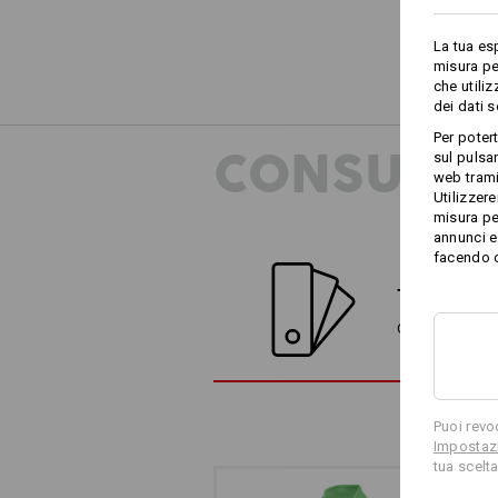
La tua es
misura pe
che utili
dei dati 
Per poter
CONSULEN
sul pulsan
web trami
Utilizzere
misura pe
annunci e 
facendo cl
TROVA ALT
Confronta l'arti
Puoi revo
Impostazi
tua scelta