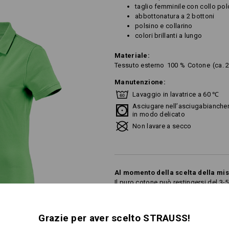
taglio femminile con collo pol
abbottonatura a 2 bottoni
polsino e collarino
colori brillanti a lungo
Materiale:
Tessuto esterno
100
%
Cotone
(ca. 
Manutenzione:
Lavaggio in lavatrice a 60 ℃
Asciugare nell’asciugabiancher
in modo delicato
Non lavare a secco
Al momento della scelta della mi
Il puro cotone può restingersi del 3-
Grazie per aver scelto STRAUSS!
Personalizzazione: