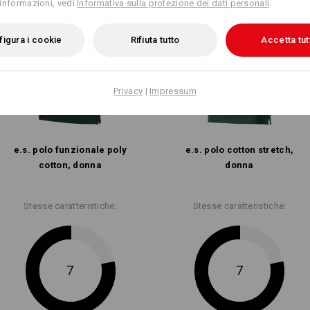
informazioni, vedi
Informativa sulla protezione dei dati personali
.
igura i cookie
Rifiuta tutto
Accetta tut
Privacy
|
Impressum
e.s. polo funzionale poly
e.s. polo cotton stretch,
cotton, donna
donna
Stesse caratteristiche:
Stesse caratteristiche:
7
7