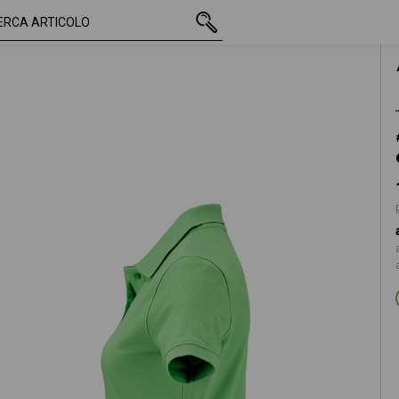
IVA inclusa
19,40 €
XS
più spese di spedizione