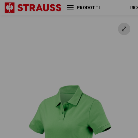
PRODOTTI
verde
e.s. polo cotton, donna
mela