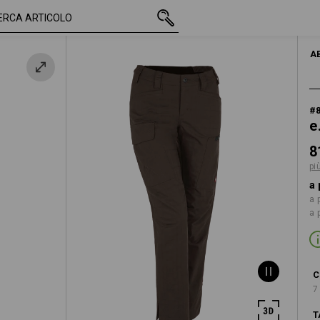
IVA inclusa
81,62 €
40
gna
più spese di spedizi
DONNA
A
#
e
8
pi
a 
a 
a 
C
7
T