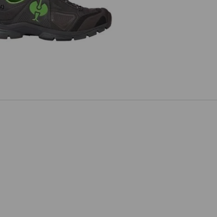
2 scarpe da lavoro e.s. Minkar II