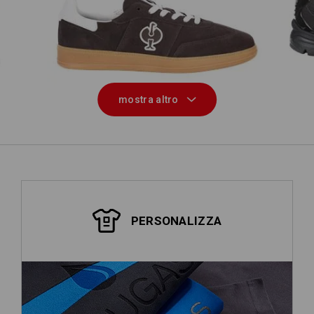
nna
O1 scarpe da lavoro e.s. Brockton low
O
mostra altro
PERSONALIZZA