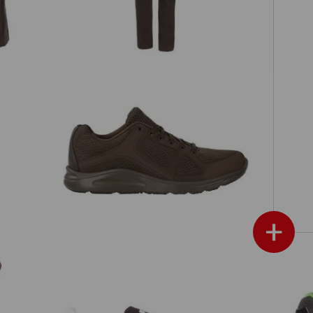
e.s
nna
e.s. O1 scarpe da lavoro Asterope
+