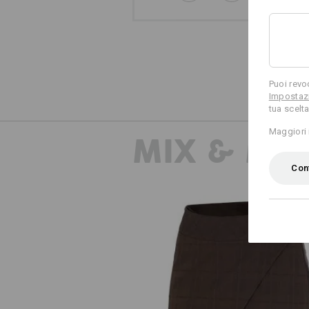
Puoi revo
Impostazi
tua scelta
Maggiori 
MIX & MA
Conf
Gonna a pantaloni da lavoro e.s.fu