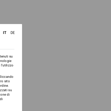
Logoservice
IT
DE
tenuti su
cnologie
l'utilizzo
Cliccando
ro sito
rdine.
izzati su
ione di
di