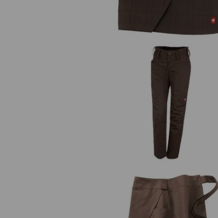
e.s. pantaloni da lavoro base, do