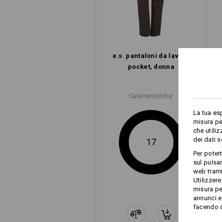
e.s. pantaloni da lavoro
pocket, donna
Caratteristiche:
La tua es
misura pe
che utili
dei dati 
17
Per poter
sul pulsan
web trami
Utilizzere
misura pe
annunci e 
facendo cl