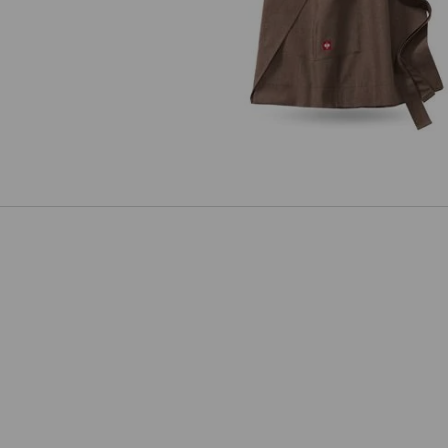
Mezzo grembiule e.s.fusion, do