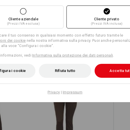
Cliente aziendale
Cliente privato
(Prezzi IVA esclusa)
(Prezzi IVA inclusa)
Confronta tutti i dettagli
care il tuo consenso in qualsiasi momento con effetto futuro tramite le
oni dei cookie
nella nostra informativa sulla privacy. Puoi anche personali
 alla voce “Configura i cookie”.
informazioni, vedi
Informativa sulla protezione dei dati personali
.
TCH
igura i cookie
Rifiuta tutto
Accetta tut
Privacy
|
Impressum
sion
e.s. pantaloni da lavoro chino, donna