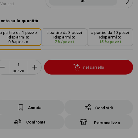
40
 Varianti
onto sulla quantità
a partire da 1 pezzo
a partire da 3 pezzi
a partire da 10 pezzi
Risparmio:
Risparmio:
Risparmio:
0
%/
pezzo
7
%/
pezzi
15
%/
pezzi
nel carrello
pezzo
Annota
Condividi
Confronta
Personalizza