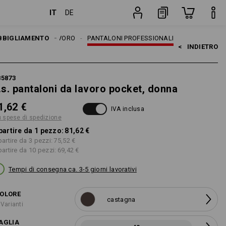
IT
DE
one
pezzo
BBIGLIAMENTO
PANTALONI DA LAVORO
PANTALONI PROFESSIONALI
<   
INDIETRO
85873
.s. pantaloni da lavoro pocket, donna
1,62 €
IVA inclusa
ù spese di spedizione
partire da 1 pezzo:
81,62 €
partire da 3 pezzi:
75,52 €
partire da 10 pezzi:
69,42 €
Tempi di consegna ca. 3-5 giorni lavorativi
OLORE
castagna
 Varianti
AGLIA