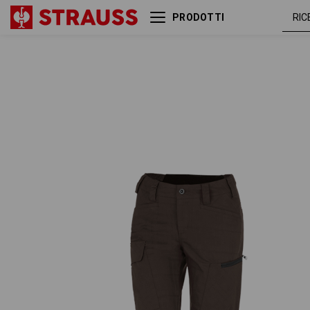
PRODOTTI
e.s. pantaloni da lavoro
casta
pocket, donna