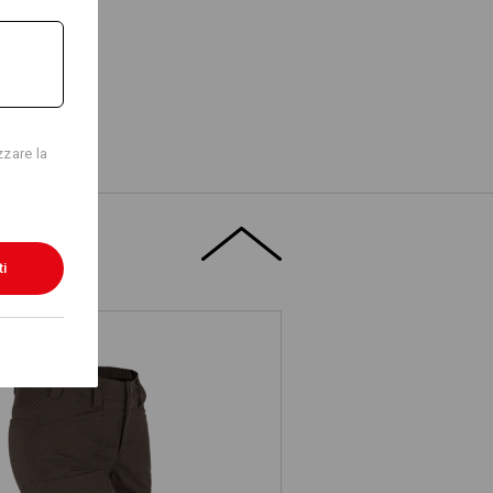
zzare la
ti