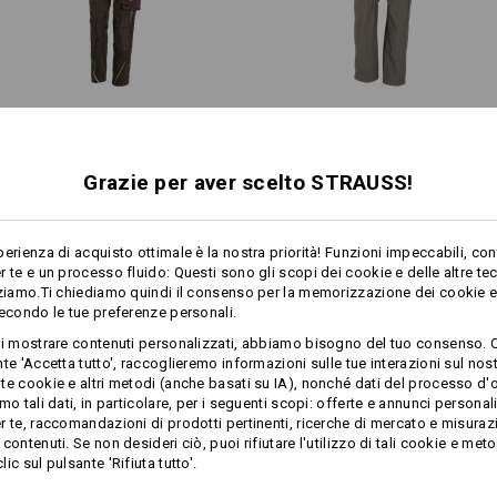
Personalizzazione:
1
di più
/
2
Progetta tu
Salopette donna e.s.​motion
Pantaloni da donna e.s.​vision
2020
Grazie per aver scelto STRAUSS!
Stesse caratteristiche:
Stesse caratteristiche:
perienza di acquisto ottimale è la nostra priorità! Funzioni impeccabili, con
r te e un processo fluido: Questi sono gli scopi dei cookie e delle altre te
zziamo.Ti chiediamo quindi il consenso per la memorizzazione dei cookie e 
secondo le tue preferenze personali.
12
12
ti mostrare contenuti personalizzati, abbiamo bisogno del tuo consenso. 
te 'Accetta tutto', raccoglieremo informazioni sulle tue interazioni sul nost
te cookie e altri metodi (anche basati su IA), nonché dati del processo d'o
mo tali dati, in particolare, per i seguenti scopi: offerte e annunci personal
+11 altre caratteristiche
+3 altre caratteristiche
r te, raccomandazioni di prodotti pertinenti, ricerche di mercato e misuraz
contenuti. Se non desideri ciò, puoi rifiutare l'utilizzo di tali cookie e meto
ic sul pulsante 'Rifiuta tutto'.