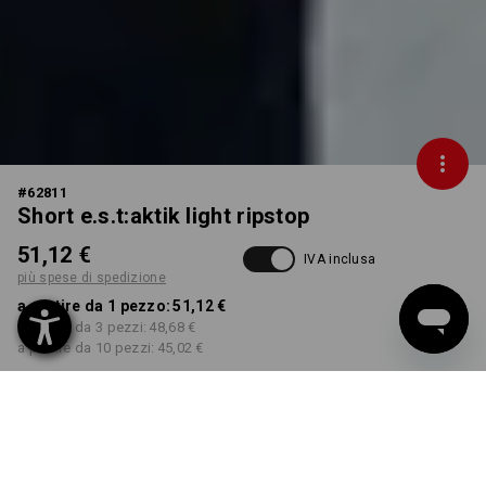
#
62811
Short e.s.t:aktik light ripstop
51,12 €
IVA inclusa
più spese di spedizione
a partire da 1 pezzo:
51,12 €
a partire da 3 pezzi:
48,68 €
a partire da 10 pezzi:
45,02 €
Tempi di consegna ca. 3-5
giorni lavorativi
COLORE
TAGLIA