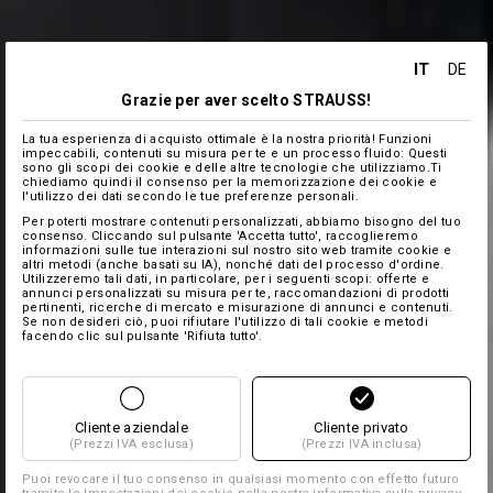
IT
DE
Grazie per aver scelto STRAUSS!
La tua esperienza di acquisto ottimale è la nostra priorità! Funzioni
impeccabili, contenuti su misura per te e un processo fluido: Questi
sono gli scopi dei cookie e delle altre tecnologie che utilizziamo.Ti
chiediamo quindi il consenso per la memorizzazione dei cookie e
l'utilizzo dei dati secondo le tue preferenze personali.
Per poterti mostrare contenuti personalizzati, abbiamo bisogno del tuo
consenso. Cliccando sul pulsante 'Accetta tutto', raccoglieremo
informazioni sulle tue interazioni sul nostro sito web tramite cookie e
altri metodi (anche basati su IA), nonché dati del processo d'ordine.
Utilizzeremo tali dati, in particolare, per i seguenti scopi: offerte e
annunci personalizzati su misura per te, raccomandazioni di prodotti
pertinenti, ricerche di mercato e misurazione di annunci e contenuti.
Se non desideri ciò, puoi rifiutare l'utilizzo di tali cookie e metodi
facendo clic sul pulsante 'Rifiuta tutto'.
Cliente aziendale
Cliente privato
(Prezzi IVA esclusa)
(Prezzi IVA inclusa)
Puoi revocare il tuo consenso in qualsiasi momento con effetto futuro