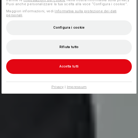
tramite le
Impostazioni dei cookie
nella nostra informativa sulla privacy.
Puoi anche personalizzare la tua scelta alla voce “Configura i cookie”.
Maggiori informazioni, vedi
Informativa sulla protezione dei dati
personali
.
Configura i cookie
Rifiuta tutto
Accetta tutti
Privacy
|
Impressum