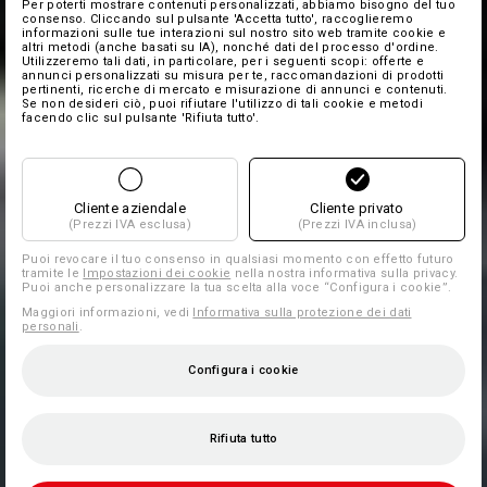
Per poterti mostrare contenuti personalizzati, abbiamo bisogno del tuo
consenso. Cliccando sul pulsante 'Accetta tutto', raccoglieremo
informazioni sulle tue interazioni sul nostro sito web tramite cookie e
altri metodi (anche basati su IA), nonché dati del processo d'ordine.
Utilizzeremo tali dati, in particolare, per i seguenti scopi: offerte e
annunci personalizzati su misura per te, raccomandazioni di prodotti
pertinenti, ricerche di mercato e misurazione di annunci e contenuti.
Se non desideri ciò, puoi rifiutare l'utilizzo di tali cookie e metodi
facendo clic sul pulsante 'Rifiuta tutto'.
Cliente aziendale
Cliente privato
(Prezzi IVA esclusa)
(Prezzi IVA inclusa)
Puoi revocare il tuo consenso in qualsiasi momento con effetto futuro
tramite le
Impostazioni dei cookie
nella nostra informativa sulla privacy.
Puoi anche personalizzare la tua scelta alla voce “Configura i cookie”.
Maggiori informazioni, vedi
Informativa sulla protezione dei dati
personali
.
Configura i cookie
Rifiuta tutto