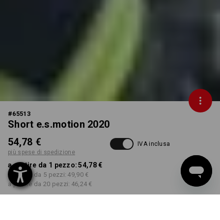
#
65513
Short e.s.motion 2020
54,78 €
IVA inclusa
più spese di spedizione
a partire da 1 pezzo:
54,78 €
a partire da 5 pezzi:
49,90 €
a partire da 20 pezzi:
46,24 €
Tempi di consegna ca. 3-5
giorni lavorativi