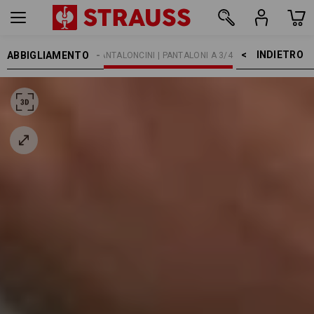
INDIETRO    >
ABBIGLIAMENTO
OMO
PANTALONI
PANTALONCINI | PANTALONI A 3/4