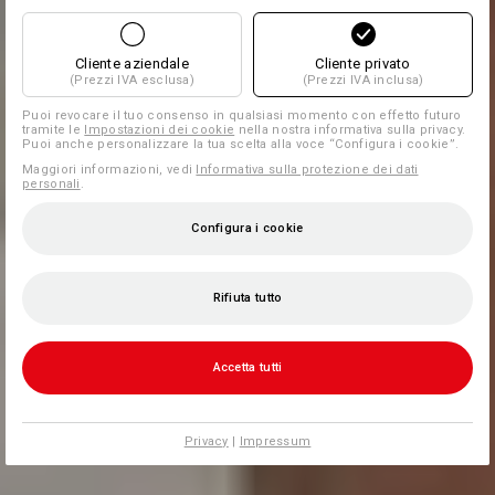
Cliente aziendale
Cliente privato
(Prezzi IVA esclusa)
(Prezzi IVA inclusa)
Puoi revocare il tuo consenso in qualsiasi momento con effetto futuro
tramite le
Impostazioni dei cookie
nella nostra informativa sulla privacy.
Puoi anche personalizzare la tua scelta alla voce “Configura i cookie”.
Maggiori informazioni, vedi
Informativa sulla protezione dei dati
personali
.
Configura i cookie
Rifiuta tutto
Accetta tutti
Privacy
|
Impressum