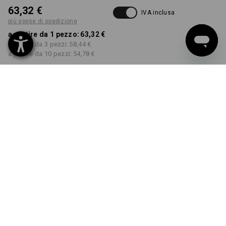
63,32 €
IVA inclusa
più spese di spedizione
a partire da 1 pezzo:
63,32 €
a partire da 3 pezzi:
58,44 €
a partire da 10 pezzi:
54,78 €
Tempi di consegna ca. 3-5
giorni lavorativi
COLORE
TAGLIA
46
seleziona
seleziona
antracite / grigio perla
Sconto sulla quantità
a partire da 1 pezzo
a partire da 3 pezzi
a partire da 10 pezzi
Risparmio:
Risparmio:
Risparmio:
0
%/
pezzo
8
%/
pezzi
13
%/
pezzi