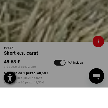
#
95571
Short e.s. carat
48,68 €
IVA inclusa
più spese di spedizione
a partire da 1 pezzo:
48,68 €
a partire da 5 pezzi:
45,02 €
a partire da 20 pezzi:
41,36 €
Tempi di consegna ca. 3-5
giorni lavorativi
COLORE
TAGLIA