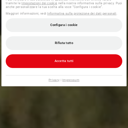
tramite le
Impostazioni dei cookie
nella nostra informativa sulla privacy. Puoi
anche personalizzare la tua scelta alla voce “Configura i cookie”.
Maggiori informazioni, vedi
Informativa sulla protezione dei dati personali
.
Configura i cookie
Rifiuta tutto
Accetta tutti
Privacy
|
Impressum