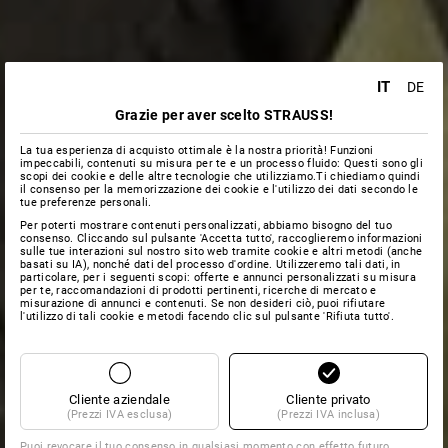
IT
DE
Grazie per aver scelto STRAUSS!
La tua esperienza di acquisto ottimale è la nostra priorità! Funzioni
impeccabili, contenuti su misura per te e un processo fluido: Questi sono gli
scopi dei cookie e delle altre tecnologie che utilizziamo.Ti chiediamo quindi
il consenso per la memorizzazione dei cookie e l'utilizzo dei dati secondo le
tue preferenze personali.
Per poterti mostrare contenuti personalizzati, abbiamo bisogno del tuo
consenso. Cliccando sul pulsante 'Accetta tutto', raccoglieremo informazioni
sulle tue interazioni sul nostro sito web tramite cookie e altri metodi (anche
basati su IA), nonché dati del processo d'ordine. Utilizzeremo tali dati, in
particolare, per i seguenti scopi: offerte e annunci personalizzati su misura
per te, raccomandazioni di prodotti pertinenti, ricerche di mercato e
misurazione di annunci e contenuti. Se non desideri ciò, puoi rifiutare
l'utilizzo di tali cookie e metodi facendo clic sul pulsante 'Rifiuta tutto'.
Cliente aziendale
Cliente privato
(Prezzi IVA esclusa)
(Prezzi IVA inclusa)
Puoi revocare il tuo consenso in qualsiasi momento con effetto futuro