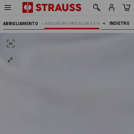
INDIETRO    >
ABBIGLIAMENTO
OMO
PANTALONI
PANTALONCINI | PANTALONI A 3/4