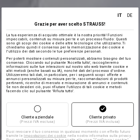
IT
DE
Grazie per aver scelto STRAUSS!
La tua esperienza di acquisto ottimale è la nostra priorità! Funzioni
impeccabili, contenuti su misura per te e un processo fluido: Questi
sono gli scopi dei cookie e delle altre tecnologie che utilizziamo.Ti
chiediamo quindi il consenso per la memorizzazione dei cookie e
l'utilizzo dei dati secondo le tue preferenze personali.
Per poterti mostrare contenuti personalizzati, abbiamo bisogno del tuo
consenso. Cliccando sul pulsante 'Accetta tutto', raccoglieremo
informazioni sulle tue interazioni sul nostro sito web tramite cookie e
altri metodi (anche basati su IA), nonché dati del processo d'ordine.
Utilizzeremo tali dati, in particolare, per i seguenti scopi: offerte e
annunci personalizzati su misura per te, raccomandazioni di prodotti
pertinenti, ricerche di mercato e misurazione di annunci e contenuti.
Se non desideri ciò, puoi rifiutare l'utilizzo di tali cookie e metodi
facendo clic sul pulsante 'Rifiuta tutto'.
Cliente aziendale
Cliente privato
(Prezzi IVA esclusa)
(Prezzi IVA inclusa)
Puoi revocare il tuo consenso in qualsiasi momento con effetto futuro
tramite le
Impostazioni dei cookie
nella nostra informativa sulla privacy.
Puoi anche personalizzare la tua scelta alla voce “Configura i cookie”.