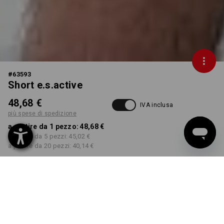
#
63593
Short e.s.active
48,68 €
IVA inclusa
più spese di spedizione
a partire da 1 pezzo:
48,68 €
a partire da 5 pezzi:
45,02 €
a partire da 20 pezzi:
40,14 €
Tempi di consegna ca. 3-5
giorni lavorativi
COLORE
TAGLIA
44
seleziona
seleziona