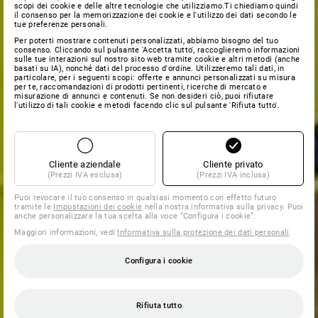
scopi dei cookie e delle altre tecnologie che utilizziamo.Ti chiediamo quindi
il consenso per la memorizzazione dei cookie e l'utilizzo dei dati secondo le
tue preferenze personali.
Per poterti mostrare contenuti personalizzati, abbiamo bisogno del tuo
consenso. Cliccando sul pulsante 'Accetta tutto', raccoglieremo informazioni
sulle tue interazioni sul nostro sito web tramite cookie e altri metodi (anche
basati su IA), nonché dati del processo d'ordine. Utilizzeremo tali dati, in
particolare, per i seguenti scopi: offerte e annunci personalizzati su misura
per te, raccomandazioni di prodotti pertinenti, ricerche di mercato e
misurazione di annunci e contenuti. Se non desideri ciò, puoi rifiutare
l'utilizzo di tali cookie e metodi facendo clic sul pulsante 'Rifiuta tutto'.
Cliente aziendale
Cliente privato
(Prezzi IVA esclusa)
(Prezzi IVA inclusa)
Puoi revocare il tuo consenso in qualsiasi momento con effetto futuro
tramite le
Impostazioni dei cookie
nella nostra informativa sulla privacy. Puoi
anche personalizzare la tua scelta alla voce “Configura i cookie”.
Maggiori informazioni, vedi
Informativa sulla protezione dei dati personali
.
Configura i cookie
Rifiuta tutto