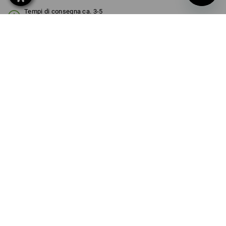
Tempi di consegna ca. 3-5
giorni lavorativi
COLORE
TAGLIA
S
seleziona
seleziona
nero / giallo acido
Sconto sulla quantità
a partire da 1 pezzo
a partire da 3 pezzi
Risparmio:
Risparmio:
0
%/
pezzo
5
%/
pezzi
pezzo