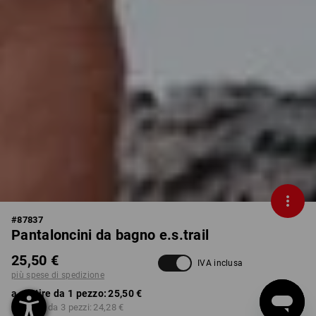
#
87837
Pantaloncini da bagno e.s.trail
25,50 €
IVA inclusa
più spese di spedizione
a partire da 1 pezzo:
25,50 €
a partire da 3 pezzi:
24,28 €