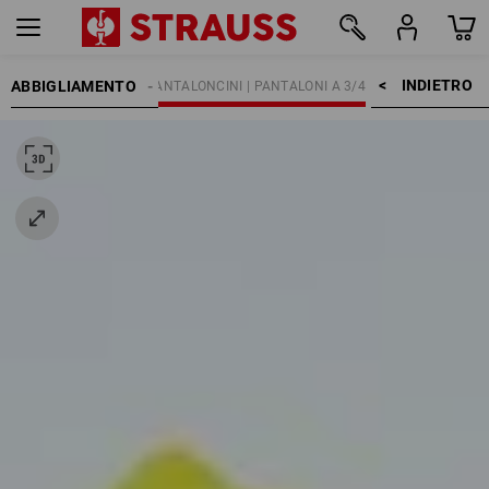
INDIETRO    >
ABBIGLIAMENTO
OMO
PANTALONI
PANTALONCINI | PANTALONI A 3/4