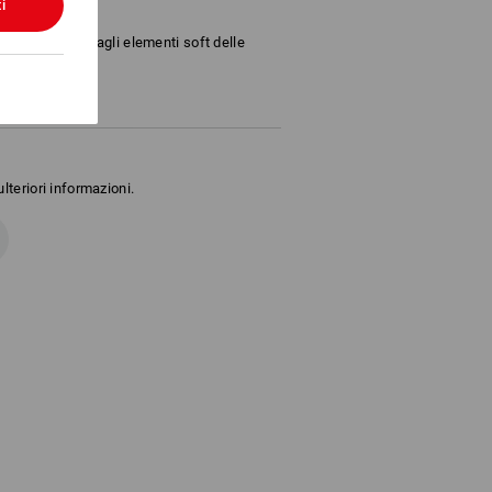
ia e continua
i
bido nasello e agli elementi soft delle
lteriori informazioni.