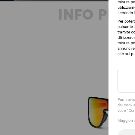
misura per
utilizziam
INFO PRO
secondo l
Per poter
pulsante '
tramite co
Utilizzere
misura per
annunci e 
clic sul pu
Puoi revo
dei cooki
voce “Con
Maggiori 