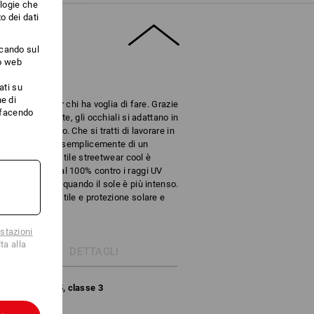
ologie che
o dei dati
ccando sul
to web
ati su
e di
ni perfetti per chi ha voglia di fare. Grazie
i facendo
 delle stanghette, gli occhiali si adattano in
ia lo scenario. Che si tratti di lavorare in
a sul sentiero o semplicemente di un
ti i giorni, lo stile streetwear cool è
la protezione al 100% contro i raggi UV
protetti anche quando il sole è più intenso.
 modo ideale stile e protezione solare e
nata.
stazioni
ta alla
DETTAGLI
:2013+A1:2015, classe 3