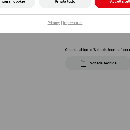
vestibilità ottimale e lente amp
figura i cookie
Rifiuta tutto
Accetta tutt
lenti colorate e a specchio
comfort piacevole grazie al mor
stanghette
Peso: ca. 34 g
Privacy
|
Impressum
Clicca sul tasto "Scheda tecnica" per u
Scheda tecnica