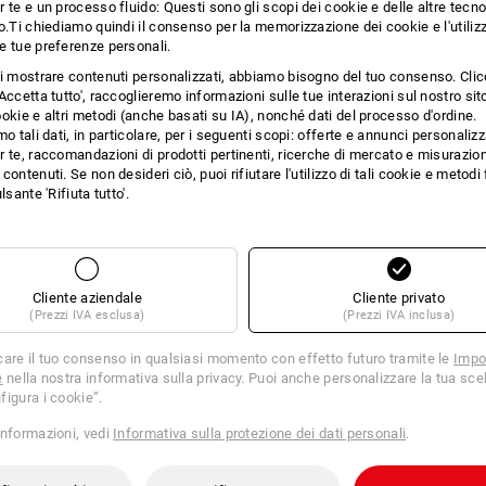
 te e un processo fluido: Questi sono gli scopi dei cookie e delle altre tecn
o.Ti chiediamo quindi il consenso per la memorizzazione dei cookie e l'utilizz
DOTTO
e tue preferenze personali.
ti mostrare contenuti personalizzati, abbiamo bisogno del tuo consenso. Cli
Accetta tutto', raccoglieremo informazioni sulle tue interazioni sul nostro si
okie e altri metodi (anche basati su IA), nonché dati del processo d'ordine.
Protezione solare con stile
mo tali dati, in particolare, per i seguenti scopi: offerte e annunci personalizz
 te, raccomandazioni di prodotti pertinenti, ricerche di mercato e misurazion
Gli occhiali da sole Race sono i compag
contenuti. Se non desideri ciò, puoi rifiutare l'utilizzo di tali cookie e metod
al nasello morbido e agli elementi soft
lsante 'Rifiuta tutto'.
modo sicuro e confortevole, qualunque s
pieno sole, di avere una visione chiar
accessorio di tendenza da indossare tut
sempre e comunque perfetto. Grazie al
(UV400), gli occhi sono perfettamente 
Cliente aziendale
Cliente privato
Gli occhiali da sole Race combinano in
(Prezzi IVA esclusa)
(Prezzi IVA inclusa)
sono un vero highlight per tutta la gior
care il tuo consenso in qualsiasi momento con effetto futuro tramite le
Impo
e
nella nostra informativa sulla privacy. Puoi anche personalizzare la tua scel
DESCRIZIONE
figura i cookie”.
informazioni, vedi
Informativa sulla protezione dei dati personali
.
ai sensi di
DIN EN ISO 12312-1
protezione UV al 100% (UV400)