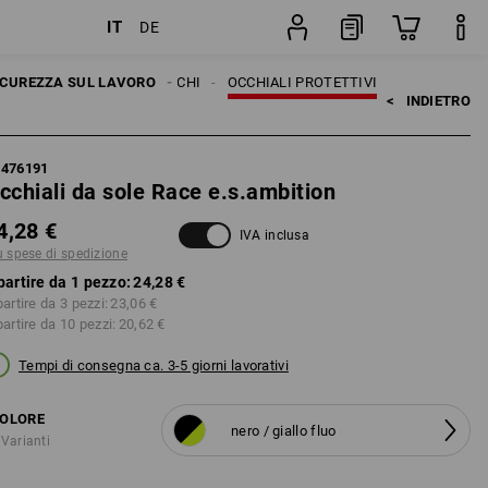
IT
DE
pezzo
ICUREZZA SUL LAVORO
PROTEZIONE OCCHI
OCCHIALI PROTETTIVI
<   
INDIETRO
7476191
cchiali da sole Race e.s.ambition
4,28 €
IVA inclusa
ù spese di spedizione
partire da 1 pezzo:
24,28 €
partire da 3 pezzi:
23,06 €
partire da 10 pezzi:
20,62 €
Tempi di consegna ca. 3-5 giorni lavorativi
OLORE
nero / giallo fluo
 Varianti