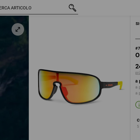
IVA inclusa
24,28 €
nero / giallo fluo
più spese di spedizione
S
#
O
2
pi
a 
a 
a 
C
5