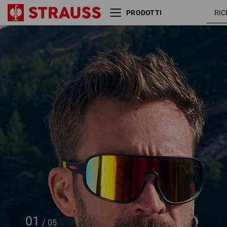
PRODOTTI
Occhiali da sole Race
e.s.ambition
01
/
05