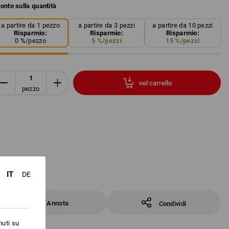
onto sulla quantità
a partire da 1 pezzo
a partire da 3 pezzi
a partire da 10 pezzi
Risparmio:
Risparmio:
Risparmio:
0
%/
pezzo
5
%/
pezzi
15
%/
pezzi
nel carrello
pezzo
IT
DE
Annota
Condividi
nuti su