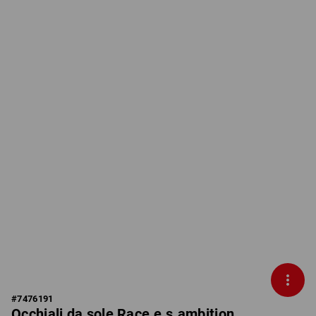
#
7476191
Occhiali da sole Race e.s.ambition