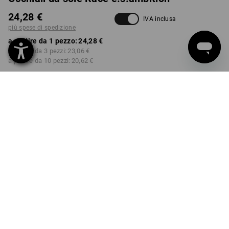
24,28 €
IVA inclusa
più spese di spedizione
a partire da 1 pezzo:
24,28 €
a partire da 3 pezzi:
23,06 €
a partire da 10 pezzi:
20,62 €
Tempi di consegna ca. 3-5
giorni lavorativi
COLORE
seleziona
nero / giallo fluo
Sconto sulla quantità
a partire da 1 pezzo
a partire da 3 pezzi
a partire da 10 pezzi
Risparmio:
Risparmio:
Risparmio:
0
%/
pezzo
5
%/
pezzi
15
%/
pezzi