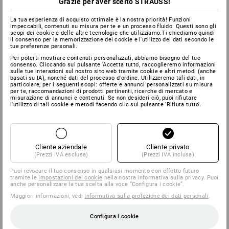
Grazie per aver scelto STRAUSS!
La tua esperienza di acquisto ottimale è la nostra priorità! Funzioni
impeccabili, contenuti su misura per te e un processo fluido: Questi sono gli
scopi dei cookie e delle altre tecnologie che utilizziamo.Ti chiediamo quindi
il consenso per la memorizzazione dei cookie e l'utilizzo dei dati secondo le
tue preferenze personali.
Per poterti mostrare contenuti personalizzati, abbiamo bisogno del tuo
consenso. Cliccando sul pulsante 'Accetta tutto', raccoglieremo informazioni
sulle tue interazioni sul nostro sito web tramite cookie e altri metodi (anche
basati su IA), nonché dati del processo d'ordine. Utilizzeremo tali dati, in
particolare, per i seguenti scopi: offerte e annunci personalizzati su misura
per te, raccomandazioni di prodotti pertinenti, ricerche di mercato e
misurazione di annunci e contenuti. Se non desideri ciò, puoi rifiutare
l'utilizzo di tali cookie e metodi facendo clic sul pulsante 'Rifiuta tutto'.
Cliente aziendale
Cliente privato
(Prezzi IVA esclusa)
(Prezzi IVA inclusa)
Puoi revocare il tuo consenso in qualsiasi momento con effetto futuro
tramite le
Impostazioni dei cookie
nella nostra informativa sulla privacy. Puoi
anche personalizzare la tua scelta alla voce “Configura i cookie”.
Maggiori informazioni, vedi
Informativa sulla protezione dei dati personali
.
Configura i cookie