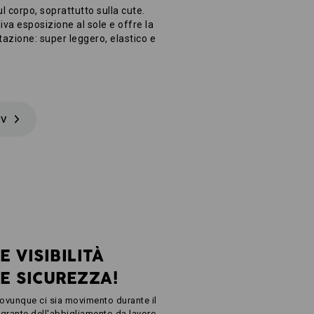
l corpo, soprattutto sulla cute.
va esposizione al sole e offre la
tazione: super leggero, elastico e
UV
 VISIBILITÀ
E SICUREZZA!
l: ovunque ci sia movimento durante il
tegrante dell'abbigliamento da lavoro.