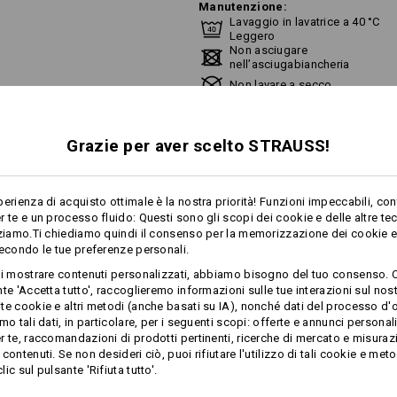
Manutenzione:
Lavaggio in lavatrice a 40 °C
Leggero
Non asciugare
nell’asciugabiancheria
Non lavare a secco
Grazie per aver scelto STRAUSS!
Clicca sul tasto "Scheda tecnica" per 
perienza di acquisto ottimale è la nostra priorità! Funzioni impeccabili, con
r te e un processo fluido: Questi sono gli scopi dei cookie e delle altre te
Scheda tecnica
zziamo.Ti chiediamo quindi il consenso per la memorizzazione dei cookie e 
secondo le tue preferenze personali.
ti mostrare contenuti personalizzati, abbiamo bisogno del tuo consenso. 
di più
Personalizzazione:
te 'Accetta tutto', raccoglieremo informazioni sulle tue interazioni sul nost
te cookie e altri metodi (anche basati su IA), nonché dati del processo d'o
mo tali dati, in particolare, per i seguenti scopi: offerte e annunci personal
Progetta tu
PLEMENTARI
r te, raccomandazioni di prodotti pertinenti, ricerche di mercato e misuraz
contenuti. Se non desideri ciò, puoi rifiutare l'utilizzo di tali cookie e meto
ic sul pulsante 'Rifiuta tutto'.