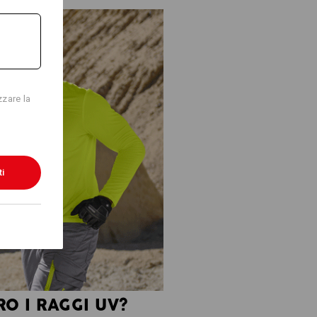
zzare la
ti
O I RAGGI UV?