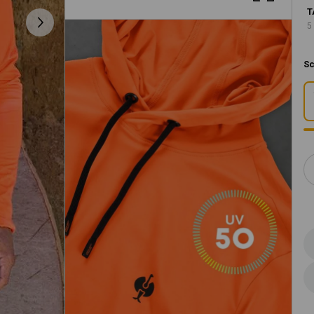
T
5
Sc