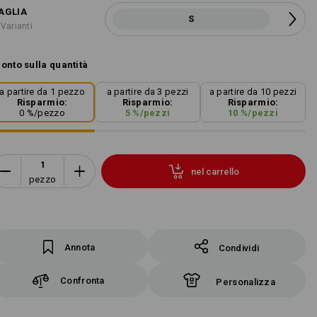
AGLIA
S
 Varianti
onto sulla quantità
a partire da 1 pezzo
a partire da 3 pezzi
a partire da 10 pezzi
Risparmio:
Risparmio:
Risparmio:
0
%/
pezzo
5
%/
pezzi
10
%/
pezzi
nel carrello
pezzo
Annota
Condividi
Confronta
Personalizza