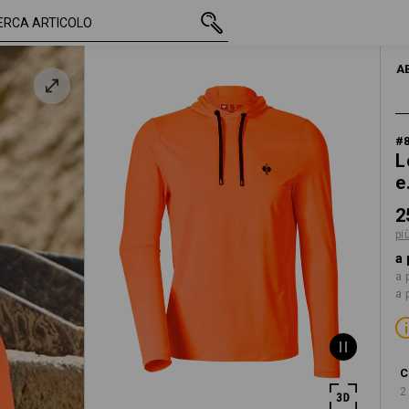
IVA inclusa
25,50 €
S
più spese di spedi
UOMO
MAGLIE | 
A
#
L
e
2
pi
a 
a 
a 
C
2