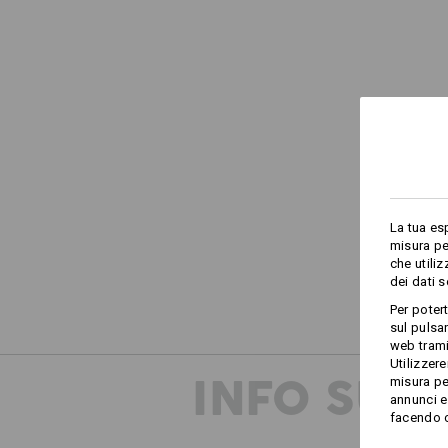
La tua es
misura pe
che utili
dei dati 
Per poter
sul pulsan
web trami
Utilizzere
INFO SUP
misura pe
annunci e 
facendo cl