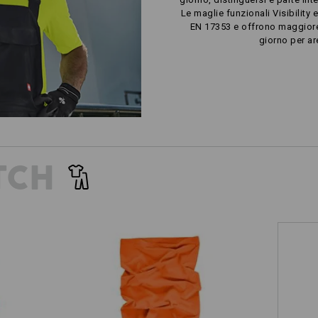
Le maglie funzionali Visibility 
EN 17353 e offrono maggiore v
giorno per ar
TCH
trail
Foulard multifunzione UV e.s.trail