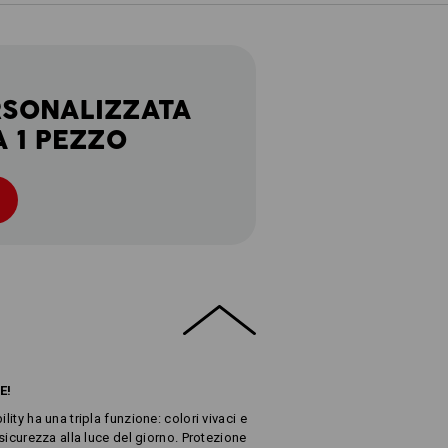
RSONALIZZATA
A 1 PEZZO
E!
lity ha una tripla funzione: colori vivaci e
 sicurezza alla luce del giorno. Protezione