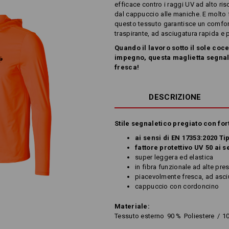
efficace contro i raggi UV ad alto ris
dal cappuccio alle maniche. E molto f
questo tessuto garantisce un comfor
traspirante, ad asciugatura rapida e 
Quando il lavoro sotto il sole coc
impegno, questa maglietta segnal
fresca!
DESCRIZIONE
Stile segnaletico pregiato con fo
ai sensi di EN 17353:2020 Ti
fattore protettivo UV 50 ai 
super leggera ed elastica
in fibra funzionale ad alte pre
piacevolmente fresca, ad asciu
cappuccio con cordoncino
Materiale:
Tessuto esterno
90
%
Poliestere
/
1