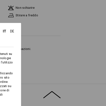
Non schiarire
Stirare a freddo
IT
DE
ulteriori informazioni.
tenuti su
cnologie
l'utilizzo
Cliccando
ro sito
rdine.
izzati su
Logoservice
ione di
di