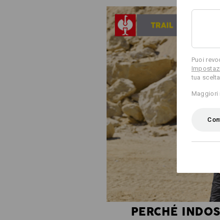
Puoi revo
Impostazi
tua scelta
Maggiori 
Conf
PERCHÉ INDOS