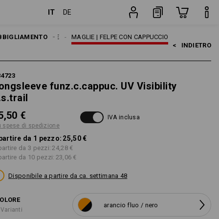
IT
DE
zione
pezzo
PULLOVER | CAMICIE
BBIGLIAMENTO
MAGLIE | FELPE CON CAPPUCCIO
<   
INDIETRO
84723
ongsleeve funz.c.cappuc. UV Visibility
.s.trail
5,50 €
IVA inclusa
ù spese di spedizione
partire da 1 pezzo:
25,50 €
partire da 3 pezzi:
24,28 €
partire da 10 pezzi:
23,06 €
Disponibile a partire da ca. settimana 48
OLORE
arancio fluo / nero
 Varianti