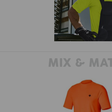
MIX & MA
T-shirt funzionale Visibility UV e.s.