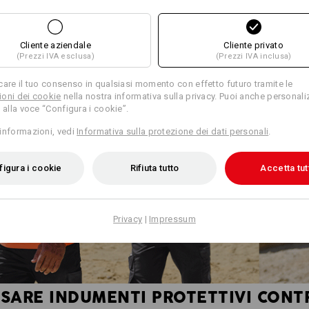
Cliente aziendale
Cliente privato
(Prezzi IVA esclusa)
(Prezzi IVA inclusa)
care il tuo consenso in qualsiasi momento con effetto futuro tramite le
oni dei cookie
nella nostra informativa sulla privacy. Puoi anche personali
 alla voce “Configura i cookie”.
informazioni, vedi
Informativa sulla protezione dei dati personali
.
igura i cookie
Rifiuta tutto
Accetta tut
Privacy
|
Impressum
SARE INDUMENTI PROTETTIVI CONTR