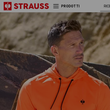
PRODOTTI
Longsleeve funz.c.cappuc.
arancio
UV Visibility e.s.trail
fluo /
nero