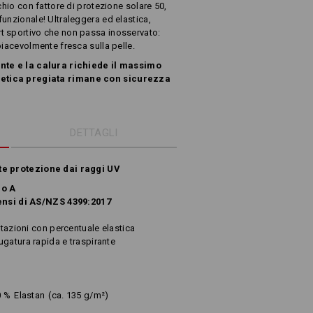
chio con fattore di protezione solare 50,
unzionale! Ultraleggera ed elastica,
t sportivo che non passa inosservato:
piacevolmente fresca sulla pelle.
ente e la calura richiede il massimo
etica pregiata rimane con sicurezza
DETTAGLI
rte protezione dai raggi UV
po A
sensi di AS/NZS 4399:2017
stazioni con percentuale elastica
gatura rapida e traspirante
0
%
Elastan
(ca. 135 g/m²)