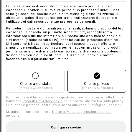
La tua esperienza di acquisto ottimale è la nostra priorità! Funzioni
impeccabili, contenuti su misura per te e un processo fluido: Questi
sono gli scopi dei cookie e delle altre tecnologie che utilizziamo.Ti
chiediamo quindi il consenso per la memorizzazione dei cookie e
l'utilizzo dei dati secondo le tue preferenze personali.
Per poterti mostrare contenuti personalizzati, abbiamo bisogno del tuo
consenso. Cliccando sul pulsante 'Accetta tutto', raccoglieremo
informazioni sulle tue interazioni sul nostro sito web tramite cookie e
altri metodi (anche basati su IA), nonché dati del processo d'ordine.
Utilizzeremo tali dati, in particolare, per i seguenti scopi: offerte e
annunci personalizzati su misura per te, raccomandazioni di prodotti
pertinenti, ricerche di mercato e misurazione di annunci e contenuti.
Se non desideri ciò, puoi rifiutare l'utilizzo di tali cookie e metodi
facendo clic sul pulsante 'Rifiuta tutto'.
Cliente aziendale
Cliente privato
(Prezzi IVA esclusa)
(Prezzi IVA inclusa)
Puoi revocare il tuo consenso in qualsiasi momento con effetto futuro
tramite le
Impostazioni dei cookie
nella nostra informativa sulla privacy.
Puoi anche personalizzare la tua scelta alla voce “Configura i cookie”.
Maggiori informazioni, vedi
Informativa sulla protezione dei dati
personali
.
Configura i cookie