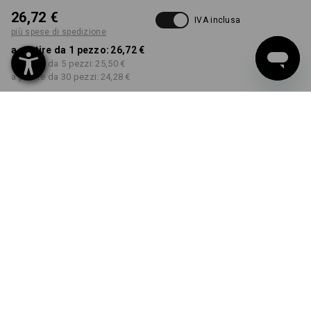
26,72 €
IVA inclusa
più spese di spedizione
a partire da 1 pezzo:
26,72 €
a partire da 5 pezzi:
25,50 €
a partire da 30 pezzi:
24,28 €
Tempi di consegna ca. 3-5
giorni lavorativi
COLORE
TAGLIA
XS
seleziona
seleziona
grigio sfumato
Sconto sulla quantità
a partire da 1 pezzo
a partire da 5 pezzi
a partire da 30 pezzi
Risparmio:
Risparmio:
Risparmio:
0
%/
pezzo
5
%/
pezzi
9
%/
pezzi