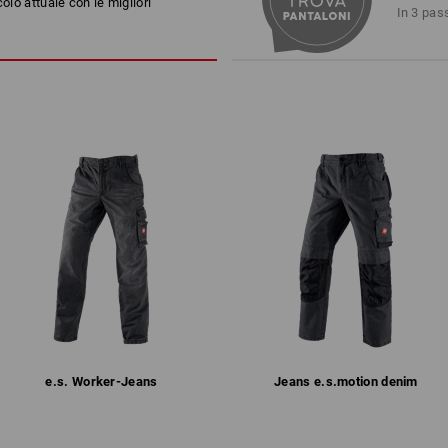
colo attuale con le migliori
direttamente sui pantaloni è
Lavaggio in lavatrice a 40 ℃
In 3 pas
sicurezza, ma sempre a por
Asciugare nell’asciugabiancher
in modo delicato
Lavaggio chimico consentito c
percloroetilene
Al momento della scelta della misura
Il puro cotone può restingersi del 3-5
!!! Articolo stagionale !!! Fornitura f
di più
Personalizzazione:
1
/
2
Logoservice
e.s. Worker-Jeans
Jeans e.s.​motion denim