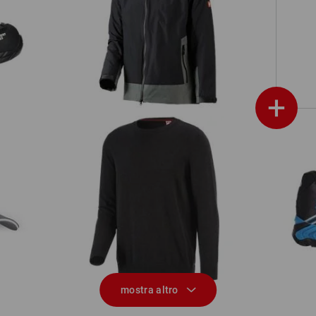
e.s. giacca funzionale 3 in 1, uomo
+
e.s. pullover in maglia, a collo rotondo
mostra altro