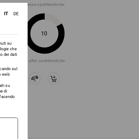
Stesse caratteristiche:
IT
DE
10
nuti su
ologie che
o dei dati
+2 altre caratteristiche
ccando sul
to web
ati su
e di
i facendo