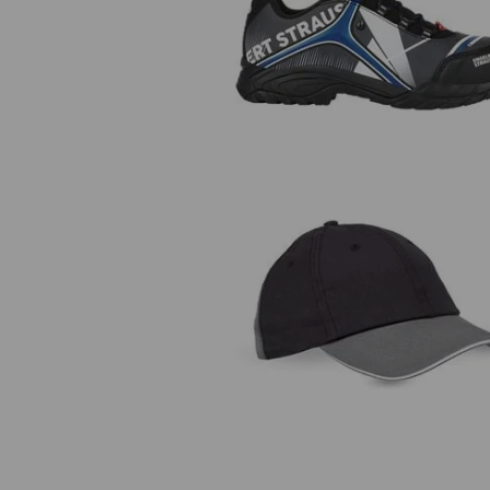
e.s. S3 scarpe basse
antinfortunistiche Turais
e.s. cappellino color