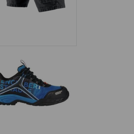
e.s. S1 scarpe basse
antinfortunistiche Merak