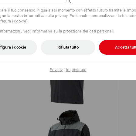
TCH
care il tuo consenso in qualsiasi momento con effetto futuro tramite le
Impo
e
nella nostra informativa sulla privacy. Puoi anche personalizzare la tua scel
figura i cookie”.
informazioni, vedi
Informativa sulla protezione dei dati personali
.
figura i cookie
Rifiuta tutto
Accetta tutt
e.s. t-shirt cotton slub V-Neck
Privacy
|
Impressum