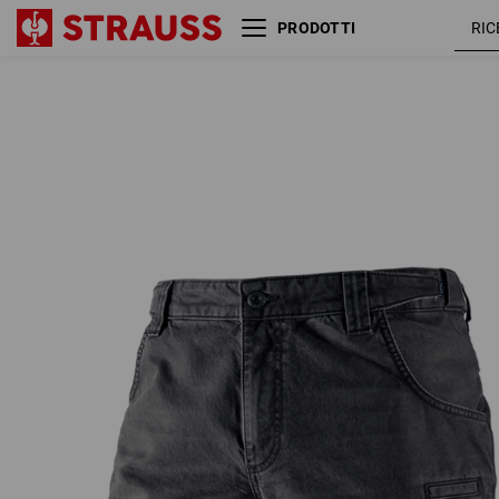
PRODOTTI
e.s. Worker-Jeans-Short
grafite