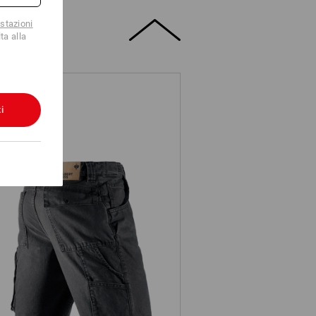
stazioni
ta alla
i
e.s. Worker-Jeans-Short