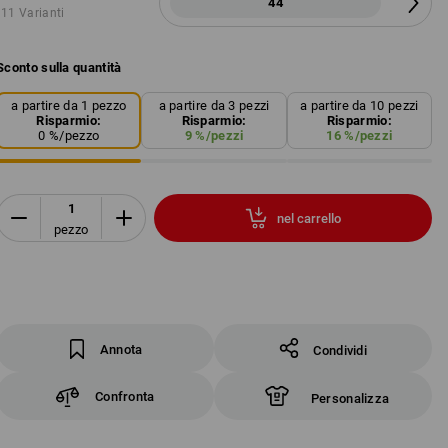
44
11 Varianti
Sconto sulla quantità
a partire da 1 pezzo
a partire da 3 pezzi
a partire da 10 pezzi
Risparmio:
Risparmio:
Risparmio:
0
%/
pezzo
9
%/
pezzi
16
%/
pezzi
nel carrello
pezzo
Annota
Condividi
Confronta
Personalizza