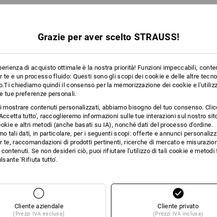
Stesse caratteristiche:
Stesse caratteristiche:
Grazie per aver scelto STRAUSS!
11
10
erienza di acquisto ottimale è la nostra priorità! Funzioni impeccabili, conte
 te e un processo fluido: Questi sono gli scopi dei cookie e delle altre tecn
o.Ti chiediamo quindi il consenso per la memorizzazione dei cookie e l'utilizz
e tue preferenze personali.
+5 altre caratteristiche
ti mostrare contenuti personalizzati, abbiamo bisogno del tuo consenso. Cli
Accetta tutto', raccoglieremo informazioni sulle tue interazioni sul nostro si
okie e altri metodi (anche basati su IA), nonché dati del processo d'ordine.
mo tali dati, in particolare, per i seguenti scopi: offerte e annunci personalizz
 te, raccomandazioni di prodotti pertinenti, ricerche di mercato e misurazion
contenuti. Se non desideri ciò, puoi rifiutare l'utilizzo di tali cookie e metod
lsante 'Rifiuta tutto'.
Confronta tutti i dettagli
Cliente aziendale
Cliente privato
(Prezzi IVA esclusa)
(Prezzi IVA inclusa)