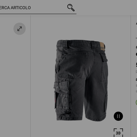
IVA inclusa
54,78 €
44
più spese di spedizione