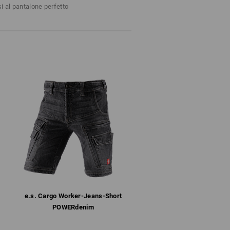
 un vero must. Riposto in tutta
Non schiarire
si al pantalone perfetto
tata di mano: così deve essere.
ia
Stirare a freddo
on
 tenere presente:
%.
ino ad esaurimento scorte!
e.s. Cargo Worker-Jeans-Short
POWERdenim