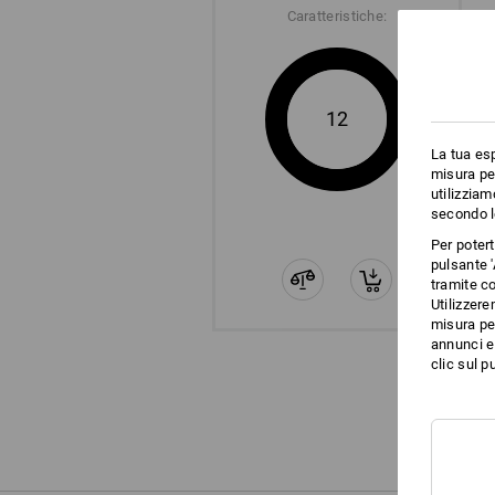
Caratteristiche:
12
La tua esp
misura per
utilizziam
secondo l
Per poter
pulsante '
tramite co
Utilizzere
misura per
annunci e 
clic sul pu