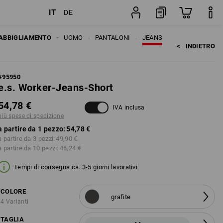
IT
DE
pezzo
ABBIGLIAMENTO
UOMO
PANTALONI
JEANS
<   
INDIETRO
#
95950
e.s. Worker-Jeans-Short
54,78 €
IVA inclusa
più spese di spedizione
a partire da 1 pezzo:
54,78 €
a partire da 3 pezzi:
49,90 €
a partire da 10 pezzi:
46,24 €
Tempi di consegna ca. 3-5 giorni lavorativi
COLORE
grafite
4 Varianti
TAGLIA