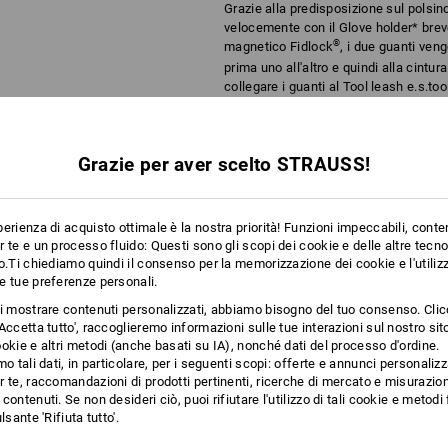
Grazie alla predisposizione sul polsin
velocemente con il Glove holder* brev
®
magnetico Fidlock
, i due guanti ven
prima uno all'altro e quindi alla cintur
collegare i guanti al Tool leash e.s.to
fissati tramite il Tool leash al guanto
quando si eseguono lavori in altezza.
di più
In combinazione con il Glove holder* 
Grazie per aver scelto STRAUSS!
magnetiche che possono nuocere alle 
altri impianti medici.
PLEMENTARI
* non in dotazione
erienza di acquisto ottimale è la nostra priorità! Funzioni impeccabili, conte
 te e un processo fluido: Questi sono gli scopi dei cookie e delle altre tecn
Materiale:
o.Ti chiediamo quindi il consenso per la memorizzazione dei cookie e l'utilizz
Palmo
100
%
Pelle
e tue preferenze personali.
Dorso della mano
94
%
Poliammide
/
ti mostrare contenuti personalizzati, abbiamo bisogno del tuo consenso. Cli
Contiene parti non tessili di origine a
Accetta tutto', raccoglieremo informazioni sulle tue interazioni sul nostro si
okie e altri metodi (anche basati su IA), nonché dati del processo d'ordine.
Manutenzione:
mo tali dati, in particolare, per i seguenti scopi: offerte e annunci personalizz
Questo prodotto contiene elementi magnetici che p
Non lavare
 te, raccomandazioni di prodotti pertinenti, ricerche di mercato e misurazion
pacemaker cardiaci, defibrillatori cardiaci o altri i
contenuti. Se non desideri ciò, puoi rifiutare l'utilizzo di tali cookie e metod
Non asciugare
lsante 'Rifiuta tutto'.
nell’asciugabiancheria
Non lavare a secco