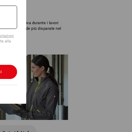
ezione aggiuntiva durante i lavori
nati per le sfide più disparate nel
lteriori informazioni.
stazioni
ta alla
i