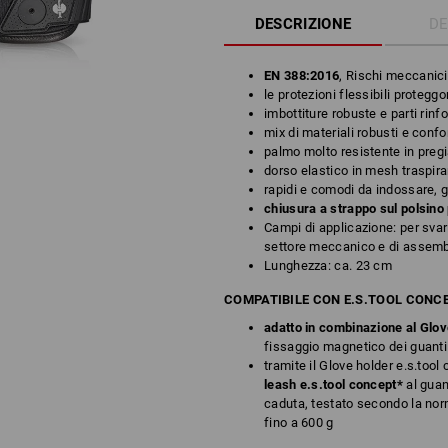
DESCRIZIONE
DE
EN 388:2016
, Rischi meccanic
le protezioni flessibili protegg
imbottiture robuste e parti rin
mix di materiali robusti e confo
palmo molto resistente in pregi
dorso elastico in mesh traspir
rapidi e comodi da indossare, gr
chiusura a strappo sul polsino p
Campi di applicazione: per svari
settore meccanico e di assem
Lunghezza: ca. 23 cm
COMPATIBILE CON E.S.TOOL CONC
adatto in combinazione al Glov
fissaggio magnetico dei guanti 
tramite il Glove holder e.s.tool
leash e.s.tool concept*
al guan
caduta, testato secondo la no
fino a 600 g