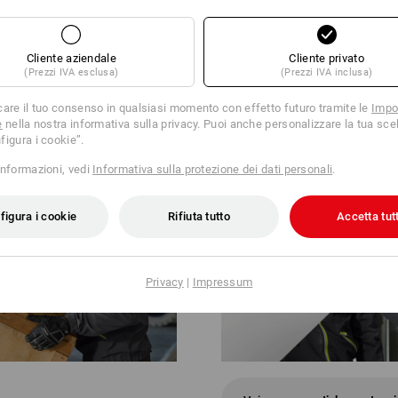
R TUTTO
Cliente aziendale
Cliente privato
bili in due versioni: con robusti elementi protettivi sul dorso per una prot
(Prezzi IVA esclusa)
(Prezzi IVA inclusa)
era con particolare libertà di movimento. Due modelli perfettamente coordi
Clicca sul tasto "Scheda tecnica" per u
care il tuo consenso in qualsiasi momento con effetto futuro tramite le
Impo
e
nella nostra informativa sulla privacy. Puoi anche personalizzare la tua scel
Scheda tecnica
figura i cookie”.
informazioni, vedi
Informativa sulla protezione dei dati personali
.
figura i cookie
Rifiuta tutto
Accetta tutt
Privacy
|
Impressum