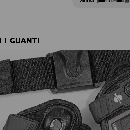
Vai a
e.s. guanti da montaggio
 I GUANTI