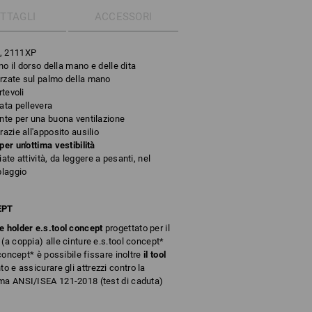
TTAGLI
ACCESSORI
i, 2111XP
ono il dorso della mano e delle dita
forzate sul palmo della mano
rtevoli
ata pellevera
ante per una buona ventilazione
azie all'apposito ausilio
er un'ottima vestibilità
ate attività, da leggere a pesanti, nel
blaggio
EPT
e holder e.s.tool concept
progettato per il
(a coppia) alle cinture e.s.tool concept*
 concept* è possibile fissare inoltre
il tool
to e assicurare gli attrezzi contro la
rma ANSI/ISEA 121-2018 (test di caduta)