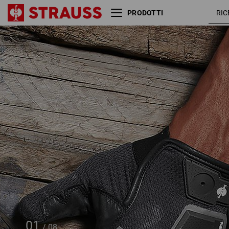
PRODOTTI
e.s. Guanti da montaggio
ner
Protect
01
/
08