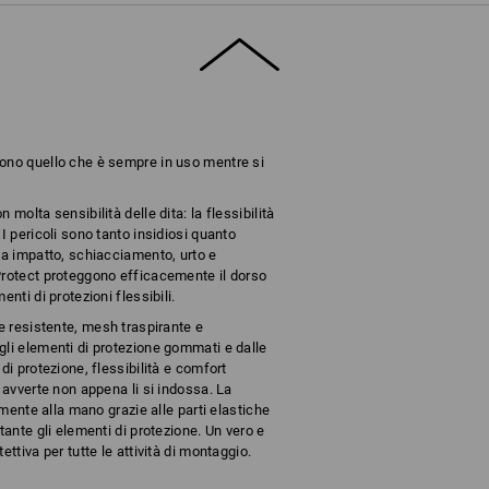
ono quello che è sempre in uso mentre si
molta sensibilità delle dita: la flessibilità
I pericoli sono tanto insidiosi quanto
da impatto, schiacciamento, urto e
Protect proteggono efficacemente il dorso
nti di protezioni flessibili.
le resistente, mesh traspirante e
gli elementi di protezione gommati e dalle
di protezione, flessibilità e comfort
i avverte non appena li si indossa. La
tamente alla mano grazie alle parti elastiche
tante gli elementi di protezione. Un vero e
ettiva per tutte le attività di montaggio.