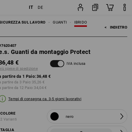
IT
DE
e
Paio
SICUREZZA SUL LAVORO
GUANTI
IBRIDO
<   
INDIETRO
#
7620407
e.s. Guanti da montaggio Protect
36,48 €
IVA inclusa
più spese di spedizione
a partire da 1 Paio:
36,48 €
a partire da 3 Paio:
35,26 €
a partire da 12 Paio:
34,04 €
Tempi di consegna ca. 3-5 giorni lavorativi
COLORE
nero
2 Varianti
TAGLIA