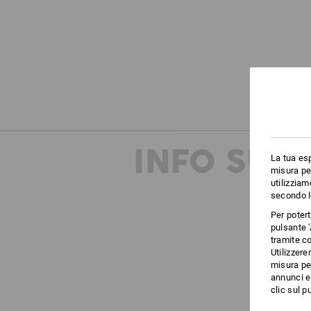
INFO SUP
La tua esp
misura per
utilizziam
secondo l
Per poter
pulsante '
tramite co
Utilizzere
misura per
annunci e 
clic sul pu