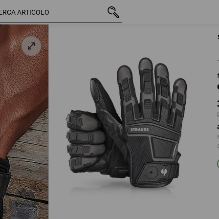
IVA inclusa
36,48 €
7
o
più spese di spedizion