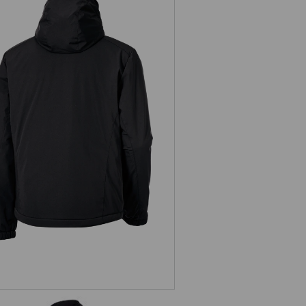
Giacca invernale e.s.trail