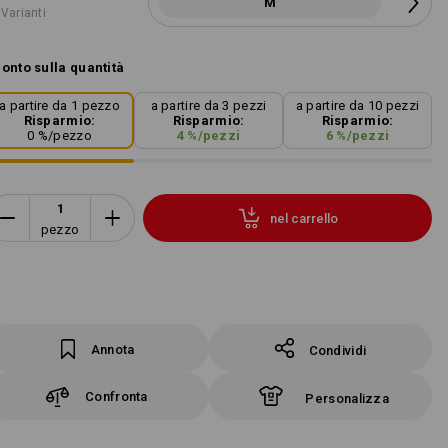
M
 Varianti
onto sulla quantità
a partire da 1 pezzo
a partire da 3 pezzi
a partire da 10 pezzi
Risparmio:
Risparmio:
Risparmio:
0
%/
pezzo
4
%/
pezzi
6
%/
pezzi
nel carrello
pezzo
Annota
Condividi
Confronta
Personalizza