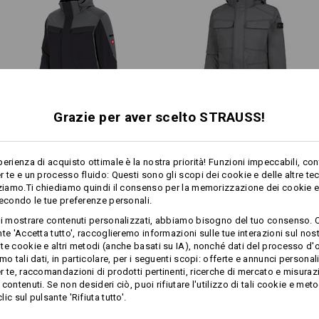
sinistra
cappuccio di volume e dimensi
orlo delle maniche con arriccia
regolabile
Materiale:
Tessuto esterno
93
%
Poliammide
/
1. Imbottitura
100
%
Poliestere
Grazie per aver scelto STRAUSS!
2. Imbottitura
1
90
%
Poliestere
/
10
%
/
4
Ovatta
100
%
Poliestere
Giacca funzionale invernale
Giacca Softshell­ invernale
Manutenzione:
e.s.​dynashield
e.s.​roughtough
perienza di acquisto ottimale è la nostra priorità! Funzioni impeccabili, con
r te e un processo fluido: Questi sono gli scopi dei cookie e delle altre te
Lavaggio in lavatrice a 40 ℃
zziamo.Ti chiediamo quindi il consenso per la memorizzazione dei cookie e 
Non asciugare
secondo le tue preferenze personali.
Stesse caratteristiche:
nell’asciugabiancheria
Stesse caratteristiche:
Non lavare a secco
ti mostrare contenuti personalizzati, abbiamo bisogno del tuo consenso. 
te 'Accetta tutto', raccoglieremo informazioni sulle tue interazioni sul nost
di più
te cookie e altri metodi (anche basati su IA), nonché dati del processo d'o
mo tali dati, in particolare, per i seguenti scopi: offerte e annunci personal
19
19
r te, raccomandazioni di prodotti pertinenti, ricerche di mercato e misuraz
contenuti. Se non desideri ciò, puoi rifiutare l'utilizzo di tali cookie e meto
ic sul pulsante 'Rifiuta tutto'.
Strato termico