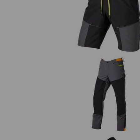
Trekking Swim Short e.s.trail
Pantaloni funzionali ibrida e.s.tr