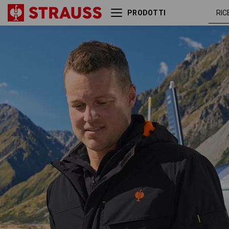
PRODOTTI
Giacca invernale
nero / antracite
e.s.trail
/ arancio fluo /
giallo fluo