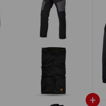
Pantaloni funzionali zip-off e.s.trail
ail
Foulard multifunzione UV e.s.trail
+