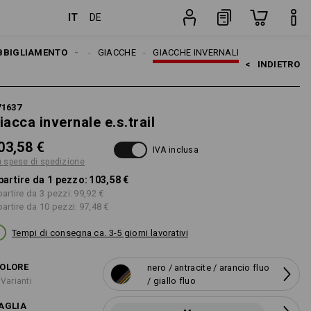
IT
DE
dizione
pezzo
BBIGLIAMENTO
UOMO
GIACCHE
GIACCHE INVERNALI
<   
INDIETRO
71637
iacca invernale e.s.trail
03,58 €
IVA inclusa
ù spese di spedizione
partire da 1 pezzo:
103,58 €
partire da 3 pezzi:
99,92 €
partire da 10 pezzi:
97,48 €
Tempi di consegna ca. 3-5 giorni lavorativi
OLORE
nero / antracite / arancio fluo
/ giallo fluo
 Varianti
AGLIA