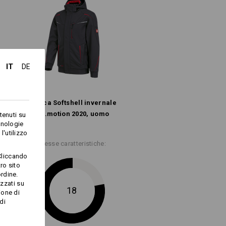
oni regolabili, staccabile mediante zip
tura parziale elasticizzata, polsino
7
%
Elastan
(ca. 126 g/m²)
IT
DE
Elastan
Giacca Softshell­ invernale
e.s.​motion 2020, uomo
tenuti su
cnologie
Non schiarire
l'utilizzo
Stirare a freddo
Stesse caratteristiche:
Cliccando
ro sito
tutti i prodotti e.s.trail
rdine.
izzati su
18
ione di
di