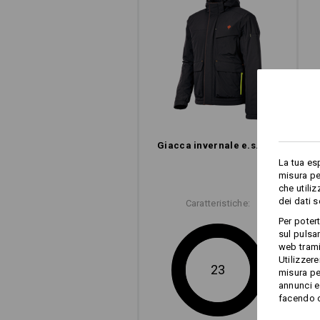
Giacca invernale e.s.​trail
La tua es
misura pe
che utili
dei dati 
Caratteristiche:
Per poter
sul pulsan
web trami
Utilizzere
23
misura pe
annunci e 
facendo cl