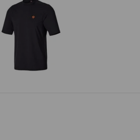
T-shirt funzionale UV e.s.trail