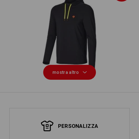
Longsleeve funzionale con cappuccio
l
UV e.s.trail
mostra altro
PERSONALIZZA