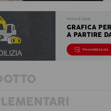
Veloce & facile
GRAFICA PE
A PARTIRE D
Personalizza ora
DOTTO
PLEMENTARI
CALDA, MORBIDA E LEGGERA
Protezione contro il freddo, con comf
Anche in inverno la collezione spo