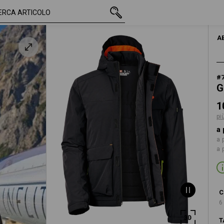
IVA inclusa
103,58 €
M
più spese di spe
A
#
G
1
pi
a 
a 
a 
C
6
T