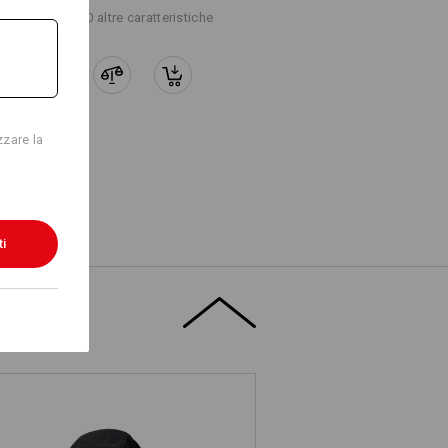
+10 altre caratteristiche
Logoservice
zzare la
ti