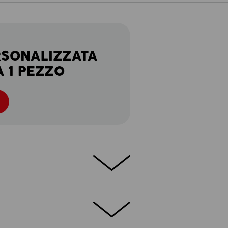
RSONALIZZATA
A 1 PEZZO
ort extra
rtiva e.s.trail si adatta al mondo del