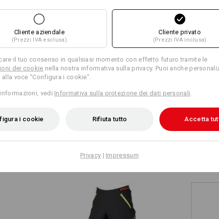
+11 altre caratteristiche
+10 altre caratteristiche
Personalizzazione:
Cliente aziendale
Cliente privato
(Prezzi IVA esclusa)
(Prezzi IVA inclusa)
Progetta tu
care il tuo consenso in qualsiasi momento con effetto futuro tramite le
oni dei cookie
nella nostra informativa sulla privacy. Puoi anche personali
 alla voce “Configura i cookie”.
Confronta tutti i dettagli
informazioni, vedi
Informativa sulla protezione dei dati personali
.
igura i cookie
Rifiuta tutto
Accetta tut
TCH
Privacy
|
Impressum