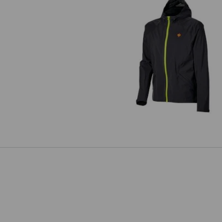
Windbreaker light-pack e.s.trai