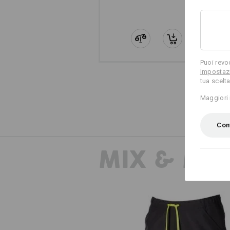
Puoi revo
Impostazi
tua scelta
Maggiori 
Conf
MIX & MA