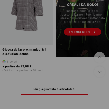
CREALI DA SOLO!
Bastano pochi clic per
personalizzare il tuo ricamo -
ideale per workwear sottoposto
a particolari sollecitazioni
progetta tu ora
Giacca da lavoro, manica 3/4
e.s.fusion, donna
5
colori
a partire da
73,08 €
(IVA incl.) a partire da 10 pezzi
Hai già guardato 9 articoli di 9.