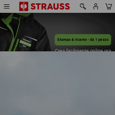
9
Stampa & ricamo - da 1 pezzo
Crea facilmente online ora
scopri di più