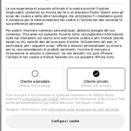
La tua esperienza di acquisto ottimale è la nostra priorità! Funzioni
impeccabili, contenuti su misura per te e un processo fluido: Questi sono gli
scopi dei cookie e delle altre tecnologie che utilizziamo.Ti chiediamo quindi
il consenso per la memorizzazione dei cookie e l'utilizzo dei dati secondo le
tue preferenze personali.
Per poterti mostrare contenuti personalizzati, abbiamo bisogno del tuo
consenso. Cliccando sul pulsante 'Accetta tutto', raccoglieremo informazioni
sulle tue interazioni sul nostro sito web tramite cookie e altri metodi (anche
basati su IA), nonché dati del processo d'ordine. Utilizzeremo tali dati, in
particolare, per i seguenti scopi: offerte e annunci personalizzati su misura
per te, raccomandazioni di prodotti pertinenti, ricerche di mercato e
SALDI -47%
misurazione di annunci e contenuti. Se non desideri ciò, puoi rifiutare
l'utilizzo di tali cookie e metodi facendo clic sul pulsante 'Rifiuta tutto'.
Giacca da lavoro a manica
Giacca funzionale e.s.avida,
lunga e.s.fusion, donna
donna
Cliente aziendale
Cliente privato
3
colori
5
colori
(Prezzi IVA esclusa)
(Prezzi IVA inclusa)
a partire da
a partire da
a partire da
60,88 €
91,38 €
47,57 €
(IVA incl.) a partire da 10 pezzi
Puoi revocare il tuo consenso in qualsiasi momento con effetto futuro
(IVA incl.)
tramite le
Impostazioni dei cookie
nella nostra informativa sulla privacy. Puoi
anche personalizzare la tua scelta alla voce “Configura i cookie”.
Maggiori informazioni, vedi
Informativa sulla protezione dei dati personali
.
Configura i cookie