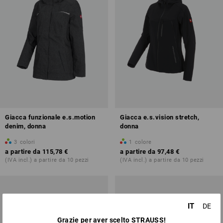
Giacca funzionale e.s.motion
Giacca e.s.vision stretch,
denim, donna
donna
3
colori
1
colore
a partire da
115,78 €
a partire da
97,48 €
(IVA incl.) a partire da 10 pezzi
(IVA incl.) a partire da 10 pezzi
IT
DE
Grazie per aver scelto STRAUSS!