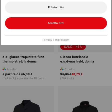
Rifiuta tutto
Accetta tutti
Privacy
|
Impressum
SALDI -46%
e.s. giacca trapuntata funz.
Giacca funzionale
thermo stretch, donna
e.s.dynashield, donna
6
colori
3
colori
a partire da
66,98 €
91,38 €
48,79 €
(IVA incl.) a partire da 10 pezzi
(IVA incl.)