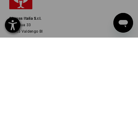
Strauss Italia S.r.l.
Via Adua 33
13855 Valdengo BI
Tel
0471 1430 121
Fax
0471 1430 125
Mail
info-it@strauss.com
ISCRIZIONE ALLA NEWSLETTER