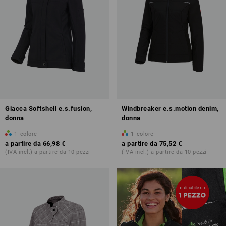
Giacca Softshell e.s.fusion,
Windbreaker e.s.motion denim,
donna
donna
1
colore
1
colore
a partire da
66,98 €
a partire da
75,52 €
(IVA incl.) a partire da 10 pezzi
(IVA incl.) a partire da 10 pezzi