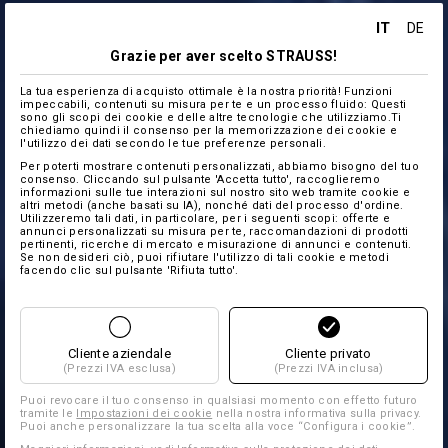
IT
DE
Grazie per aver scelto STRAUSS!
La tua esperienza di acquisto ottimale è la nostra priorità! Funzioni
impeccabili, contenuti su misura per te e un processo fluido: Questi
sono gli scopi dei cookie e delle altre tecnologie che utilizziamo.Ti
chiediamo quindi il consenso per la memorizzazione dei cookie e
l'utilizzo dei dati secondo le tue preferenze personali.
Per poterti mostrare contenuti personalizzati, abbiamo bisogno del tuo
consenso. Cliccando sul pulsante 'Accetta tutto', raccoglieremo
informazioni sulle tue interazioni sul nostro sito web tramite cookie e
altri metodi (anche basati su IA), nonché dati del processo d'ordine.
Utilizzeremo tali dati, in particolare, per i seguenti scopi: offerte e
annunci personalizzati su misura per te, raccomandazioni di prodotti
pertinenti, ricerche di mercato e misurazione di annunci e contenuti.
Se non desideri ciò, puoi rifiutare l'utilizzo di tali cookie e metodi
facendo clic sul pulsante 'Rifiuta tutto'.
Cliente aziendale
Cliente privato
(Prezzi IVA esclusa)
(Prezzi IVA inclusa)
Puoi revocare il tuo consenso in qualsiasi momento con effetto futuro
tramite le
Impostazioni dei cookie
nella nostra informativa sulla privacy.
Puoi anche personalizzare la tua scelta alla voce “Configura i cookie”.