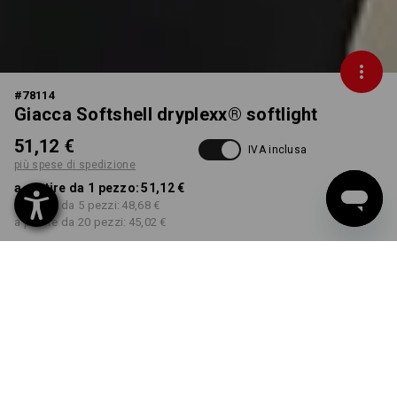
#
78114
Giacca Softshell dryplexx® softlight
51,12 €
IVA inclusa
più spese di spedizione
a partire da 1 pezzo:
51,12 €
a partire da 5 pezzi:
48,68 €
a partire da 20 pezzi:
45,02 €
Tempi di consegna ca. 3-5
giorni lavorativi
COLORE
TAGLIA
S
seleziona
seleziona
blu reale / nero