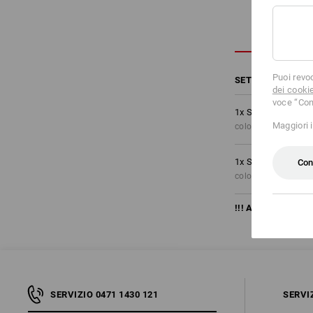
Puoi revo
SET COSTITUITO 
dei cooki
voce “Con
1
x
Short e.s.motio
Maggiori 
colore: nero/giallo 
1
x
Short e.s.motio
Con
colore: antracite /pl
!!! Articolo stagio
SERVIZIO 0471 1430 121
SERVI