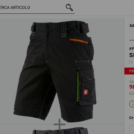
2020
IVA inclusa
109,56 €
Modifica componenti set
98,60 €
più spese di spedi
SA
#
S
2 
PR
10
9
pi
Cr