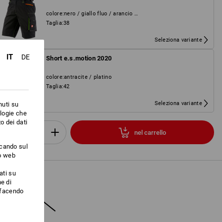
colore
:
nero / giallo fluo / arancio fluo
Taglia
:
38
Seleziona variante
IT
DE
Short e.s.motion 2020
colore
:
antracite / platino
Taglia
:
42
Seleziona variante
nuti su
ologie che
o dei dati
nel carrello
Set
ccando sul
to web
ati su
e di
i facendo