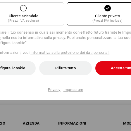
DESCRIZIONE
Cliente aziendale
Cliente privato
(Prezzi IVA esclusa)
(Prezzi IVA inclusa)
care il tuo consenso in qualsiasi momento con effetto futuro tramite le
Impo
DA:
e
nella nostra informativa sulla privacy. Puoi anche personalizzare la tua scel
figura i cookie”.
n 2020
informazioni, vedi
Informativa sulla protezione dei dati personali
.
fluo/arancio fluo, Taglia: 38
n 2020
figura i cookie
Rifiuta tutto
Accetta tutt
atino, Taglia: 42
nale !!! Fornitura fino ad esaurimento scorte!
Privacy
|
Impressum
ZIO
AZIENDA
INFORMAZIONI
MOD