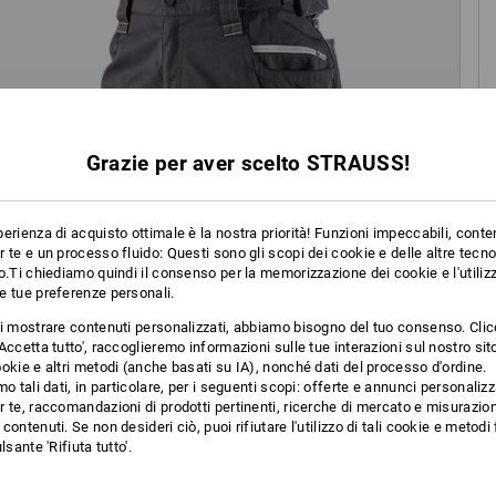
Grazie per aver scelto STRAUSS!
erienza di acquisto ottimale è la nostra priorità! Funzioni impeccabili, conte
 te e un processo fluido: Questi sono gli scopi dei cookie e delle altre tecn
o.Ti chiediamo quindi il consenso per la memorizzazione dei cookie e l'utilizz
e tue preferenze personali.
ti mostrare contenuti personalizzati, abbiamo bisogno del tuo consenso. Cli
Accetta tutto', raccoglieremo informazioni sulle tue interazioni sul nostro si
okie e altri metodi (anche basati su IA), nonché dati del processo d'ordine.
mo tali dati, in particolare, per i seguenti scopi: offerte e annunci personalizz
 te, raccomandazioni di prodotti pertinenti, ricerche di mercato e misurazion
contenuti. Se non desideri ciò, puoi rifiutare l'utilizzo di tali cookie e metod
O PRODOTTO
lsante 'Rifiuta tutto'.