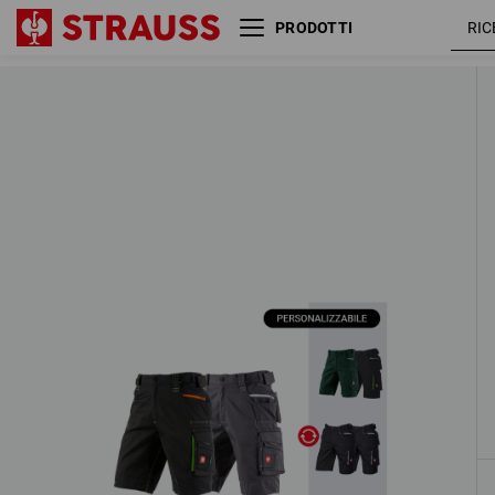
PRODOTTI
SET DA UOMO: 2x Short e.s.motion 
2 Articoli