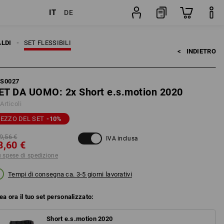
IT
DE
zione
Set
LDI
SET FLESSIBILI
<   
INDIETRO
FS0027
ET DA UOMO: 2x Short e.s.motion 2020
Articoli
EZZO DEL SET
-10
%
9,56 €
IVA inclusa
8,60 €
ù spese di spedizione
Tempi di consegna ca. 3-5 giorni lavorativi
ea ora il tuo set personalizzato:
Short e.s.motion 2020