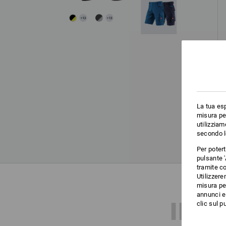
La tua esp
misura per
utilizziam
secondo l
Per poter
pulsante '
tramite co
Utilizzere
misura per
annunci e 
INF
clic sul pu