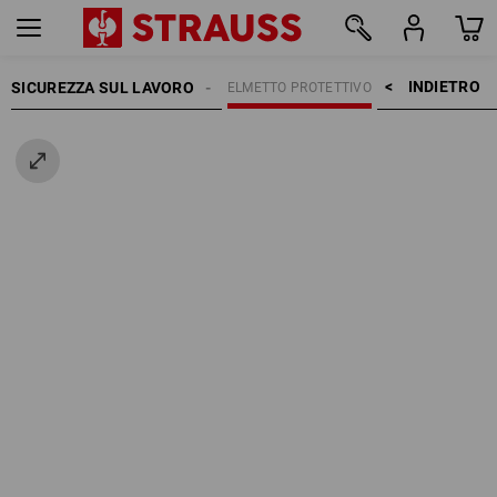
INDIETRO    >
SICUREZZA SUL LAVORO
PROTEZIONE PER LA TESTA
ELMETTO PROTETTIVO