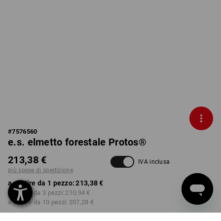
#
7576560
e.s. elmetto forestale Protos®
213,38 €
IVA inclusa
più spese di spedizione
a partire da 1 pezzo:
213,38 €
a partire da 3 pezzi:
210,94 €
a partire da 10 pezzi:
207,28 €
Tempi di consegna ca. 3-5