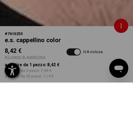
#
7610253
e.s. cappellino color
8,42 €
IVA inclusa
più spese di spedizione
a partire da 1 pezzo:
8,42 €
a partire da 5 pezzi:
7,69 €
a partire da 20 pezzi:
7,19 €
Tempi di consegna ca. 3-5
giorni lavorativi
COLORE
seleziona
rosso / nero