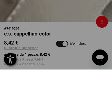
#
7610250
e.s. cappellino color
8,42 €
IVA inclusa
più spese di spedizione
a partire da 1 pezzo:
8,42 €
a partire da 5 pezzi:
7,69 €
a partire da 20 pezzi:
7,19 €
Tempi di consegna ca. 3-5
giorni lavorativi
COLORE
seleziona
gesso / argilla