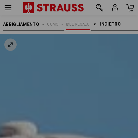
INDIETRO    >
ABBIGLIAMENTO
UOMO
IDEE REGALO