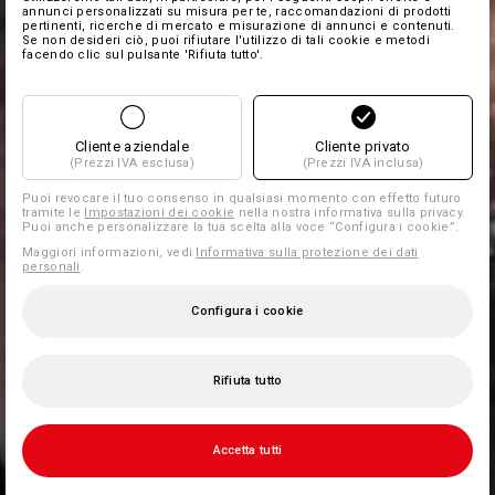
annunci personalizzati su misura per te, raccomandazioni di prodotti
pertinenti, ricerche di mercato e misurazione di annunci e contenuti.
Se non desideri ciò, puoi rifiutare l'utilizzo di tali cookie e metodi
facendo clic sul pulsante 'Rifiuta tutto'.
Cliente aziendale
Cliente privato
(Prezzi IVA esclusa)
(Prezzi IVA inclusa)
Puoi revocare il tuo consenso in qualsiasi momento con effetto futuro
tramite le
Impostazioni dei cookie
nella nostra informativa sulla privacy.
Puoi anche personalizzare la tua scelta alla voce “Configura i cookie”.
Maggiori informazioni, vedi
Informativa sulla protezione dei dati
personali
.
Configura i cookie
Rifiuta tutto
Accetta tutti