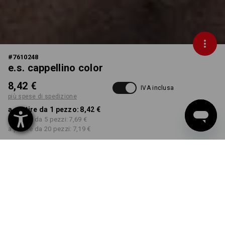
#
7610248
e.s. cappellino color
8,42 €
IVA inclusa
più spese di spedizione
a partire da 1 pezzo:
8,42 €
a partire da 5 pezzi:
7,69 €
a partire da 20 pezzi:
7,19 €
Tempi di consegna ca. 3-5
giorni lavorativi
COLORE
seleziona
argilla / torba