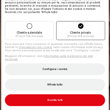
annunci personalizzati su misura per te, raccomandazioni di prodotti
pertinenti, ricerche di mercato e misurazione di annunci e contenuti.
Se non desideri ciò, puoi rifiutare l'utilizzo di tali cookie e metodi
facendo clic sul pulsante 'Rifiuta tutto'.
Cliente aziendale
Cliente privato
(Prezzi IVA esclusa)
(Prezzi IVA inclusa)
Puoi revocare il tuo consenso in qualsiasi momento con effetto futuro
tramite le
Impostazioni dei cookie
nella nostra informativa sulla privacy.
Puoi anche personalizzare la tua scelta alla voce “Configura i cookie”.
Maggiori informazioni, vedi
Informativa sulla protezione dei dati
personali
.
Configura i cookie
Rifiuta tutto
Accetta tutti