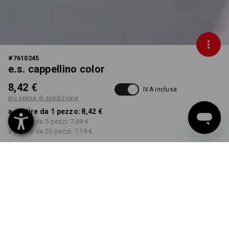
#
7610245
e.s. cappellino color
8,42 €
IVA inclusa
più spese di spedizione
a partire da 1 pezzo:
8,42 €
a partire da 5 pezzi:
7,69 €
a partire da 20 pezzi:
7,19 €
Tempi di consegna ca. 3-5
giorni lavorativi
COLORE
seleziona
blu scuro / nero