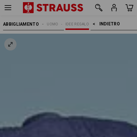
INDIETRO    >
ABBIGLIAMENTO
UOMO
IDEE REGALO