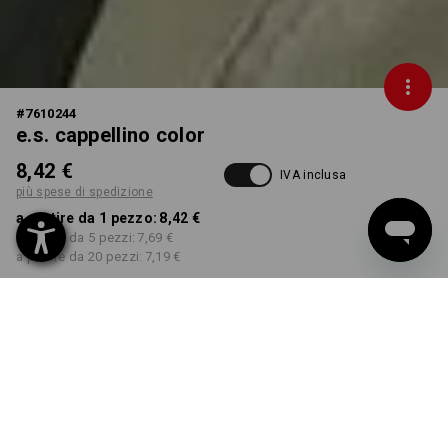
#
7610244
e.s. cappellino color
8,42 €
IVA inclusa
più spese di spedizione
a partire da 1 pezzo:
8,42 €
a partire da 5 pezzi:
7,69 €
a partire da 20 pezzi:
7,19 €
Tempi di consegna ca. 3-5
giorni lavorativi
COLORE
seleziona
canna / muschio