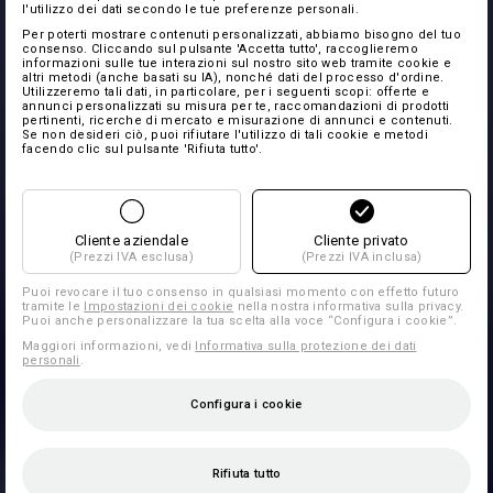
l'utilizzo dei dati secondo le tue preferenze personali.
Per poterti mostrare contenuti personalizzati, abbiamo bisogno del tuo
consenso. Cliccando sul pulsante 'Accetta tutto', raccoglieremo
informazioni sulle tue interazioni sul nostro sito web tramite cookie e
altri metodi (anche basati su IA), nonché dati del processo d'ordine.
Utilizzeremo tali dati, in particolare, per i seguenti scopi: offerte e
annunci personalizzati su misura per te, raccomandazioni di prodotti
pertinenti, ricerche di mercato e misurazione di annunci e contenuti.
Se non desideri ciò, puoi rifiutare l'utilizzo di tali cookie e metodi
facendo clic sul pulsante 'Rifiuta tutto'.
Cliente aziendale
Cliente privato
(Prezzi IVA esclusa)
(Prezzi IVA inclusa)
Puoi revocare il tuo consenso in qualsiasi momento con effetto futuro
tramite le
Impostazioni dei cookie
nella nostra informativa sulla privacy.
Puoi anche personalizzare la tua scelta alla voce “Configura i cookie”.
Maggiori informazioni, vedi
Informativa sulla protezione dei dati
personali
.
Configura i cookie
Rifiuta tutto