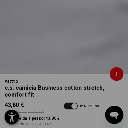
#
87742
e.s. camicia Business cotton stretch,
comfort fit
43,80 €
IVA inclusa
più spese di spedizione
a partire da 1 pezzo:
43,80 €
a partire da 3 pezzi:
40,14 €