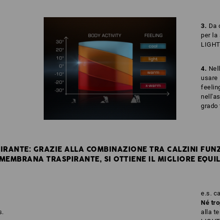
3.
Da c
per la
LIGHT
4.
Nel
usare 
feelin
nell'a
grado 
RANTE: GRAZIE ALLA COMBINAZIONE TRA CALZINI FUNZ
MEMBRANA TRASPIRANTE, SI OTTIENE IL MIGLIORE EQUIL
e.s. c
Né tro
s.
alla t