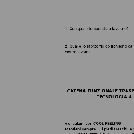
1.
Con quale temperatura lavorate?
2.
Qual è lo sforzo fisico richiesto dal
vostro lavoro?
CATENA FUNZIONALE TRASPI
TECNOLOGIA A 
e.s. calzini con
COOL FEELING
Mantieni sempre ... i piedi freschi:
e.