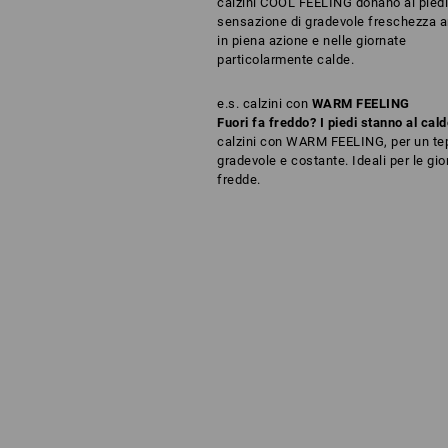
calzini COOL FEELING donano ai pied
sensazione di gradevole freschezza 
in piena azione e nelle giornate
particolarmente calde.
e.s. calzini con
WARM FEELING
Fuori fa freddo? I piedi stanno al cald
calzini con WARM FEELING, per un te
gradevole e costante. Ideali per le gio
fredde.