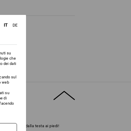
IT
DE
nuti su
ologie che
o dei dati
ccando sul
to web
ati su
e di
i facendo
o. Eleganza, dalla testa ai piedi!