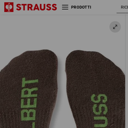
PRODOTTI
e.s. calze Allround Classic
castagna 
light/mid,conf.da 3
verde
3 Paio / Confezione
mare