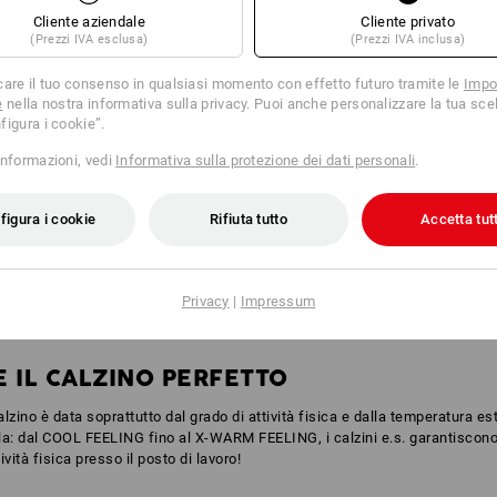
Cliente aziendale
Cliente privato
(Prezzi IVA esclusa)
(Prezzi IVA inclusa)
care il tuo consenso in qualsiasi momento con effetto futuro tramite le
Impo
e
nella nostra informativa sulla privacy. Puoi anche personalizzare la tua scel
figura i cookie”.
informazioni, vedi
Informativa sulla protezione dei dati personali
.
figura i cookie
Rifiuta tutto
Accetta tutt
Privacy
|
Impressum
 IL CALZINO PERFETTO
alzino è data soprattutto dal grado di attività fisica e dalla temperatura est
la: dal COOL FEELING fino al X-WARM FEELING, i calzini e.s. garantiscono l
vità fisica presso il posto di lavoro!