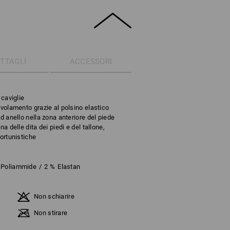
TTAGLI
ACCESSORI
 caviglie
ivolamento grazie al polsino elastico
d anello nella zona anteriore del piede
a delle dita dei piedi e del tallone,
fortunistiche
Poliammide
/
2
%
Elastan
Non schiarire
Non stirare