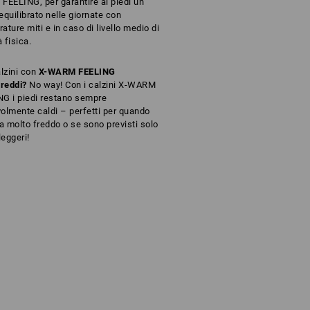
FEELING, per garantire ai piedi un
equilibrato nelle giornate con
ature miti e in caso di livello medio di
à fisica.
alzini con
X-WARM FEELING
freddi?
No way! Con i calzini X-WARM
G i piedi restano sempre
olmente caldi – perfetti per quando
fa molto freddo o se sono previsti solo
leggeri!