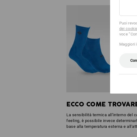
Puoi revo
dei cooki
voce “Con
Maggiori 
Con
ECCO COME TROVARE
La sensibilità termica all'interno del c
feeling, è possibile invece determinar
base alla temperatura esterna e all'atti