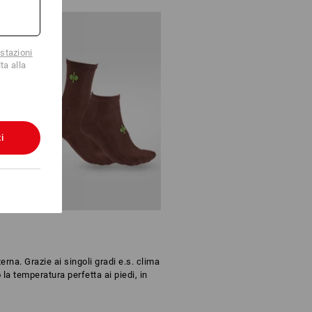
stazioni
ta alla
i
erna. Grazie ai singoli gradi e.s. clima
a temperatura perfetta ai piedi, in