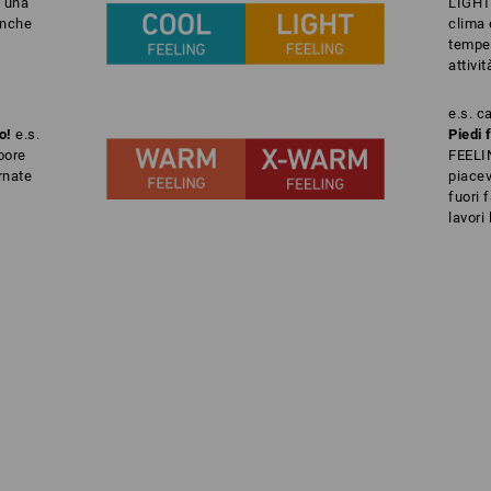
i una
LIGHT 
anche
clima 
temper
attivit
e.s. c
o!
e.s.
Piedi 
pore
FEELIN
rnate
piacev
fuori 
lavori 