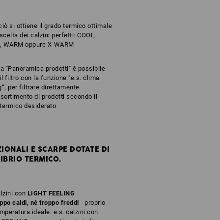
iò si ottiene il grado termico ottimale
 scelta dei calzini perfetti: COOL,
, WARM oppure X-WARM
la "Panoramica prodotti" è possibile
il filtro con la funzione "e.s. clima
g“, per filtrare direttamente
ssortimento di prodotti secondo il
termico desiderato
IONALI E SCARPE DOTATE DI
IBRIO TERMICO.
alzini con
LIGHT FEELING
ppo caldi, né troppo freddi
- proprio
emperatura ideale: e.s. calzini con