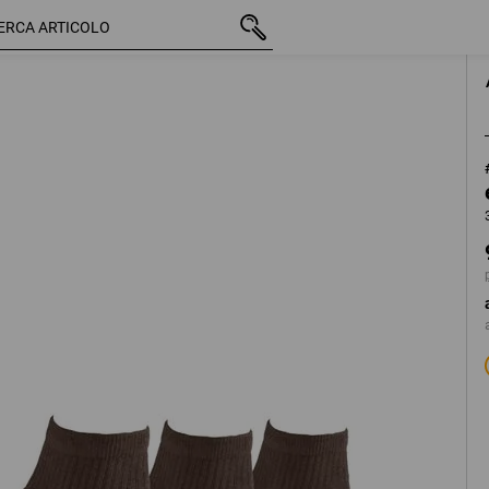
/
IVA inclusa
9,64 €
39-41
più spese di spediz