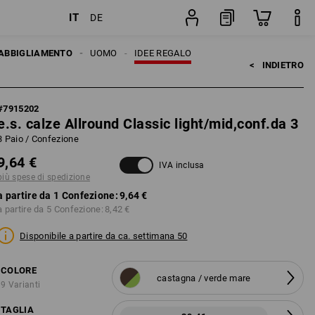
IT
DE
ione
Confezione
ABBIGLIAMENTO
UOMO
IDEE REGALO
<   
INDIETRO
#
7915202
e.s. calze Allround Classic light/mid,conf.da 3
3 Paio / Confezione
9,64 €
IVA inclusa
più spese di spedizione
a partire da 1 Confezione:
9,64 €
a partire da 5 Confezione:
8,42 €
Disponibile a partire da ca. settimana 50
COLORE
castagna / verde mare
9 Varianti
TAGLIA