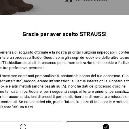
Grazie per aver scelto STRAUSS!
erienza di acquisto ottimale è la nostra priorità! Funzioni impeccabili, conte
 te e un processo fluido: Questi sono gli scopi dei cookie e delle altre tecn
o.Ti chiediamo quindi il consenso per la memorizzazione dei cookie e l'utilizz
e tue preferenze personali.
ti mostrare contenuti personalizzati, abbiamo bisogno del tuo consenso. Cli
Accetta tutto', raccoglieremo informazioni sulle tue interazioni sul nostro si
okie e altri metodi (anche basati su IA), nonché dati del processo d'ordine.
PLEMENTARI
mo tali dati, in particolare, per i seguenti scopi: offerte e annunci personalizz
 te, raccomandazioni di prodotti pertinenti, ricerche di mercato e misurazion
contenuti. Se non desideri ciò, puoi rifiutare l'utilizzo di tali cookie e metod
lsante 'Rifiuta tutto'.
COLORE
ondo motion2020, da ora le calze si abbinano al tuo look workwear preferit