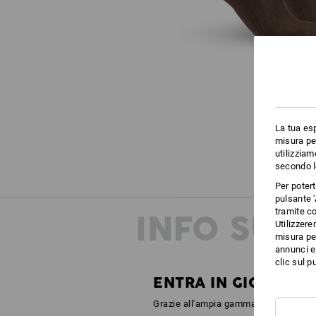
La tua esp
misura per
utilizziam
secondo l
Per poter
pulsante '
tramite co
INFO SUP
Utilizzere
misura per
annunci e 
clic sul pu
ENTRA IN GIOCO IL 
Grazie all'ampia gamma di colori del m