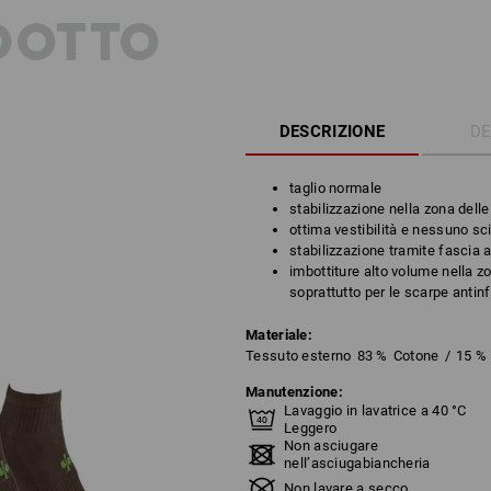
DOTTO
DESCRIZIONE
DE
taglio normale
stabilizzazione nella zona delle
ottima vestibilità e nessuno sc
stabilizzazione tramite fascia a
imbottiture alto volume nella zon
soprattutto per le scarpe antin
Materiale:
Tessuto esterno
83
%
Cotone
/
15
%
Manutenzione:
Lavaggio in lavatrice a 40 °C
Leggero
Non asciugare
nell’asciugabiancheria
Non lavare a secco