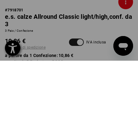
#
7918701
e.s. calze Allround Classic light/high,conf. da
3
3 Paio / Confezione
10,86 €
IVA inclusa
più spese di spedizione
a partire da 1 Confezione:
10,86 €
a partire da 5 Confezione:
9,64 €
Tempi di consegna ca. 3-5
giorni lavorativi
COLORE
TAGLIA
36-38
seleziona
seleziona
nero
Sconto sulla quantità