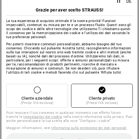
IT
DE
Grazie per aver scelto STRAUSS!
La tua esperienza di acquisto ottimale è la nostra priorità! Funzioni
impeccabili, contenuti su misura per te e un processo fluido: Questi sono gli
scopi dei cookie e delle altre tecnologie che utilizziamo.Ti chiediamo quindi
il consenso per la memorizzazione dei cookie e l'utilizzo dei dati secondo le
tue preferenze personali.
Per poterti mostrare contenuti personalizzati, abbiamo bisogno del tuo
consenso. Cliccando sul pulsante 'Accetta tutto', raccoglieremo informazioni
sulle tue interazioni sul nostro sito web tramite cookie e altri metodi (anche
basati su IA), nonché dati del processo d'ordine. Utilizzeremo tali dati, in
particolare, per i seguenti scopi: offerte e annunci personalizzati su misura
per te, raccomandazioni di prodotti pertinenti, ricerche di mercato e
misurazione di annunci e contenuti. Se non desideri ciò, puoi rifiutare
l'utilizzo di tali cookie e metodi facendo clic sul pulsante 'Rifiuta tutto'.
Cliente aziendale
Cliente privato
(Prezzi IVA esclusa)
(Prezzi IVA inclusa)
Puoi revocare il tuo consenso in qualsiasi momento con effetto futuro
tramite le
Impostazioni dei cookie
nella nostra informativa sulla privacy. Puoi
anche personalizzare la tua scelta alla voce “Configura i cookie”.
Maggiori informazioni, vedi
Informativa sulla protezione dei dati personali
.