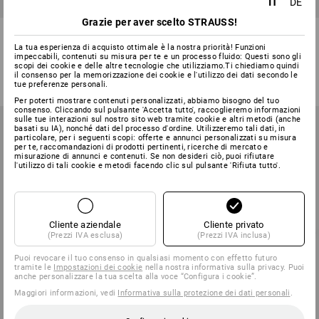
IT
DE
Grazie per aver scelto STRAUSS!
Berretto in maglia e.s.e:pic
Berretto in maglia e.s.iconic
La tua esperienza di acquisto ottimale è la nostra priorità! Funzioni
impeccabili, contenuti su misura per te e un processo fluido: Questi sono gli
3
colori
7
colori
scopi dei cookie e delle altre tecnologie che utilizziamo.Ti chiediamo quindi
a partire da
13,30 €
a partire da
12,08 €
il consenso per la memorizzazione dei cookie e l'utilizzo dei dati secondo le
tue preferenze personali.
(IVA incl.) a partire da 3 pezzi
(IVA incl.) a partire da 3 pezzi
Per poterti mostrare contenuti personalizzati, abbiamo bisogno del tuo
consenso. Cliccando sul pulsante 'Accetta tutto', raccoglieremo informazioni
sulle tue interazioni sul nostro sito web tramite cookie e altri metodi (anche
basati su IA), nonché dati del processo d'ordine. Utilizzeremo tali dati, in
particolare, per i seguenti scopi: offerte e annunci personalizzati su misura
per te, raccomandazioni di prodotti pertinenti, ricerche di mercato e
misurazione di annunci e contenuti. Se non desideri ciò, puoi rifiutare
l'utilizzo di tali cookie e metodi facendo clic sul pulsante 'Rifiuta tutto'.
Cliente aziendale
Cliente privato
(Prezzi IVA esclusa)
(Prezzi IVA inclusa)
Puoi revocare il tuo consenso in qualsiasi momento con effetto futuro
tramite le
Impostazioni dei cookie
nella nostra informativa sulla privacy. Puoi
anche personalizzare la tua scelta alla voce “Configura i cookie”.
Maggiori informazioni, vedi
Informativa sulla protezione dei dati personali
.