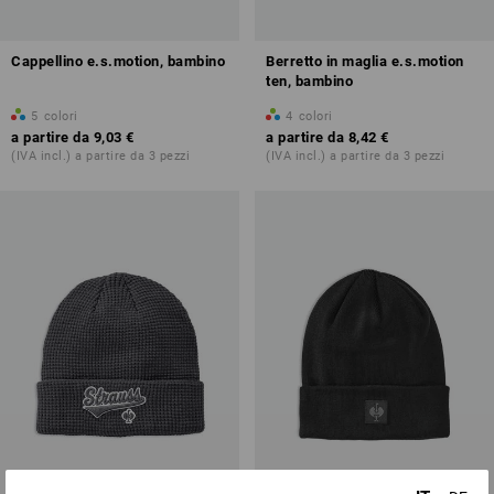
Cappellino e.s.motion, bambino
Berretto in maglia e.s.motion
ten, bambino
5
colori
4
colori
a partire da
9,03 €
a partire da
8,42 €
(IVA incl.) a partire da 3 pezzi
(IVA incl.) a partire da 3 pezzi