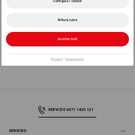
Configura i cookie
Cappello e.s.e:pic, bambino
Cappellino e.s.e:pic
2
colori
6
colori
Rifiuta tutto
a partire da
9,64 €
a partire da
12,08 €
(IVA incl.) a partire da 3 pezzi
(IVA incl.) a partire da 3 pezzi
Accetta tutti
Hai già guardato 8 articoli di 8.
Privacy
|
Impressum
SERVIZIO 0471 1430 121
SERVIZIO