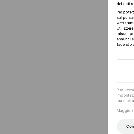
dei dati 
Per poter
sul pulsan
web trami
Utilizzere
misura pe
annunci e 
facendo cl
Puoi revo
Impostazi
tua scelta
Maggiori 
Conf