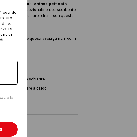
ealizzati in puro,
cotone pettinato.
, il tessuto è eccezionalmente assorbente
Cliccando
ti coccolare o i tuoi clienti con questa
ro sito
rdine.
izzati su
ione di
ieti di ricamare questi asciugamani con il
di
540 g/m²)
Non schiarire
ia
Stirare a caldo
zzare la
ti