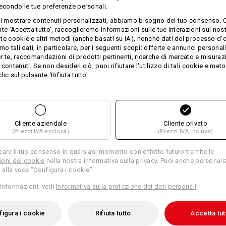
secondo le tue preferenze personali.
asciugamani in spugna pregiati sono r
Grazie all'elevato peso del materiale
ti mostrare contenuti personalizzati, abbiamo bisogno del tuo consenso. 
e particolarmente maneggevole. Lascia
te 'Accetta tutto', raccoglieremo informazioni sulle tue interazioni sul nost
qualità da sogno.
te cookie e altri metodi (anche basati su IA), nonché dati del processo d'o
mo tali dati, in particolare, per i seguenti scopi: offerte e annunci personal
Dimensioni: 140 x 70 cm
r te, raccomandazioni di prodotti pertinenti, ricerche di mercato e misuraz
Per dare un tocco personale, saremo l
contenuti. Se non desideri ciò, puoi rifiutare l'utilizzo di tali cookie e meto
tuo nome o il logo della tua azienda.
ic sul pulsante 'Rifiuta tutto'.
Materiale:
Tessuto esterno
100
%
Cotone
(ca. 
Manutenzione:
Cliente aziendale
Cliente privato
Lavaggio in lavatrice a 60 ℃
(Prezzi IVA esclusa)
(Prezzi IVA inclusa)
Asciugare nell’asciugabiancher
care il tuo consenso in qualsiasi momento con effetto futuro tramite le
oni dei cookie
nella nostra informativa sulla privacy. Puoi anche personali
Non lavare a secco
 alla voce “Configura i cookie”.
informazioni, vedi
Informativa sulla protezione dei dati personali
.
igura i cookie
Rifiuta tutto
Accetta tut
Personalizzazione: