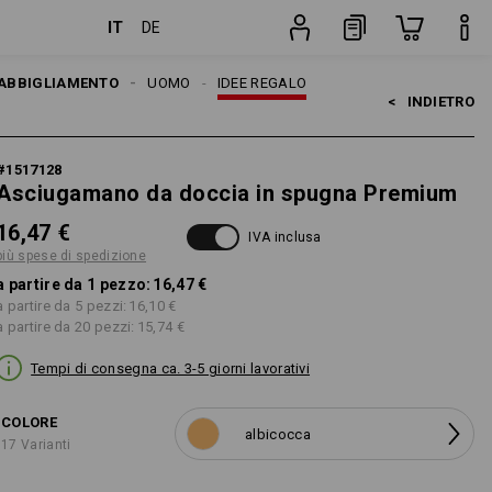
IT
DE
pezzo
ABBIGLIAMENTO
UOMO
IDEE REGALO
<   
INDIETRO
#
1517128
Asciugamano da doccia in spugna Premium
16,47 €
IVA inclusa
più spese di spedizione
a partire da 1 pezzo:
16,47 €
a partire da 5 pezzi:
16,10 €
a partire da 20 pezzi:
15,74 €
Tempi di consegna ca. 3-5 giorni lavorativi
COLORE
albicocca
17 Varianti