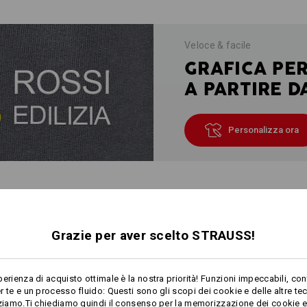
Veloce & facile
GRAFICA PE
A PARTIRE D
Personalizza ora
DOTTO
Grazie per aver scelto STRAUSS!
DESCRIZIONE
perienza di acquisto ottimale è la nostra priorità! Funzioni impeccabili, con
r te e un processo fluido: Questi sono gli scopi dei cookie e delle altre te
Particolarmente
morbidi, resistent
zziamo.Ti chiediamo quindi il consenso per la memorizzazione dei cookie e 