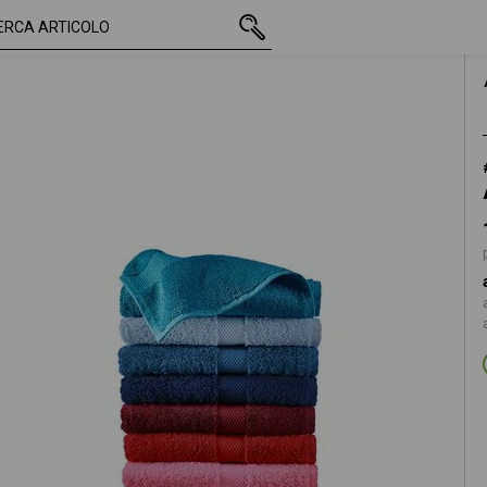
IVA inclusa
16,47 €
albicocca
più spese di spedizione