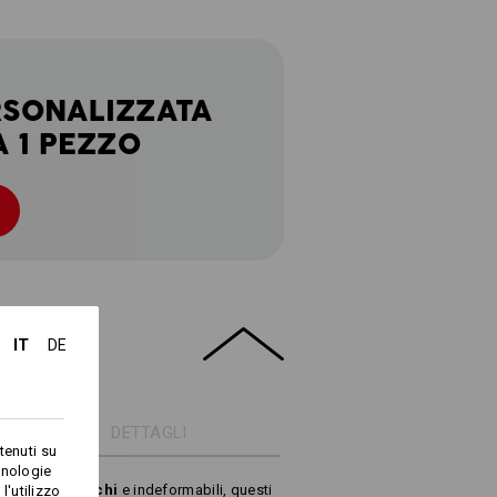
RSONALIZZATA
A 1 PEZZO
IT
DE
DETTAGLI
tenuti su
cnologie
i, senza pelucchi
e indeformabili, questi
l'utilizzo