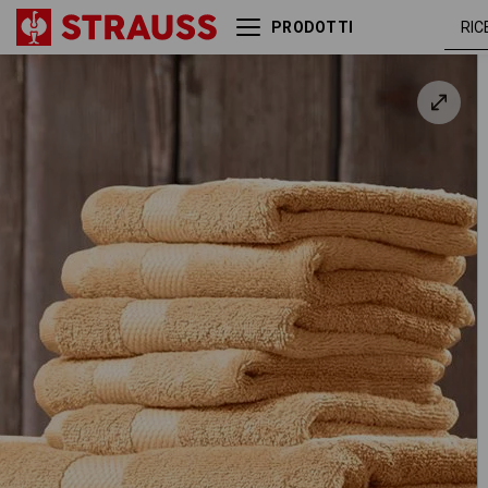
PRODOTTI
Asciugamano da doccia in
spugna Premium