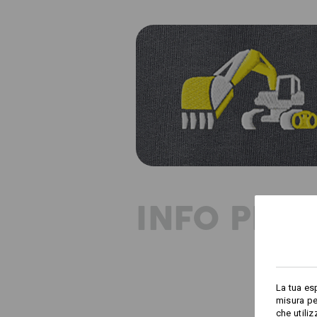
INFO PRO
La tua es
misura pe
che utili