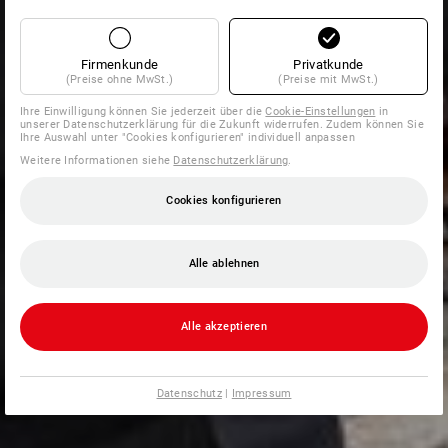
Firmenkunde
Privatkunde
(Preise ohne MwSt.)
(Preise mit MwSt.)
Ihre Einwilligung können Sie jederzeit über die
Cookie-Einstellungen
in
unserer Datenschutzerklärung für die Zukunft widerrufen. Zudem können Sie
Ihre Auswahl unter "Cookies konfigurieren" individuell anpassen
Weitere Informationen siehe
Datenschutzerklärung
.
Cookies konfigurieren
Alle ablehnen
Alle akzeptieren
Datenschutz
|
Impressum