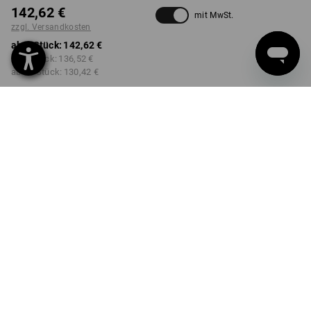
142,62 €
mit MwSt.
zzgl. Versandkosten
ab 1 Stück:
142,62 €
ab 3 Stück:
136,52 €
ab 10 Stück:
130,42 €
Lieferzeit ca. 3-5 Werktage
FARBE
GRÖSSE
42
wählen
wählen
grau / warnorange
Mengenrabatt
ab 1 Stück
ab 3 Stück
ab 10 Stück
Ersparnis:
Ersparnis:
Ersparnis:
0
%/
Stück
4
%/
Stück
9
%/
Stück