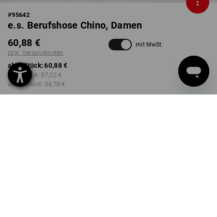
#
95642
e.s. Berufshose Chino, Damen
60,88 €
mit MwSt.
zzgl. Versandkosten
ab 1 Stück:
60,88 €
ab 3 Stück:
57,22 €
ab 10 Stück:
54,78 €
Lieferzeit ca. 3-5 Werktage
FARBE
GRÖSSE
40
wählen
wählen
dunkelblau
Mengenrabatt
ab 1 Stück
ab 3 Stück
ab 10 Stück
Ersparnis:
Ersparnis:
Ersparnis: