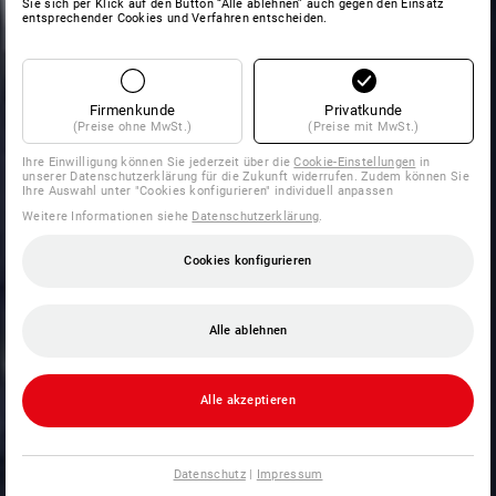
Sie sich per Klick auf den Button “Alle ablehnen” auch gegen den Einsatz
entsprechender Cookies und Verfahren entscheiden.
Firmenkunde
Privatkunde
(Preise ohne MwSt.)
(Preise mit MwSt.)
Ihre Einwilligung können Sie jederzeit über die
Cookie-Einstellungen
in
unserer Datenschutzerklärung für die Zukunft widerrufen. Zudem können Sie
Ihre Auswahl unter "Cookies konfigurieren" individuell anpassen
Weitere Informationen siehe
Datenschutzerklärung
.
Cookies konfigurieren
Alle ablehnen
Alle akzeptieren
Datenschutz
|
Impressum