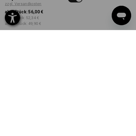
zzgl. Versandkosten
ab 1 Stück:
56,00 €
ab 3 Stück:
52,34 €
ab 10 Stück:
49,90 €
Lieferzeit ca. 3-5 Werktage
FARBE
GRÖSSE
40
wählen
wählen
dunkelblau
Mengenrabatt
ab 1 Stück
ab 3 Stück
ab 10 Stück
Ersparnis:
Ersparnis:
Ersparnis:
0
%/
Stück
7
%/
Stück
11
%/
Stück