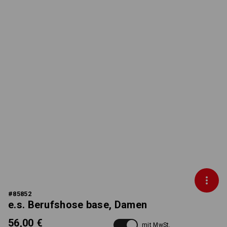
#
85852
e.s. Berufshose base, Damen
56,00 €
mit MwSt.