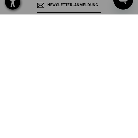
NEWSLETTER-ANMELDUNG
STRAUSS FOLGEN
SPRACHAUSWAHL
DE
IT
Alle Preise
zzgl. Versandkosten
bei Bestellungen unter 183,00 € Warenwert.
DATENSCHUTZ
AGB
IMPRESSUM
WIDERRUFSBELEHRUNG