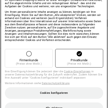
Ihr optimales Shopping-Erlebnis ist unser Anliegen! Einwandfreie Funktionen,
ab
77,84 €
ab
70,05 €
ab
158,36 €
ab
142,52 €
auf Sie abgestimmte Inhalte und ein reibungsloser Ablauf - das sind die
Aufgaben der Cookies und weiterer, von uns eingesetzter Technologien.
(m. MwSt.)
(m. MwSt.)
Um Ihnen personalisierte Inhalte anzeigen zu können, benötigen wir Ihre
Einwilligung. Wenn Sie auf den Button „Alle akzeptieren“ klicken, werden wir
anhand von Cookies und weiteren (auch KI-gestützten) Verfahren
Informationen über Ihre Interaktionen auf unserer Internetseite sowie Daten
2
Artikel im Set
2
Artikel im Set
aus dem Bestellprozess erfassen und diese insbesondere zu folgenden
Zwecken nutzen: personalisierte, auf Sie zugeschnittene Angebote und
Anzeigen, passgenaue Produktempfehlungen, Marktforschung sowie
Anzeigen- und Inhaltsmessungen. Sollten Sie dies nicht wünschen, können
Sie sich per Klick auf den Button “Alle ablehnen” auch gegen den Einsatz
entsprechender Cookies und Verfahren entscheiden.
Firmenkunde
Privatkunde
(Preise ohne MwSt.)
(Preise mit MwSt.)
Ihre Einwilligung können Sie jederzeit über die
Cookie-Einstellungen
in
unserer Datenschutzerklärung für die Zukunft widerrufen. Zudem können Sie
SETPREIS -10%
SETPREIS -10%
Ihre Auswahl unter "Cookies konfigurieren" individuell anpassen
Weitere Informationen siehe
Datenschutzerklärung
.
HERREN-SET: Bundhose +
HERREN-SET: 2x Short
Short e.s.motion ten
e.s.motion 2020
Cookies konfigurieren
ab
158,36 €
ab
142,52 €
ab
109,56 €
ab
98,60 €
(m. MwSt.)
(m. MwSt.)