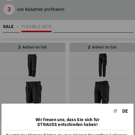
von Rabatten profitieren
SALE
FLEXIBLE SETS
2
Artikel im Set
2
Artikel im Set
DE
IT
SETPREIS -10%
SETPREIS -10%
Wir freuen uns, dass Sie sich für
STRAUSS entschieden haben!
KINDER-SET: Bundhose + Short
DAMEN-SET: Bundhose + Short
e.s.motion ten
e.s.motion ten