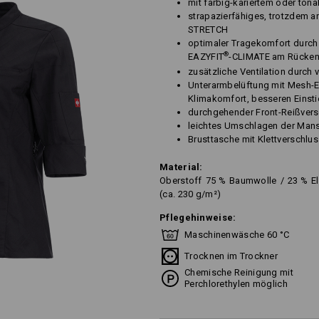
mit farbig-kariertem oder ton
strapazierfähiges, trotzdem a
STRETCH
optimaler Tragekomfort durch 
®
EAZYFIT
-CLIMATE am Rücke
zusätzliche Ventilation durc
Unterarmbelüftung mit Mesh-E
Klimakomfort, besseren Einst
durchgehender Front-Reißvers
leichtes Umschlagen der Mans
Brusttasche mit Klettverschlu
Material:
Oberstoff
75
%
Baumwolle
/
23
%
E
(ca. 230 g/m²)
Pflegehinweise:
Maschinenwäsche 60 °C
Trocknen im Trockner
Chemische Reinigung mit
Perchlorethylen möglich