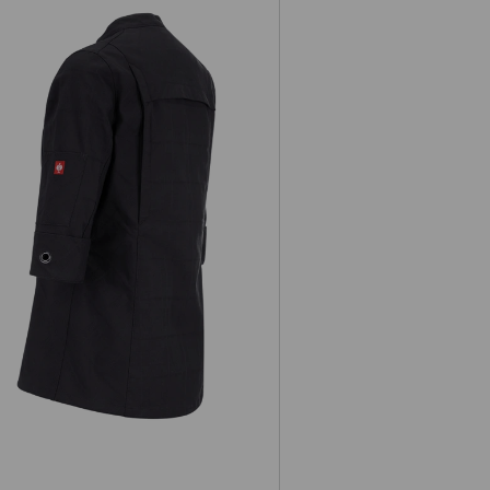
Berufsjacke 3/4-Arm e.s.fusion,
Damen