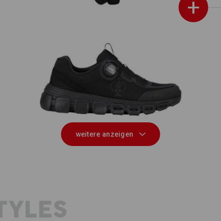
+
,
O1 Berufsschuhe e.s. Rexburg low
weitere anzeigen
TYLES