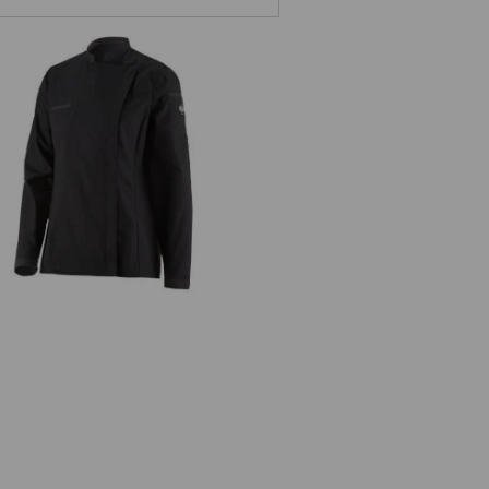
e.s. Kochhemd, Damen