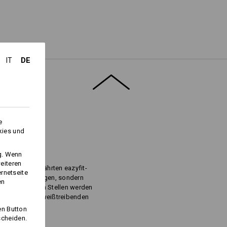
DE
IT
Logoservice
e
kies und
EILE
ng. Wenn
eiteren
tern: Die bewährten eazyfit-
ernetseite
bel alle Bewegungen, sondern
en
ie neuralgischen Stellen werden
r allem bei schweißtreibenden
en Button
scheiden.