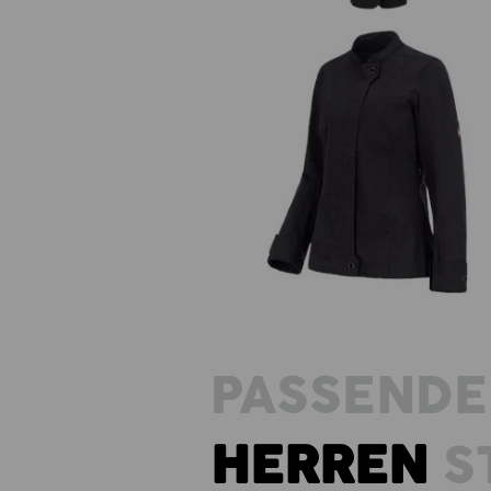
Berufsjacke langarm e.s.fusion
Damen
PASSENDE
HERREN
S