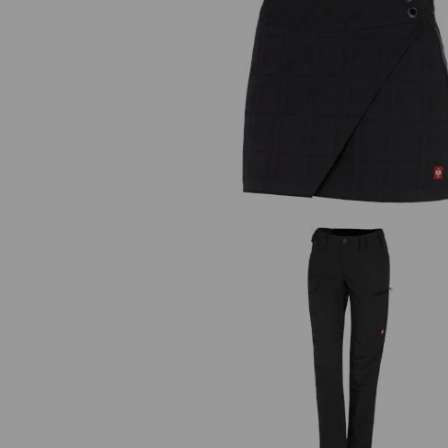
Berufshosenrock e.s.fusion
e.s. Berufshose pocket, Dame