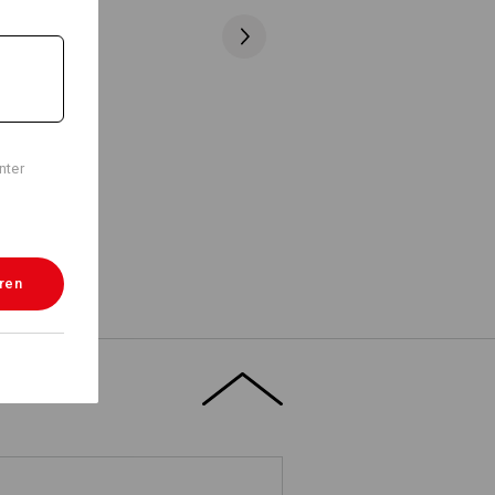
nter
eren