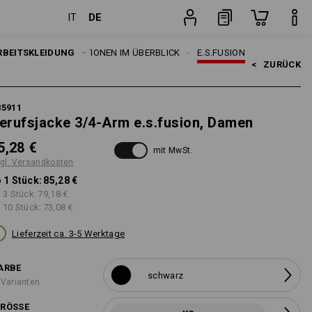
DE
IT
n
Stück
MEN
RBEITSKLEIDUNG
E.S. KOLLEKTIONEN IM ÜBERBLICK
E.S.FUSION
<   
ZURÜCK
85911
erufsjacke 3/4-Arm e.s.fusion, Damen
5,28 €
mit MwSt.
gl. Versandkosten
 1 Stück:
85,28 €
 3 Stück:
79,18 €
 10 Stück:
73,08 €
Lieferzeit ca. 3-5 Werktage
ARBE
schwarz
 Varianten
RÖSSE