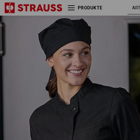
PRODUKTE
Berufsjacke 3/4-Arm
schw
e.s.fusion, Damen