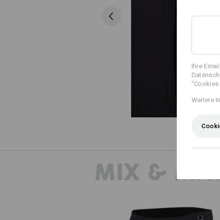
Ihre Einw
Datenschu
"Cookies 
Weitere I
Cooki
MIX & MA