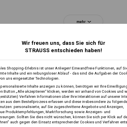
Personalisierung:
mehr
Selbst gestalten
Wir freuen uns, dass Sie sich für
STRAUSS entschieden haben!
ales Shopping-Erlebnis ist unser Anliegen! Einwandfreie Funktionen, auf Si
te Inhalte und ein reibungsloser Ablauf - das sind die Aufgaben der Coo
 von uns eingesetzter Technologien.
EIN EINSATZ - ZWEI VORT
personalisierte Inhalte anzeigen zu können, benötigen wir Ihre Einwilligu
en Button „Alle akzeptieren“ klicken, werden wir anhand von Cookies und w
Doppelte Wohltat für Rücken und Schul
gestützten) Verfahren Informationen über Ihre Interaktionen auf unserer Int
Einsätze unterstützen nicht nur flexi
ten aus dem Bestellprozess erfassen und diese insbesondere zu folgend
sorgen auch für die nötige Frische. D
utzen: personalisierte, auf Sie zugeschnittene Angebote und Anzeigen,
angenehm belüftet - das fühlt sich vo
ue Produktempfehlungen, Marktforschung sowie Anzeigen- und
Arbeiten richtig gut an.
ssungen. Sollten Sie dies nicht wünschen, können Sie sich per Klick auf d
ehnen” auch gegen den Einsatz entsprechender Cookies und Verfahren ent