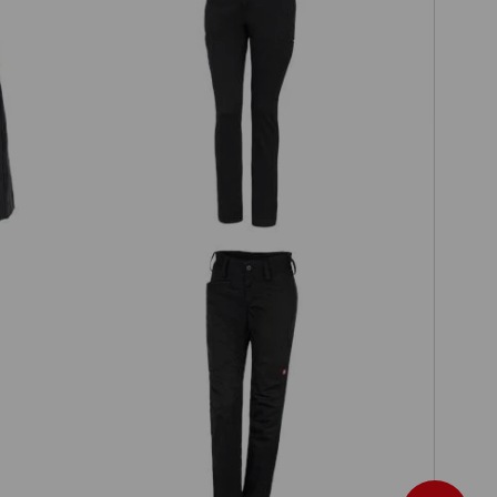
e.s. Berufshose Chino, Damen
n
e.s. Berufshose base, Damen