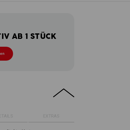
V AB 1 STÜCK
ten
ETAILS
EXTRAS