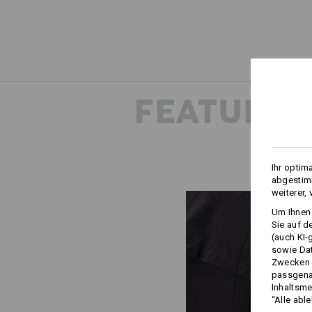
FEATURES
Ihr optim
abgestimm
weiterer,
Um Ihnen 
Sie auf d
(auch KI-
sowie Da
Zwecken n
passgena
Inhaltsme
“Alle abl