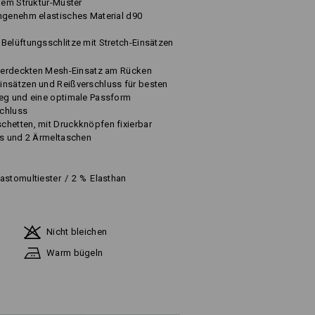
alem Struktur-Muster
ngenehm elastisches Material d90
Belüftungsschlitze mit Stretch-Einsätzen
n
h verdeckten Mesh-Einsatz am Rücken
insätzen und Reißverschluss für besten
ieg und eine optimale Passform
chluss
chetten, mit Druckknöpfen fixierbar
ss und 2 Ärmeltaschen
lastomultiester
/
2
%
Elasthan
Nicht bleichen
Warm bügeln