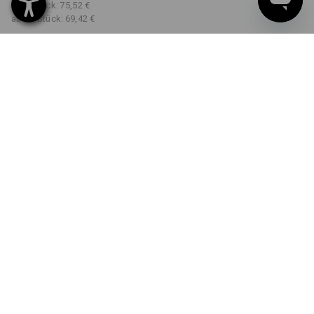
ab 3 Stück:
75,52 €
ab 10 Stück:
69,42 €
Lieferzeit ca. 3-5 Werktage
FARBE
GRÖSSE
40
wählen
wählen
dunkelblau
Mengenrabatt
ab 1 Stück
ab 3 Stück
ab 10 Stück
Ersparnis:
Ersparnis:
Ersparnis:
0
%/
Stück
7
%/
Stück
15
%/
Stück
Stück