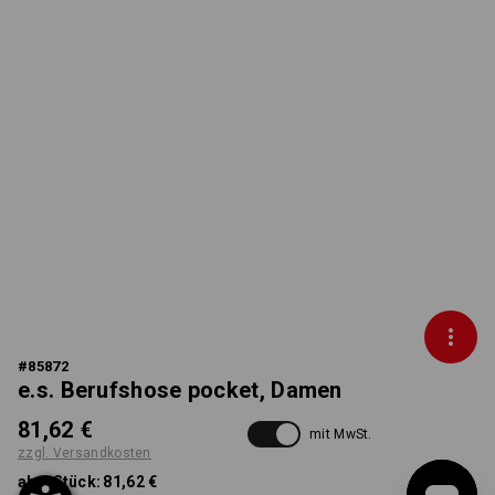
#
85872
e.s. Berufshose pocket, Damen
81,62 €
mit MwSt.
zzgl. Versandkosten
ab 1 Stück:
81,62 €